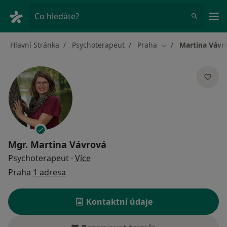
Hla
Co hledáte?
Hlavní Stránka
Psychoterapeut
Praha
Martina Vávr
Změna města
Mgr.
Martina Vávrová
o specializacích
Psychoterapeut
·
Více
Praha
1 adresa
Kontaktní údaje