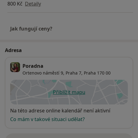
800 Kč
Detaily
Jak fungují ceny?
Adresa
Poradna
Ortenovo náměstí 9,
Praha 7
,
Praha
170 00
Přiblížit mapu
se otevře v nové záložce
Dostupnost
Na této adrese online kalendář není aktivní
Co mám v takové situaci udělat?