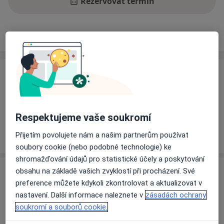
Rezervovat termín
Ceník
Adresy
Názory pacientů
Ceník
Informace o službách a cenách nejsou k dispozici
Tento specialista ještě nepřidával žádné informace o
Respektujeme vaše soukromí
svých službách.
Přijetím povolujete nám a našim partnerům používat
soubory cookie (nebo podobné technologie) ke
shromažďování údajů pro statistické účely a poskytování
Adresa
obsahu na základě vašich zvyklostí při procházení. Své
preference můžete kdykoli zkontrolovat a aktualizovat v
nastavení. Další informace naleznete v
zásadách ochrany
Thomayerova nemocnice
soukromí a souborů cookie.
Vídeňská 800,
Praha
140 59