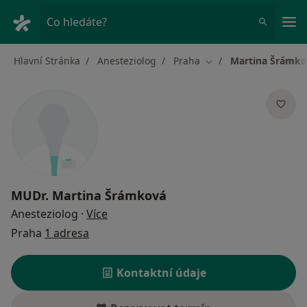
Hla
Co hledáte?
Hlavní Stránka
Anesteziolog
Praha
Martina Šrámko
Změna města
MUDr.
Martina Šrámková
o specializacích
Anesteziolog
·
Více
Praha
1 adresa
Kontaktní údaje