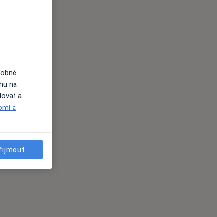
dobné
ahu na
lovat a
omí a
řijmout