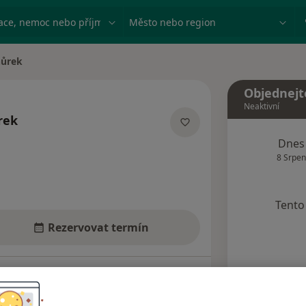
ace, nemoc nebo příjmení
Město nebo region
hůrek
Objednejt
Neaktivní
rek
ích
Dnes
8 Srpen
Tento 
Rezervovat termín
Názory pacientů (6)