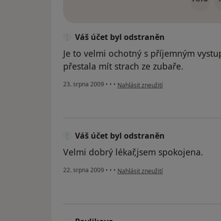
Váš účet byl odstraněn
Je to velmi ochotný s příjemným vyst
přestala mít strach ze zubaře.
podle názoru uživatele Váš účet byl o
23. srpna 2009
•
•
•
Nahlásit zneužití
Váš účet byl odstraněn
Velmi dobrý lékař,jsem spokojena.
podle názoru uživatele Váš účet byl o
22. srpna 2009
•
•
•
Nahlásit zneužití