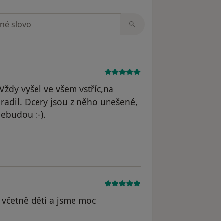
zorech
Vždy vyšel ve všem vstříc,na
oradil. Dcery jsou z něho unešené,
nebudou :-).
dstraněn
 včetně dětí a jsme moc