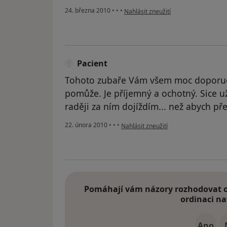
podle názoru uživatele Pacient
24. března 2010
•
•
•
Nahlásit zneužití
Pacient
Tohoto zubaře Vám všem moc doporučuj
pomůže. Je příjemný a ochotný. Sice už
raději za ním dojíždím... než abych pře
podle názoru uživatele Pacient
22. února 2010
•
•
•
Nahlásit zneužití
Pomáhají vám názory rozhodovat o 
ordinaci na
Ano