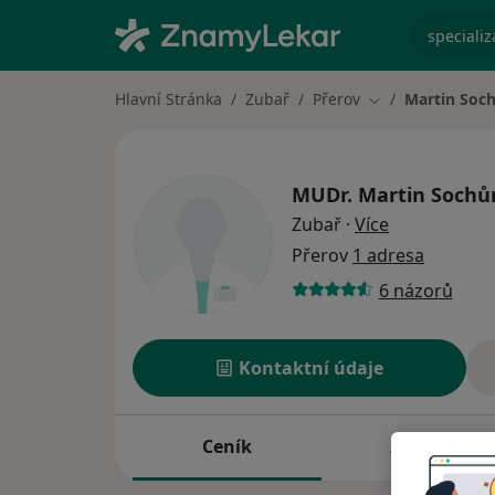
specializ
Hlavní Stránka
Zubař
Přerov
Martin Soc
Změna města
MUDr.
Martin Sochů
o specializac
Zubař
·
Více
Přerov
1 adresa
6 názorů
Kontaktní údaje
Ceník
Adresy