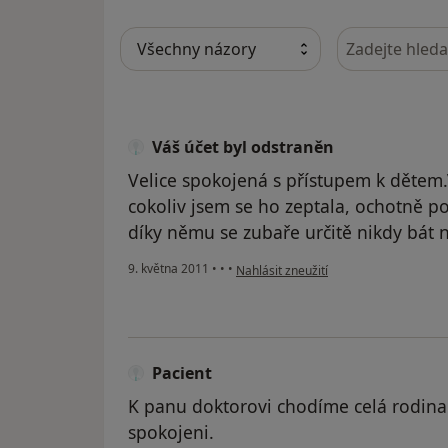
Hledejte v ná
Váš účet byl odstraněn
Velice spokojená s přístupem k dětem.
cokoliv jsem se ho zeptala, ochotně p
díky němu se zubaře určitě nikdy bát 
podle názoru uživatele Váš účet byl o
9. května 2011
•
•
•
Nahlásit zneužití
Pacient
K panu doktorovi chodíme celá rodina
spokojeni.