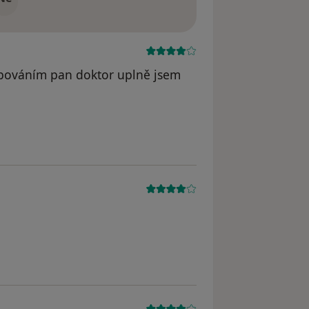
upováním pan doktor uplně jsem
dstraněn
dstraněn