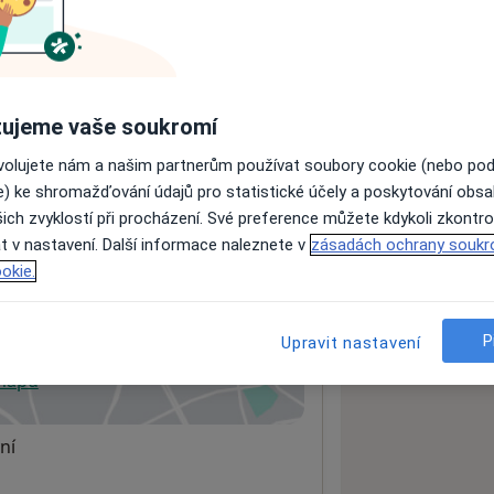
ách nejsou k dispozici
ádné informace o svých službách.
ujeme vaše soukromí
ovolujete nám a našim partnerům používat soubory cookie (nebo po
e) ke shromažďování údajů pro statistické účely a poskytování obs
ich zvyklostí při procházení. Své preference můžete kdykoli zkontro
t v nastavení. Další informace naleznete v
zásadách ochrany soukr
okie.
P
Upravit nastavení
 mapu
 otevře v nové záložce
ní