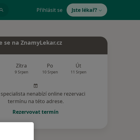
Přihlásit se
Jste lékař?
e se na ZnamyLekar.cz
Zítra
Po
Út
St
Čt
9 Srpen
10 Srpen
11 Srpen
12 Srpen
13 Srp
specialista nenabízí online rezervaci
termínu na této adrese.
Rezervovat termín