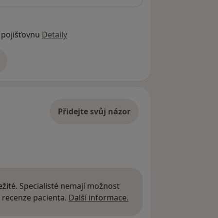
 pojišťovnu
Detaily
adrese
Přidejte svůj názor
žité. Specialisté nemají možnost
Další informace o názor
 recenze pacienta.
Další informace.