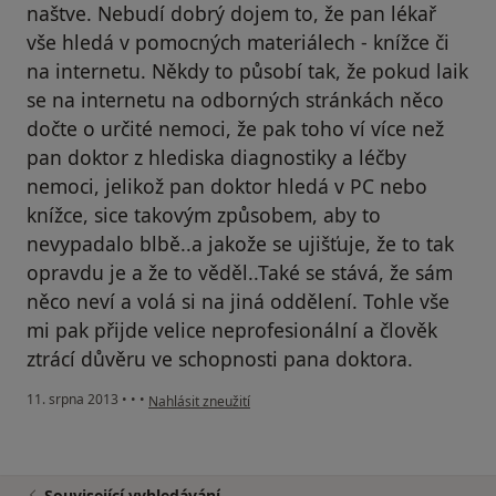
naštve. Nebudí dobrý dojem to, že pan lékař
vše hledá v pomocných materiálech - knížce či
na internetu. Někdy to působí tak, že pokud laik
se na internetu na odborných stránkách něco
dočte o určité nemoci, že pak toho ví více než
pan doktor z hlediska diagnostiky a léčby
nemoci, jelikož pan doktor hledá v PC nebo
knížce, sice takovým způsobem, aby to
nevypadalo blbě..a jakože se ujišťuje, že to tak
opravdu je a že to věděl..Také se stává, že sám
něco neví a volá si na jiná oddělení. Tohle vše
mi pak přijde velice neprofesionální a člověk
ztrácí důvěru ve schopnosti pana doktora.
podle názoru uživatele Váš účet byl odstraněn
11. srpna 2013
•
•
•
Nahlásit zneužití
Související vyhledávání