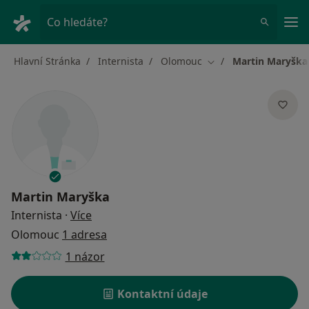
Hla
Co hledáte?
Hlavní Stránka
Internista
Olomouc
Martin Maryška
Změna města
Martin Maryška
o specializacích
Internista
·
Více
Olomouc
1 adresa
1 názor
Kontaktní údaje