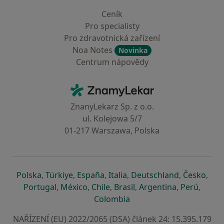
Ceník
Pro specialisty
Pro zdravotnická zařízení
Noa Notes
Novinka
Centrum nápovědy
Kontakt
ZnamyLekar - Hlavní stránka
ZnanyLekarz Sp. z o.o.
ul. Kolejowa 5/7
01-217 Warszawa, Polska
se otevře v nové záložce
se otevře v nové záložce
se otevře v nové záložce
se otevře v nové záložce
se otevře v 
se o
Polska
,
Türkiye
,
España
,
Italia
,
Deutschland
,
Česko
,
se otevře v nové záložce
se otevře v nové záložce
se otevře v nové záložce
se otevře v nové záložc
se otevře v 
se ote
Portugal
,
México
,
Chile
,
Brasil
,
Argentina
,
Perú
,
se otevře v nové záložce
Colombia
NAŘÍZENÍ (EU) 2022/2065 (DSA) článek 24: 15.395.179