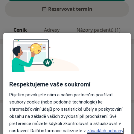
Rezervovat termín
Ceník
Adresy
Názory pacientů (1)
Ceník
Informace o službách a cenách nejsou k dispozici
Tento specialista ještě nepřidával žádné informace o
svých službách.
Respektujeme vaše soukromí
Přijetím povolujete nám a našim partnerům používat
soubory cookie (nebo podobné technologie) ke
shromažďování údajů pro statistické účely a poskytování
Adresa
obsahu na základě vašich zvyklostí při procházení. Své
preference můžete kdykoli zkontrolovat a aktualizovat v
Železniční poliklinika Olomouc
nastavení. Další informace naleznete v
zásadách ochrany
Jeremenkova 40/1056,
Olomouc
772 52 Olomouc