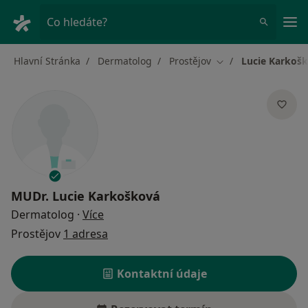
Hla
Co hledáte?
Hlavní Stránka
Dermatolog
Prostějov
Lucie Karkoš
Změna města
MUDr.
Lucie Karkošková
o specializacích
Dermatolog
·
Více
Prostějov
1 adresa
Kontaktní údaje