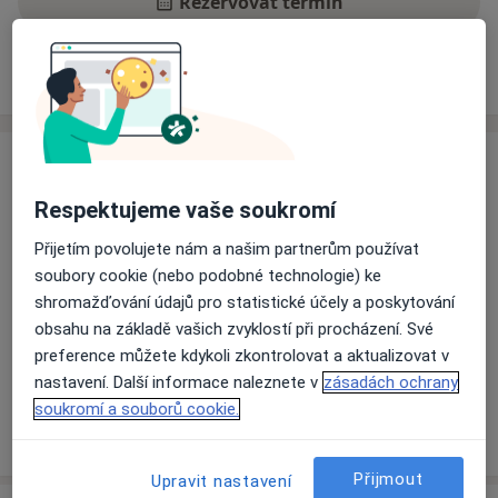
Rezervovat termín
Zkušenosti
Ceník
Adresy
Názory pacientů
Zkušenosti
Odborník na:
Respektujeme vaše soukromí
Dětská dermatologie
Přijetím povolujete nám a našim partnerům používat
Estetická medicína
soubory cookie (nebo podobné technologie) ke
Hlavní léčená onemocnění
shromažďování údajů pro statistické účely a poskytování
Alergická kontaktní dermatitida
Kožní alergie
obsahu na základě vašich zvyklostí při procházení. Své
a1
Albinismus
Bradavice
Seboroická bradavice
preference můžete kdykoli zkontrolovat a aktualizovat v
+54
nastavení. Další informace naleznete v
zásadách ochrany
soukromí a souborů cookie.
Více
o zkušenostech
Přijmout
Upravit nastavení