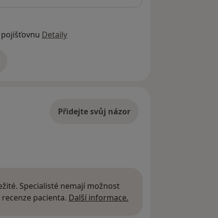
 pojišťovnu
Detaily
adrese
Přidejte svůj názor
žité. Specialisté nemají možnost
Další informace o názor
 recenze pacienta.
Další informace.