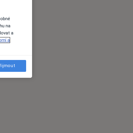
dobné
ahu na
lovat a
omí a
řijmout