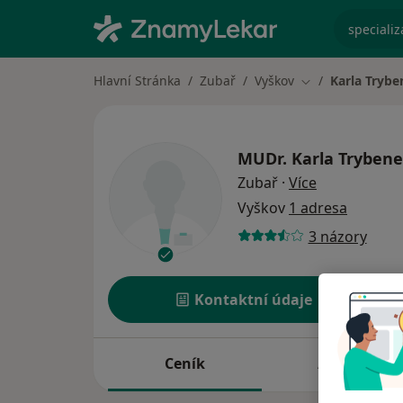
specializ
Hlavní Stránka
Zubař
Vyškov
Karla Tryb
Změna města
MUDr.
Karla Tryben
o specializac
Zubař
·
Více
Vyškov
1 adresa
3 názory
Kontaktní údaje
Ceník
Adresy