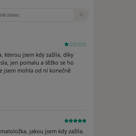
zorech
, kterou jsem kdy zažila, díky
sla, jen pomalu a těžko se ho
ole jsem mohla od ní konečně
tka
omatoložka, jakou jsem kdy zažila.