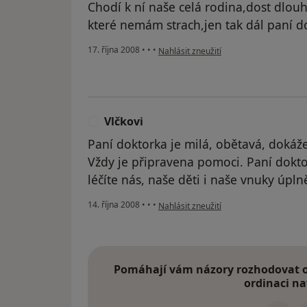
Chodí k ní naše celá rodina,dost dlouh
které nemám strach,jen tak dál paní d
podle názoru uživatele Lída
17. října 2008
•
•
•
Nahlásit zneužití
Vlčkovi
V
Paní doktorka je milá, obětavá, dokáže
Vždy je připravena pomoci. Paní doktor
léčíte nás, naše děti i naše vnuky úpl
podle názoru uživatele Vlčkovi
14. října 2008
•
•
•
Nahlásit zneužití
Pomáhají vám názory rozhodovat o 
ordinaci na