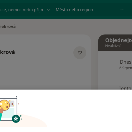
ace, nemoc nebo příjmení
Město nebo region
enekrová
Objednejt
Neaktivní
ekrová
ích
Dnes
6 Srpen
Tento 
Rezervovat termín
Názory pacientů (3)