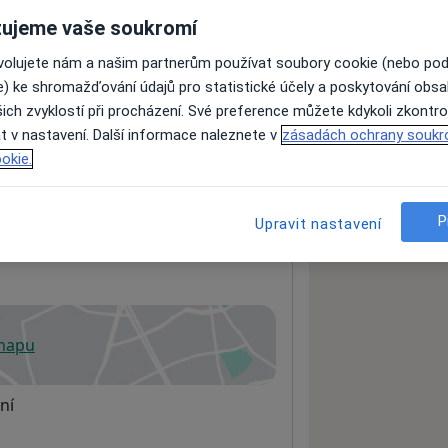
ujeme vaše soukromí
ovolujete nám a našim partnerům používat soubory cookie (nebo po
ách nejsou k dispozici
e) ke shromažďování údajů pro statistické účely a poskytování obs
ádné informace o svých službách.
ich zvyklostí při procházení. Své preference můžete kdykoli zkontro
t v nastavení. Další informace naleznete v
zásadách ochrany soukr
okie.
P
Upravit nastavení
 mapu
 otevře v nové záložce
ní