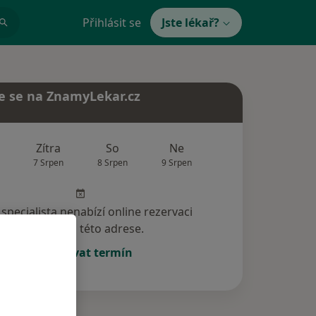
Přihlásit se
Jste lékař?
e se na ZnamyLekar.cz
Zítra
So
Ne
Po
Út
7 Srpen
8 Srpen
9 Srpen
10 Srpen
11 Srp
specialista nenabízí online rezervaci
termínu na této adrese.
Rezervovat termín