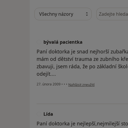
Hledejte v ná
bývalá pacientka
B
Paní doktorka je snad nejhorší zubařka
mám od dětství trauma ze zubního kře
zbavuji, jsem ráda, že po základní šk
odejít....
podle názoru uživatele bývalá pacien
27. února 2009
•
•
•
Nahlásit zneužití
Lída
L
Paní doktorka je nejlepší,nejmilejší st