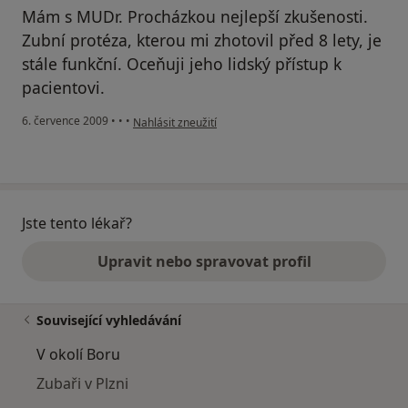
Mám s MUDr. Procházkou nejlepší zkušenosti.
Zubní protéza, kterou mi zhotovil před 8 lety, je
stále funkční. Oceňuji jeho lidský přístup k
pacientovi.
podle názoru uživatele Váš účet byl odstraněn
6. července 2009
•
•
•
Nahlásit zneužití
Jste tento lékař?
Upravit nebo spravovat profil
Související vyhledávání
V okolí Boru
Zubaři v Plzni