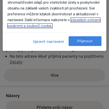
shromažďování údajů pro statistické účely a poskytování
obsahu na základě vašich zvyklostí při procházení. Své
Přiblížit mapu
preference můžete kdykoli zkontrolovat a aktualizovat v
se otevře v nové záložce
nastavení. Další informace naleznete v
zásadách ochrany
soukromí a souborů cookie.
Dostupnost
Na této adrese online kalendář není aktivní
Co mám v takové situaci udělat?
Přijmout
Upravit nastavení
Způsoby platby (soukromé návštěvy)
Na teto adrese lékař přijímá pacienty na pojišťovnu
Detaily
Více
o adrese
Názory
Přidejte svůj názor