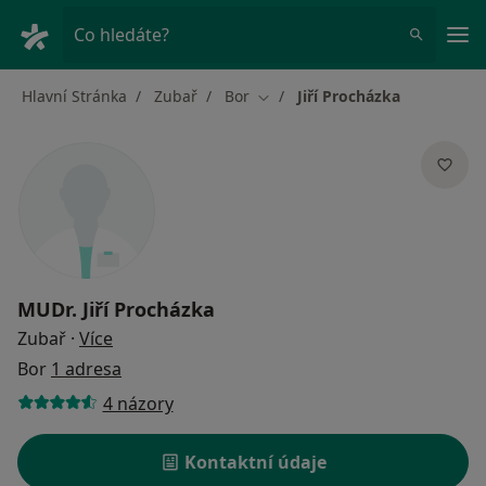
Hla
Co hledáte?
Hlavní Stránka
Zubař
Bor
Jiří Procházka
Změna města
MUDr.
Jiří Procházka
o specializacích
Zubař
·
Více
Bor
1 adresa
4 názory
Kontaktní údaje