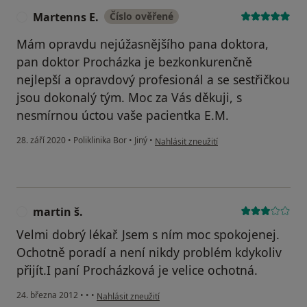
Martenns E.
Číslo ověřené
M
Mám opravdu nejúžasnějšího pana doktora,
pan doktor Procházka je bezkonkurenčně
nejlepší a opravdový profesionál a se sestřičkou
jsou dokonalý tým. Moc za Vás děkuji, s
nesmírnou úctou vaše pacientka E.M.
podle názoru uživatele Martenns E.
28. září 2020
•
Poliklinika Bor
•
Jiný
•
Nahlásit zneužití
martin š.
M
Velmi dobrý lékař. Jsem s ním moc spokojenej.
Ochotně poradí a není nikdy problém kdykoliv
přijít.I paní Procházková je velice ochotná.
podle názoru uživatele martin š.
24. března 2012
•
•
•
Nahlásit zneužití