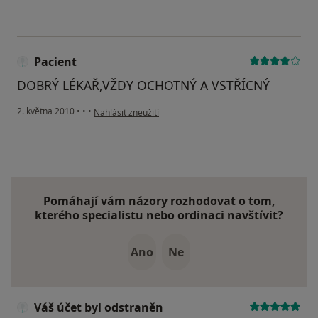
Pacient
DOBRÝ LÉKAŘ,VŽDY OCHOTNÝ A VSTŘÍCNÝ
podle názoru uživatele Pacient
2. května 2010
•
•
•
Nahlásit zneužití
Pomáhají vám názory rozhodovat o tom,
kterého specialistu nebo ordinaci navštívit?
Ano
Ne
Váš účet byl odstraněn