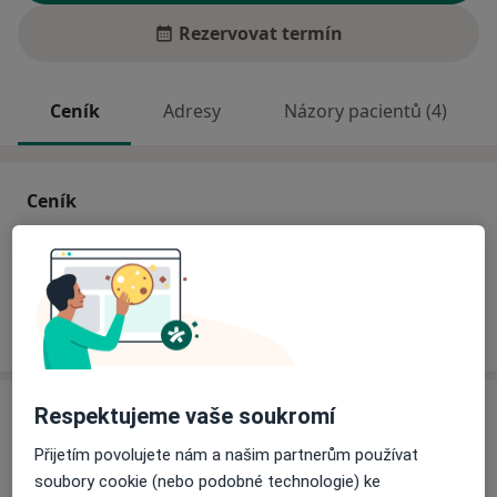
Rezervovat termín
Ceník
Adresy
Názory pacientů (4)
Ceník
Informace o službách a cenách nejsou k dispozici
Tento specialista ještě nepřidával žádné informace o
svých službách.
Adresa
Respektujeme vaše soukromí
Přijetím povolujete nám a našim partnerům používat
Poliklinika Bor
soubory cookie (nebo podobné technologie) ke
Přimdská 501,
Bor
34802