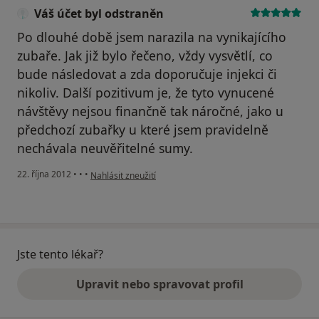
Váš účet byl odstraněn
Po dlouhé době jsem narazila na vynikajícího
zubaře. Jak již bylo řečeno, vždy vysvětlí, co
bude následovat a zda doporučuje injekci či
nikoliv. Další pozitivum je, že tyto vynucené
návštěvy nejsou finančně tak náročné, jako u
předchozí zubařky u které jsem pravidelně
nechávala neuvěřitelné sumy.
podle názoru uživatele Váš účet byl odstraněn
22. října 2012
•
•
•
Nahlásit zneužití
Jste tento lékař?
Upravit nebo spravovat profil