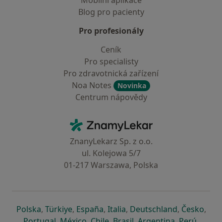
Mobilní aplikace
Blog pro pacienty
Pro profesionály
Ceník
Pro specialisty
Pro zdravotnická zařízení
Noa Notes
Novinka
Centrum nápovědy
Kontakt
ZnamyLekar - Hlavní stránka
ZnanyLekarz Sp. z o.o.
ul. Kolejowa 5/7
01-217 Warszawa, Polska
se otevře v nové záložce
se otevře v nové záložce
se otevře v nové záložce
se otevře v nové záložce
se otevře v 
se o
Polska
,
Türkiye
,
España
,
Italia
,
Deutschland
,
Česko
,
se otevře v nové záložce
se otevře v nové záložce
se otevře v nové záložce
se otevře v nové záložc
se otevře v 
se ote
Portugal
,
México
,
Chile
,
Brasil
,
Argentina
,
Perú
,