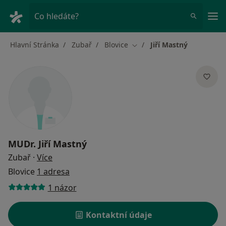
Hla
Co hledáte?
Hlavní Stránka
Zubař
Blovice
Jiří Mastný
Změna města
MUDr.
Jiří Mastný
o specializacích
Zubař
·
Více
Blovice
1 adresa
1 názor
Kontaktní údaje