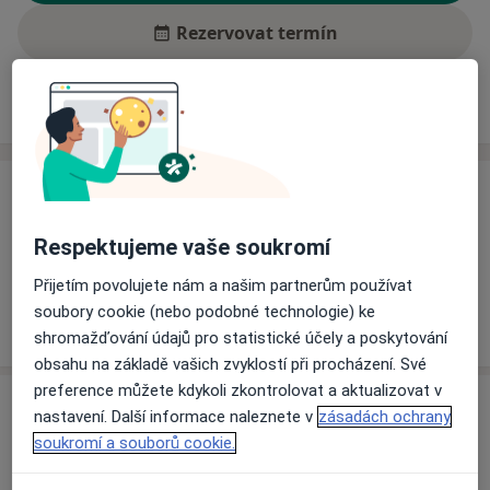
Rezervovat termín
Ceník
Adresy
Názory pacientů (1)
Ceník
Informace o službách a cenách nejsou k dispozici
Respektujeme vaše soukromí
Tento specialista ještě nepřidával žádné informace o
Přijetím povolujete nám a našim partnerům používat
svých službách.
soubory cookie (nebo podobné technologie) ke
shromažďování údajů pro statistické účely a poskytování
obsahu na základě vašich zvyklostí při procházení. Své
preference můžete kdykoli zkontrolovat a aktualizovat v
Adresa
nastavení. Další informace naleznete v
zásadách ochrany
soukromí a souborů cookie.
Soukromá zubní ordinace
Americká 55,
Blovice
33601