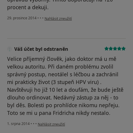
procent a dekuji.
podle názoru uživatele Váš účet byl odstraněn
29. prosince 2014
•
•
•
Nahlásit zneužití
Váš účet byl odstraněn
Velice příjemný člověk, jako doktor má u mě
velkou autoritu. Při daném problému zvolil
správný postup, neotálel s léčbou a zachránil
mi prakticky život (3 stupeň HPV viru) .
Navštěvuji ho již 10 let a doufám, že bude ještě
dlouho ordinovat. Nedávný zástup za něj - to
byl děs. Bolesti po prohlídce nikomu nepřeju.
Toto se mi u pana Fridricha nikdy nestalo.
podle názoru uživatele Váš účet byl odstraněn
1. srpna 2014
•
•
•
Nahlásit zneužití