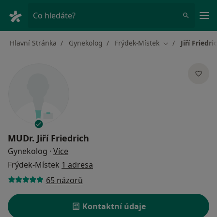
Hla
Co hledáte?
Hlavní Stránka
Gynekolog
Frýdek-Místek
Jiří Friedri
Změna města
MUDr.
Jiří Friedrich
o specializacích
Gynekolog
·
Více
Frýdek-Místek
1 adresa
65 názorů
Kontaktní údaje