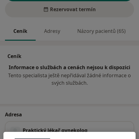
Rezervovat termín
Ceník
Adresy
Názory pacientů (65)
Ceník
Informace o službách a cenách nejsou k dispozici
Tento specialista ještě nepřidával žádné informace o
svých službách.
Adresa
Praktický lékař gynekolog
Stará cesta 83,
Frýdek-Místek
73801