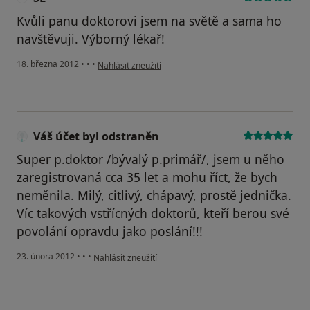
Kvůli panu doktorovi jsem na světě a sama ho
navštěvuji. Výborný lékař!
podle názoru uživatele SL
18. března 2012
•
•
•
Nahlásit zneužití
Váš účet byl odstraněn
Super p.doktor /bývalý p.primář/, jsem u něho
zaregistrovaná cca 35 let a mohu říct, že bych
neměnila. Milý, citlivý, chápavý, prostě jednička.
Víc takových vstřícných doktorů, kteří berou své
povolání opravdu jako poslání!!!
podle názoru uživatele Váš účet byl odstraněn
23. února 2012
•
•
•
Nahlásit zneužití