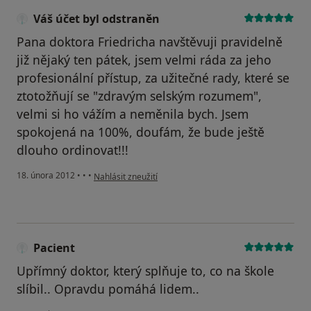
Váš účet byl odstraněn
Pana doktora Friedricha navštěvuji pravidelně
již nějaký ten pátek, jsem velmi ráda za jeho
profesionální přístup, za užitečné rady, které se
ztotožňují se "zdravým selským rozumem",
velmi si ho vážím a neměnila bych. Jsem
spokojená na 100%, doufám, že bude ještě
dlouho ordinovat!!!
podle názoru uživatele Váš účet byl odstraněn
18. února 2012
•
•
•
Nahlásit zneužití
Pacient
Upřímný doktor, který splňuje to, co na škole
slíbil.. Opravdu pomáhá lidem..