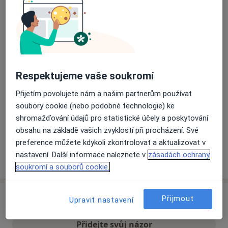
Přiblížit mapu
se otevře v nové záložce
Dostupnost
Na této adrese online kalendář není aktivní
Co mám v takové situaci udělat?
Respektujeme vaše soukromí
Přijetím povolujete nám a našim partnerům používat
Způsoby platby (soukromé návštěvy)
soubory cookie (nebo podobné technologie) ke
Na teto adrese lékař přijímá pacienty na pojišťovnu
shromažďování údajů pro statistické účely a poskytování
Detaily
obsahu na základě vašich zvyklostí při procházení. Své
preference můžete kdykoli zkontrolovat a aktualizovat v
nastavení. Další informace naleznete v
zásadách ochrany
Více
o adrese
soukromí a souborů cookie.
Přijmout
Názory
Upravit nastavení
Přidejte svůj názor