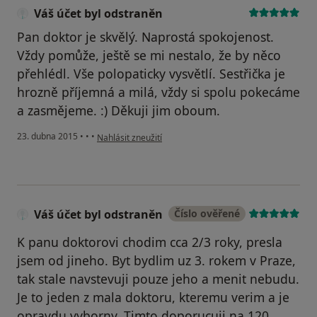
Váš účet byl odstraněn
Pan doktor je skvělý. Naprostá spokojenost.
Vždy pomůže, ještě se mi nestalo, že by něco
přehlédl. Vše polopaticky vysvětlí. Sestřička je
hrozně příjemná a milá, vždy si spolu pokecáme
a zasmějeme. :) Děkuji jim oboum.
podle názoru uživatele Váš účet byl odstraněn
23. dubna 2015
•
•
•
Nahlásit zneužití
Váš účet byl odstraněn
Číslo ověřené
K panu doktorovi chodim cca 2/3 roky, presla
jsem od jineho. Byt bydlim uz 3. rokem v Praze,
tak stale navstevuji pouze jeho a menit nebudu.
Je to jeden z mala doktoru, kteremu verim a je
opravdu vyborny. Timto doporucuji na 120