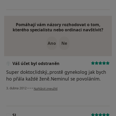
Pomáhají vám názory rozhodovat o tom,
kterého specialistu nebo ordinaci navštívit?
Ano
Ne
Váš účet byl odstraněn
Super doktor,lidský,,prostě gynekolog jak bych
ho přála každé ženě.Neminul se povoláním.
podle názoru uživatele Váš účet byl odstraněn
3. dubna 2012
•
•
•
Nahlásit zneužití
SL
S