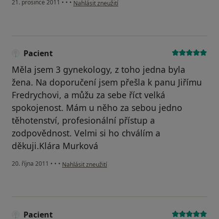
podle názoru uživatele Pacient
21. prosince 2011
•
•
•
Nahlásit zneužití
Pacient
Měla jsem 3 gynekology, z toho jedna byla
žena. Na doporučení jsem přešla k panu Jiřímu
Fredrychovi, a můžu za sebe říct velká
spokojenost. Mám u něho za sebou jedno
těhotenství, profesionální přístup a
zodpovědnost. Velmi si ho chválím a
děkuji.Klára Murková
podle názoru uživatele Pacient
20. října 2011
•
•
•
Nahlásit zneužití
Pacient