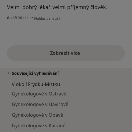
Velmi dobrý lékař, velmi příjemný člověk.
podle názoru uživatele Pacient
6. září 2011
•
•
•
Nahlásit zneužití
Zobrazit více
výše uvedené názory
Související vyhledávání
V okolí Frýdku-Místku
Gynekologové v Ostravě
Gynekologové v Havířově
Gynekologové v Opavě
Gynekologové v Karviné