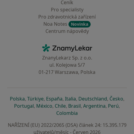
Ceník
Pro specialisty
Pro zdravotnická zařízení
Noa Notes
Novinka
Centrum nápovědy
Kontakt
ZnamyLekar - Hlavní stránka
ZnanyLekarz Sp. z o.o.
ul. Kolejowa 5/7
01-217 Warszawa, Polska
se otevře v nové záložce
se otevře v nové záložce
se otevře v nové záložce
se otevře v nové záložce
se otevře v 
se o
Polska
,
Türkiye
,
España
,
Italia
,
Deutschland
,
Česko
,
se otevře v nové záložce
se otevře v nové záložce
se otevře v nové záložce
se otevře v nové záložc
se otevře v 
se ote
Portugal
,
México
,
Chile
,
Brasil
,
Argentina
,
Perú
,
se otevře v nové záložce
Colombia
NAŘÍZENÍ (EU) 2022/2065 (DSA) článek 24: 15.395.179
uživatelů/měsíc - Červen 2026