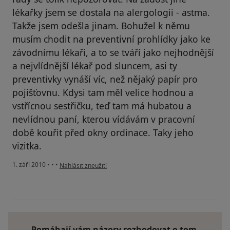
lékařky jsem se dostala na alergologii - astma.
Takže jsem odešla jinam. Bohužel k němu
musím chodit na preventivní prohlídky jako ke
závodnímu lékaři, a to se tváří jako nejhodnější
a nejvlídnější lékař pod sluncem, asi ty
preventivky vynáší víc, než nějaký papír pro
pojišťovnu. Kdysi tam měl velice hodnou a
vstřícnou sestřičku, teď tam má hubatou a
nevlídnou paní, kterou vídávám v pracovní
době kouřit před okny ordinace. Taky jeho
vizitka.
podle názoru uživatele Pacient
1. září 2010
•
•
•
Nahlásit zneužití
Pomáhají vám názory rozhodovat o tom,