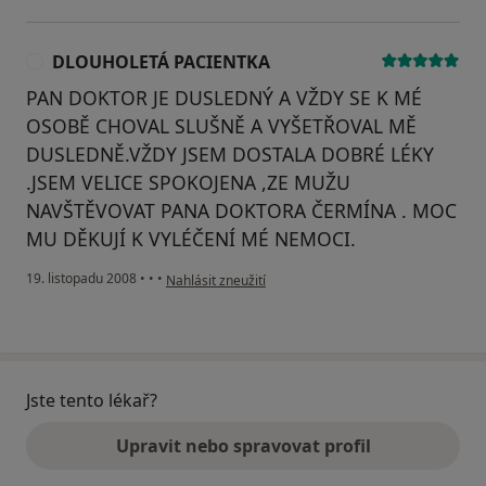
DLOUHOLETÁ PACIENTKA
D
PAN DOKTOR JE DUSLEDNÝ A VŽDY SE K MÉ
OSOBĚ CHOVAL SLUŠNĚ A VYŠETŘOVAL MĚ
DUSLEDNĚ.VŽDY JSEM DOSTALA DOBRÉ LÉKY
.JSEM VELICE SPOKOJENA ,ZE MUŽU
NAVŠTĚVOVAT PANA DOKTORA ČERMÍNA . MOC
MU DĚKUJÍ K VYLÉČENÍ MÉ NEMOCI.
podle názoru uživatele DLOUHOLETÁ PACIENTKA
19. listopadu 2008
•
•
•
Nahlásit zneužití
Jste tento lékař?
Upravit nebo spravovat profil