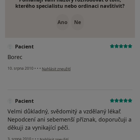
kterého specialistu nebo ordinaci navštívit?
Ano
Ne
Pacient
Borec
podle názoru uživatele Pacient
10. srpna 2010
•
•
•
Nahlásit zneužití
Pacient
Velmi důkladný, svědomitý a vzdělaný lékař.
Nepodcení ani sebemenší příznak, doporučuji a
děkuji za vynikající péči.
podle názoru uživatele Pacient
3. srpna 2010
•
•
•
Nahlásit zneužití