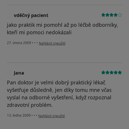
vděčný pacient
V
jako praktik mi pomohl až po léčbě odborníky,
kteří mi pomoci nedokázali
podle názoru uživatele vděčný pacient
27. února 2009
•
•
•
Nahlásit zneužití
Jana
J
Pan doktor je velmi dobrý praktický lékař,
vyšetřuje důsledně, jen díky tomu mne včas
vyslal na odborné vyšetření, když rozpoznal
zdravotní problém.
podle názoru uživatele Jana
13. ledna 2009
•
•
•
Nahlásit zneužití