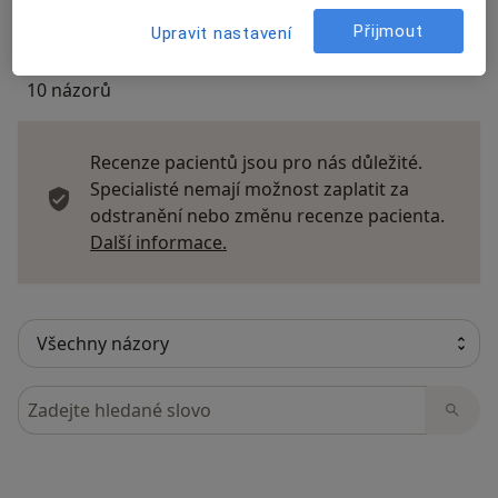
Přijmout
Upravit nastavení
10 názorů
Recenze pacientů jsou pro nás důležité.
Specialisté nemají možnost zaplatit za
odstranění nebo změnu recenze pacienta.
Další informace o názorech
Další informace.
Hledejte v názorech