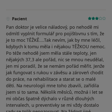
Pacient
Pan doktor je velice náladový, po nehodě mi
odmítl vyplnit formulář pro pojišťovnu s tím, že
je to moc TĚŽKĚ....Tak nevím, jak by mne léčil,
kdybych k tomu měla i nějakou TĚŽKOU nemoc.
Po téže nehodě jsem měla stále teploty, jen
nějakých 37,3 ale pořád, nic se mnou neudělal,
jen mi poradil, že se nemám pořád měřit. Jenže
jak fungovat s rukou v závěsu a zároveń chodit
do práce, na rehabilitace a starat se o malé
děti. Na neurologii mne toho zbavili, zařídila
jsem si to sama. Několik měsíců, možná i let se
mi občas špatně dýchalo v různě dlouhých
intervalech, u preventivky se mi vždy dostalo
rady se tolik nepozorovat. Na žádost jiné