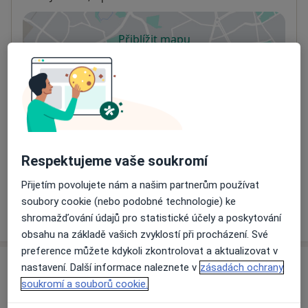
Přiblížit mapu
se otevře v nové záložce
Dostupnost
Na této adrese online kalendář není aktivní
Co mám v takové situaci udělat?
Způsoby platby (soukromé návštěvy)
Na teto adrese lékař přijímá pacienty na pojišťovnu
Respektujeme vaše soukromí
Detaily
Přijetím povolujete nám a našim partnerům používat
soubory cookie (nebo podobné technologie) ke
Více
shromažďování údajů pro statistické účely a poskytování
o adrese
obsahu na základě vašich zvyklostí při procházení. Své
preference můžete kdykoli zkontrolovat a aktualizovat v
nastavení. Další informace naleznete v
zásadách ochrany
Názory
soukromí a souborů cookie.
Přidejte svůj názor