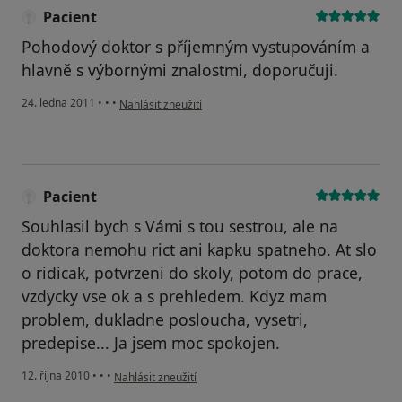
Pacient
Pohodový doktor s příjemným vystupováním a
hlavně s výbornými znalostmi, doporučuji.
podle názoru uživatele Pacient
24. ledna 2011
•
•
•
Nahlásit zneužití
Pacient
Souhlasil bych s Vámi s tou sestrou, ale na
doktora nemohu rict ani kapku spatneho. At slo
o ridicak, potvrzeni do skoly, potom do prace,
vzdycky vse ok a s prehledem. Kdyz mam
problem, dukladne posloucha, vysetri,
predepise... Ja jsem moc spokojen.
podle názoru uživatele Pacient
12. října 2010
•
•
•
Nahlásit zneužití