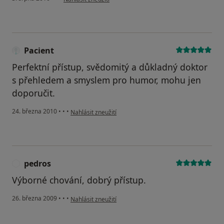
Pacient
Perfektní přístup, svědomitý a důkladný doktor
s přehledem a smyslem pro humor, mohu jen
doporučit.
podle názoru uživatele Pacient
24. března 2010
•
•
•
Nahlásit zneužití
pedros
P
Výborné chování, dobrý přístup.
podle názoru uživatele pedros
26. března 2009
•
•
•
Nahlásit zneužití