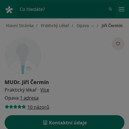
Hla
Co hledáte?
Hlavní Stránka
Praktický Lékař
Opava
Jiří Čermín
Změna města
MUDr.
Jiří Čermín
o specializacích
Praktický lékař
·
Více
Opava
1 adresa
10 názorů
Kontaktní údaje