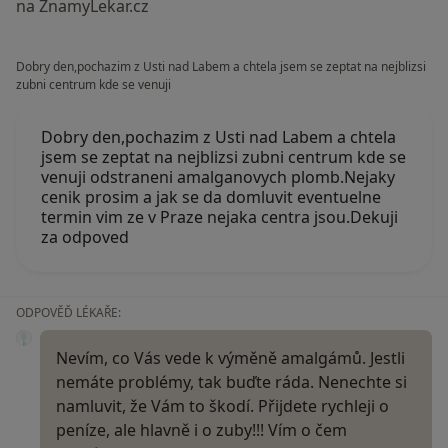
na ZnamyLekar.cz
Dobry den,pochazim z Usti nad Labem a chtela jsem se zeptat na nejblizsi
zubni centrum kde se venuji
Dobry den,pochazim z Usti nad Labem a chtela
jsem se zeptat na nejblizsi zubni centrum kde se
venuji odstraneni amalganovych plomb.Nejaky
cenik prosim a jak se da domluvit eventuelne
termin vim ze v Praze nejaka centra jsou.Dekuji
za odpoved
ODPOVĚĎ LÉKAŘE:
Nevím, co Vás vede k výměně amalgámů. Jestli
nemáte problémy, tak buďte ráda. Nenechte si
namluvit, že Vám to škodí. Přijdete rychleji o
peníze, ale hlavně i o zuby!!! Vím o čem