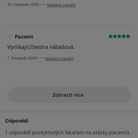
podle názoru uživatele Pacient
30. listopadu 2009
•
•
•
Nahlásit zneužití
Pacient
Vynikající!sestra náladová.
podle názoru uživatele Pacient
7. listopadu 2009
•
•
•
Nahlásit zneužití
Zobrazit více
výše uvedené názory
Odpovědi
1 odpovědí poskytnutých lékařem na otázky pacientů