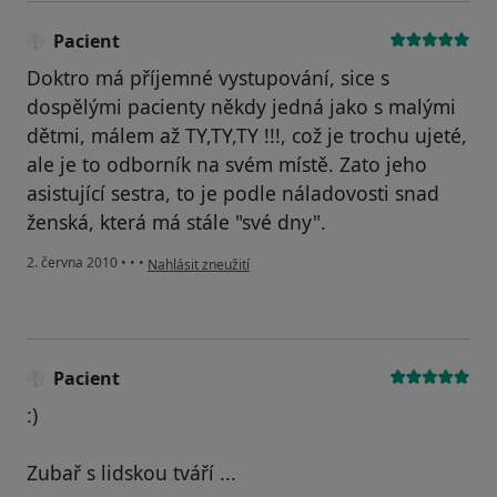
Pacient
Doktro má příjemné vystupování, sice s
dospělými pacienty někdy jedná jako s malými
dětmi, málem až TY,TY,TY !!!, což je trochu ujeté,
ale je to odborník na svém místě. Zato jeho
asistující sestra, to je podle náladovosti snad
ženská, která má stále "své dny".
podle názoru uživatele Pacient
2. června 2010
•
•
•
Nahlásit zneužití
Pacient
:)
Zubař s lidskou tváří ...