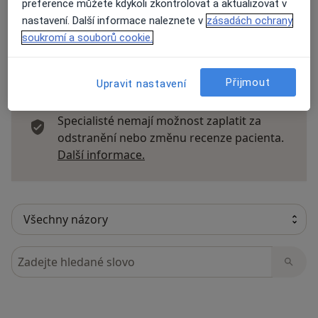
preference můžete kdykoli zkontrolovat a aktualizovat v
nastavení. Další informace naleznete v
zásadách ochrany
soukromí a souborů cookie.
13 názorů
Přijmout
Upravit nastavení
Recenze pacientů jsou pro nás důležité.
Specialisté nemají možnost zaplatit za
odstranění nebo změnu recenze pacienta.
Další informace o názorech
Další informace.
Hledejte v názorech