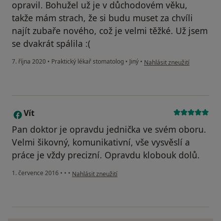
opravil. Bohužel už je v důchodovém věku,
takže mám strach, že si budu muset za chvíli
najít zubaře nového, což je velmi těžké. Už jsem
se dvakrát spálila :(
podle názoru uživatele M
7. října 2020
•
Praktický lékař stomatolog
•
Jiný
•
Nahlásit zneužití
Vít
V
Pan doktor je opravdu jednička ve svém oboru.
Velmi šikovný, komunikativní, vše vysvěslí a
práce je vždy precizní. Opravdu klobouk dolů.
podle názoru uživatele Vít
1. července 2016
•
•
•
Nahlásit zneužití