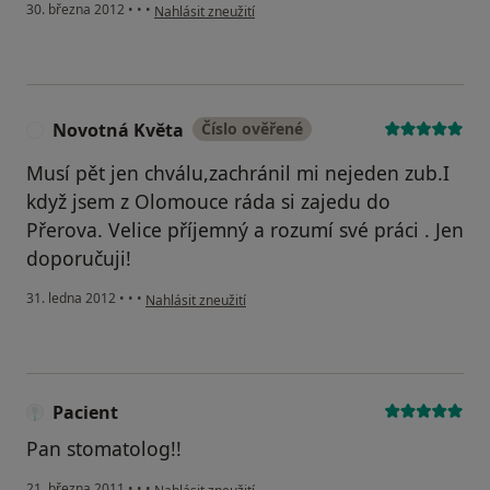
podle názoru uživatele Váš účet byl odstraněn
30. března 2012
•
•
•
Nahlásit zneužití
Novotná Květa
Číslo ověřené
N
Musí pět jen chválu,zachránil mi nejeden zub.I
když jsem z Olomouce ráda si zajedu do
Přerova. Velice příjemný a rozumí své práci . Jen
doporučuji!
podle názoru uživatele Novotná Květa
31. ledna 2012
•
•
•
Nahlásit zneužití
Pacient
Pan stomatolog!!
podle názoru uživatele Pacient
21. března 2011
•
•
•