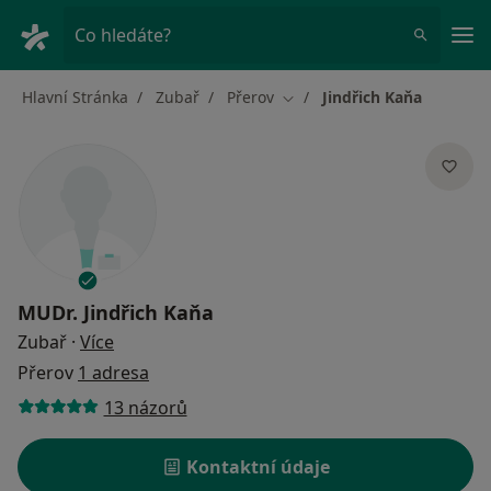
Hla
Co hledáte?
Hlavní Stránka
Zubař
Přerov
Jindřich Kaňa
Změna města
MUDr.
Jindřich Kaňa
o specializacích
Zubař
·
Více
Přerov
1 adresa
13 názorů
Kontaktní údaje