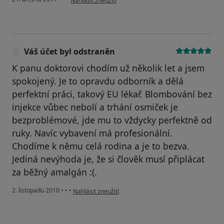
Nahlásit zneužití
Váš účet byl odstraněn
K panu doktorovi chodím už několik let a jsem
spokojený. Je to opravdu odborník a dělá
perfektní práci, takový EU lékař. Blombování bez
injekce vůbec nebolí a trhání osmiček je
bezproblémové, jde mu to vždycky perfektně od
ruky. Navíc vybavení má profesionální.
Chodíme k němu celá rodina a je to bezva.
Jediná nevýhoda je, že si člověk musí připlácat
za běžný amalgán :(.
podle názoru uživatele Váš účet byl odstraněn
2. listopadu 2010
•
•
•
Nahlásit zneužití