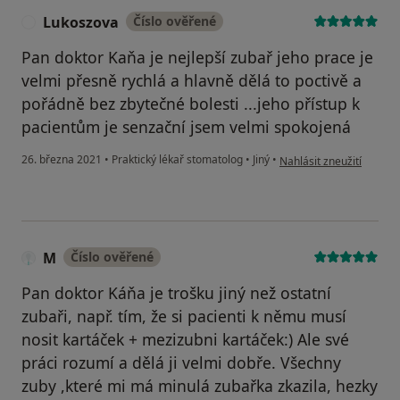
Lukoszova
Číslo ověřené
L
Pan doktor Kaňa je nejlepší zubař jeho prace je
velmi přesně rychlá a hlavně dělá to poctivě a
pořádně bez zbytečné bolesti ...jeho přístup k
pacientům je senzační jsem velmi spokojená
podle názoru uživatele 
26. března 2021
•
Praktický lékař stomatolog
•
Jiný
•
Nahlásit zneužití
M
Číslo ověřené
Pan doktor Káňa je trošku jiný než ostatní
zubaři, např. tím, že si pacienti k němu musí
nosit kartáček + mezizubni kartáček:) Ale své
práci rozumí a dělá ji velmi dobře. Všechny
zuby ,které mi má minulá zubařka zkazila, hezky