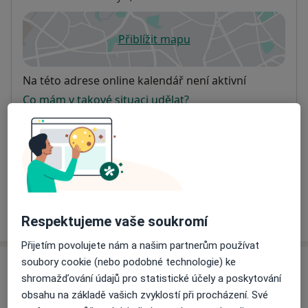
Přiblížit mapu
se otevře v nové záložce
Dostupnost
Na této adrese online kalendář není aktivní
Co mám v takové situaci udělat?
Způsoby platby (soukromé návštěvy)
Na teto adrese lékař přijímá pacienty na pojišťovnu
Detaily
Více
o adrese
Respektujeme vaše soukromí
Přijetím povolujete nám a našim partnerům používat
soubory cookie (nebo podobné technologie) ke
Názory
shromažďování údajů pro statistické účely a poskytování
obsahu na základě vašich zvyklostí při procházení. Své
Přidejte svůj názor