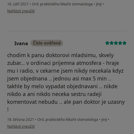
16. září 2021
•
Ord. praktického lékaře stomatologa
•
Jiný
•
podle názoru uživatele Tibor Gaňo
Nahlásit zneužití
Ivana
Číslo ověřené
I
chodim k panu doktorovi mladsimu, skvely
zubar... v ordinaci prijemna atmosfera - hraje
mu i radio, v cekarne jsem nikdy necekala kdyz
jsem objednana .. jednou asi max 5 min ..
takhle by melo vypadat objednavani .. nikde
nikdo a ani nikdo neceka sestru radeji
komentovat nebudu .. ale pan doktor je uzasny
!
18. března 2021
•
Ord. praktického lékaře stomatologa
•
Jiný
•
podle názoru uživatele Ivana
Nahlásit zneužití