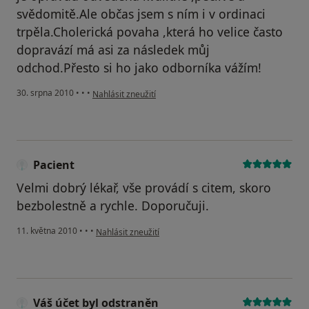
svědomitě.Ale občas jsem s ním i v ordinaci
trpěla.Cholerická povaha ,která ho velice často
dopravází má asi za následek můj
odchod.Přesto si ho jako odborníka vážím!
podle názoru uživatele Pacient
30. srpna 2010
•
•
•
Nahlásit zneužití
Pacient
Velmi dobrý lékař, vše provádí s citem, skoro
bezbolestně a rychle. Doporučuji.
podle názoru uživatele Pacient
11. května 2010
•
•
•
Nahlásit zneužití
Váš účet byl odstraněn