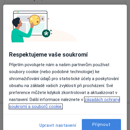
Přiblížit mapu
se otevře v nové záložce
Dostupnost
Na této adrese online kalendář není aktivní
Co mám v takové situaci udělat?
Respektujeme vaše soukromí
Způsoby platby (soukromé návštěvy)
Přijetím povolujete nám a našim partnerům používat
Na teto adrese lékař přijímá pacienty na pojišťovnu
soubory cookie (nebo podobné technologie) ke
Detaily
shromažďování údajů pro statistické účely a poskytování
obsahu na základě vašich zvyklostí při procházení. Své
Více
o adrese
preference můžete kdykoli zkontrolovat a aktualizovat v
nastavení. Další informace naleznete v
zásadách ochrany
soukromí a souborů cookie.
Názory
Přijmout
Upravit nastavení
Přidejte svůj názor