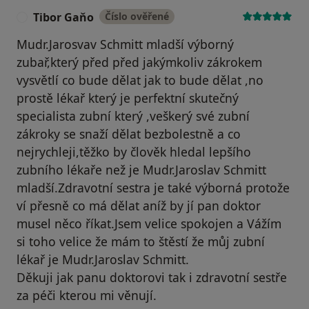
Tibor Gaňo
Číslo ověřené
T
Mudr.Jarosvav Schmitt mladší výborný
zubař,který před před jakýmkoliv zákrokem
vysvětlí co bude dělat jak to bude dělat ,no
prostě lékař který je perfektní skutečný
specialista zubní který ,veškerý své zubní
zákroky se snaží dělat bezbolestně a co
nejrychleji,těžko by člověk hledal lepšího
zubního lékaře než je Mudr.Jaroslav Schmitt
mladší.Zdravotní sestra je také výborná protože
ví přesně co má dělat aníž by jí pan doktor
musel něco říkat.Jsem velice spokojen a Vážím
si toho velice že mám to štěstí že můj zubní
lékař je Mudr.Jaroslav Schmitt.
Děkuji jak panu doktorovi tak i zdravotní sestře
za péči kterou mi věnují.