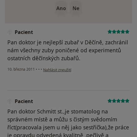
Ano
Ne
Pacient
Pan doktor je nejlepší zubař v Děčíně, zachránil
nám všechny zuby poničené od experimentů
ostatních děčínských zubařů.
podle názoru uživatele Pacient
10. března 2011
•
•
•
Nahlásit zneužití
Pacient
Pan doktor Schmitt st.,je stomatolog na
správném místě a můžu s čistým svědomím
říct(pracovala jsem u něj jako sestřička),že práce
je opravdu odvedená kvalitně ,pečlivě a