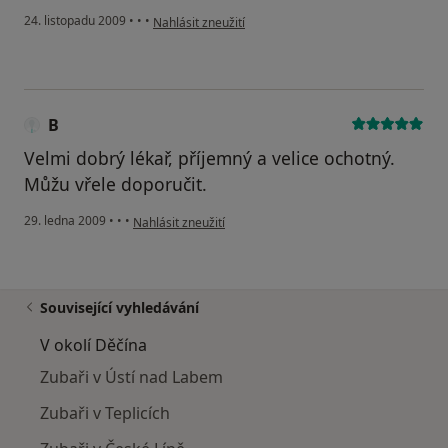
podle názoru uživatele Pacient
24. listopadu 2009
•
•
•
Nahlásit zneužití
B
Velmi dobrý lékař, příjemný a velice ochotný.
Můžu vřele doporučit.
podle názoru uživatele B
29. ledna 2009
•
•
•
Nahlásit zneužití
Související vyhledávání
V okolí Děčína
Zubaři v Ústí nad Labem
Zubaři v Teplicích