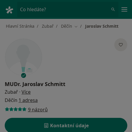
Hla
Co hledáte?
Hlavní Stránka
Zubař
Děčín
Jaroslav Schmitt
Změna města
MUDr.
Jaroslav Schmitt
o specializacích
Zubař
·
Více
Děčín
1 adresa
9 názorů
Kontaktní údaje