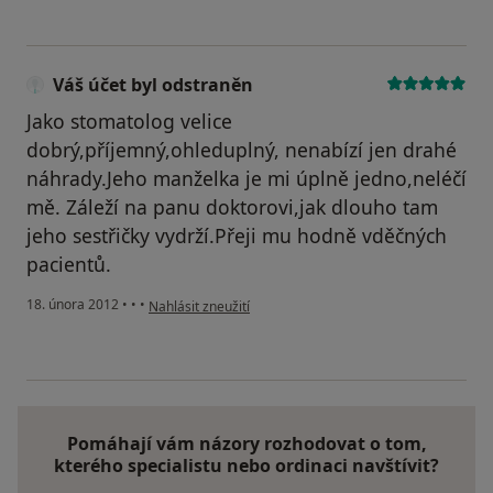
Váš účet byl odstraněn
Jako stomatolog velice
dobrý,příjemný,ohleduplný, nenabízí jen drahé
náhrady.Jeho manželka je mi úplně jedno,neléčí
mě. Záleží na panu doktorovi,jak dlouho tam
jeho sestřičky vydrží.Přeji mu hodně vděčných
pacientů.
podle názoru uživatele Váš účet byl odstraněn
18. února 2012
•
•
•
Nahlásit zneužití
Pomáhají vám názory rozhodovat o tom,
kterého specialistu nebo ordinaci navštívit?