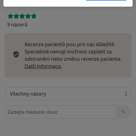
9 názorů
Recenze pacientů jsou pro nás důležité.
Specialisté nemají možnost zaplatit za
odstranění nebo změnu recenze pacienta.
Další informace o názorech
Další informace.
Hledejte v názorech