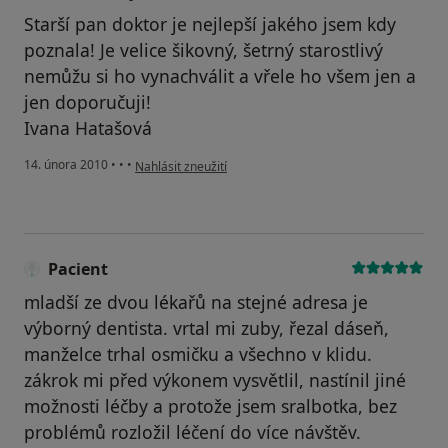
Starší pan doktor je nejlepší jakého jsem kdy
poznala! Je velice šikovný, šetrný starostlivý
nemůžu si ho vynachválit a vřele ho všem jen a
jen doporučuji!
Ivana Hatašová
podle názoru uživatele Váš účet byl odstraněn
14. února 2010
•
•
•
Nahlásit zneužití
Pacient
mladší ze dvou lékařů na stejné adresa je
výborný dentista. vrtal mi zuby, řezal dáseň,
manželce trhal osmičku a všechno v klidu.
zákrok mi před výkonem vysvětlil, nastínil jiné
možnosti léčby a protože jsem sralbotka, bez
problémů rozložil léčení do více návštěv.