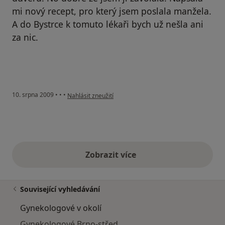
mi nový recept, pro který jsem poslala manžela.
A do Bystrce k tomuto lékaři bych už nešla ani
za nic.
podle názoru uživatele Váš účet byl odstraněn
10. srpna 2009
•
•
•
Nahlásit zneužití
Zobrazit více
výše uvedené názory
Související vyhledávání
Gynekologové v okolí
Gynekologové Brno-střed