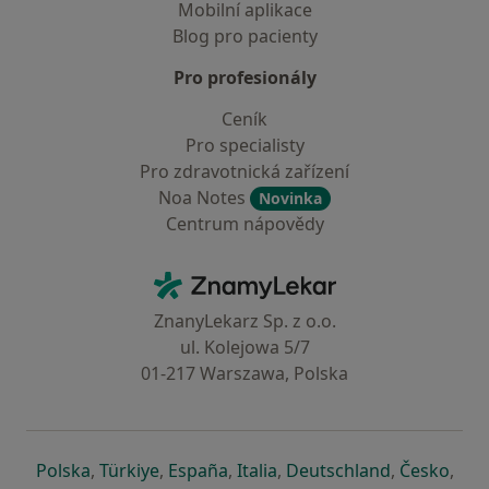
Mobilní aplikace
Blog pro pacienty
Pro profesionály
Ceník
Pro specialisty
Pro zdravotnická zařízení
Noa Notes
Novinka
Centrum nápovědy
Kontakt
ZnamyLekar - Hlavní stránka
ZnanyLekarz Sp. z o.o.
ul. Kolejowa 5/7
01-217 Warszawa, Polska
se otevře v nové záložce
se otevře v nové záložce
se otevře v nové záložce
se otevře v nové záložce
se otevře v 
se o
Polska
,
Türkiye
,
España
,
Italia
,
Deutschland
,
Česko
,