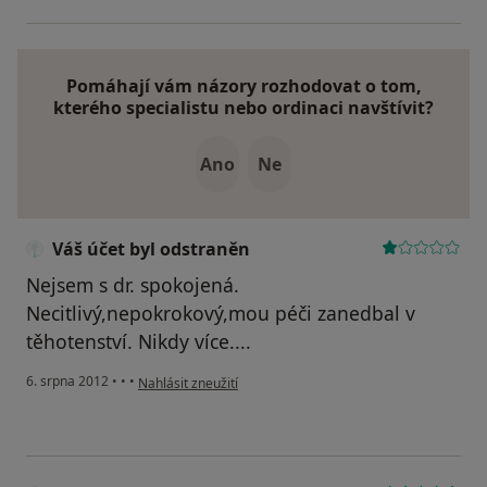
Pomáhají vám názory rozhodovat o tom,
kterého specialistu nebo ordinaci navštívit?
Ano
Ne
Váš účet byl odstraněn
Nejsem s dr. spokojená.
Necitlivý,nepokrokový,mou péči zanedbal v
těhotenství. Nikdy více....
podle názoru uživatele Váš účet byl odstraněn
6. srpna 2012
•
•
•
Nahlásit zneužití