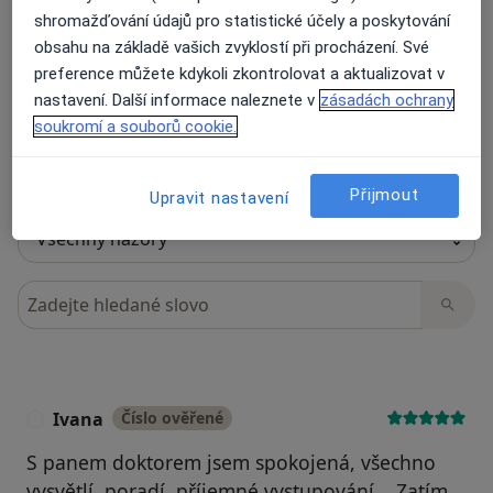
shromažďování údajů pro statistické účely a poskytování
obsahu na základě vašich zvyklostí při procházení. Své
Recenze pacientů jsou pro nás důležité.
preference můžete kdykoli zkontrolovat a aktualizovat v
Specialisté nemají možnost zaplatit za
nastavení. Další informace naleznete v
zásadách ochrany
odstranění nebo změnu recenze pacienta.
soukromí a souborů cookie.
Další informace o názorech
Další informace.
Přijmout
Upravit nastavení
Hledejte v názorech
Ivana
Číslo ověřené
I
S panem doktorem jsem spokojená, všechno
vysvětlí, poradí, příjemné vystupování. . Zatím