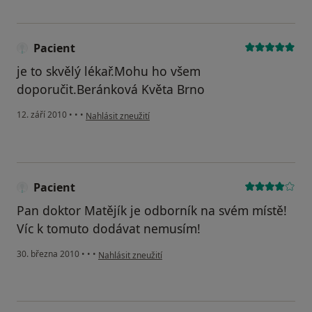
Pacient
je to skvělý lékař.Mohu ho všem
doporučit.Beránková Květa Brno
podle názoru uživatele Pacient
12. září 2010
•
•
•
Nahlásit zneužití
Pacient
Pan doktor Matějík je odborník na svém místě!
Víc k tomuto dodávat nemusím!
podle názoru uživatele Pacient
30. března 2010
•
•
•
Nahlásit zneužití