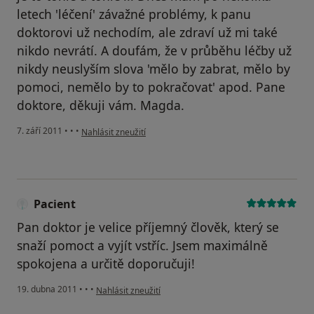
letech 'léčení' závažné problémy, k panu
doktorovi už nechodím, ale zdraví už mi také
nikdo nevrátí. A doufám, že v průběhu léčby už
nikdy neuslyším slova 'mělo by zabrat, mělo by
pomoci, nemělo by to pokračovat' apod. Pane
doktore, děkuji vám. Magda.
podle názoru uživatele Pacient
7. září 2011
•
•
•
Nahlásit zneužití
Pacient
Pan doktor je velice příjemný člověk, který se
snaží pomoct a vyjít vstříc. Jsem maximálně
spokojena a určitě doporučuji!
podle názoru uživatele Pacient
19. dubna 2011
•
•
•
Nahlásit zneužití