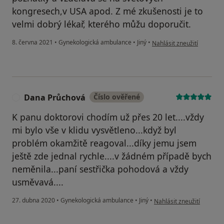
kongresech,v USA apod. Z mé zkušenosti je to
velmi dobrý lékař, kterého můžu doporučit.
podle názoru uživatele Vá
8. června 2021
•
Gynekologická ambulance
•
Jiný
•
Nahlásit zneužití
Dana Průchová
Číslo ověřené
D
K panu doktorovi chodím už přes 20 let....vždy
mi bylo vše v klidu vysvětleno...když byl
problém okamžitě reagoval...díky jemu jsem
ještě zde jednal rychle....v žádném případě bych
neměnila...paní sestřička pohodová a vždy
usměvavá....
podle názoru uživatele 
27. dubna 2020
•
Gynekologická ambulance
•
Jiný
•
Nahlásit zneužití