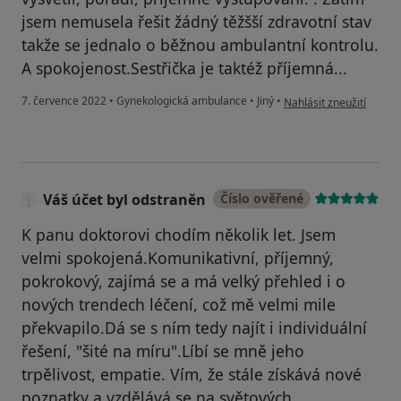
jsem nemusela řešit žádný těžšší zdravotní stav
takže se jednalo o běžnou ambulantní kontrolu.
A spokojenost.Sestřička je taktéž příjemná...
podle názoru uživatele 
7. července 2022
•
Gynekologická ambulance
•
Jiný
•
Nahlásit zneužití
Váš účet byl odstraněn
Číslo ověřené
K panu doktorovi chodím několik let. Jsem
velmi spokojená.Komunikativní, příjemný,
pokrokový, zajímá se a má velký přehled i o
nových trendech léčení, což mě velmi mile
překvapilo.Dá se s ním tedy najít i individuální
řešení, "šité na míru".Líbí se mně jeho
trpělivost, empatie. Vím, že stále získává nové
poznatky a vzdělává se na světových