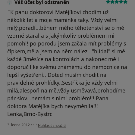
Váš účet byl odstraněn
¨K panu doktorovi Matějíkovi chodím už
několik let a moje maminka taky. Vždy velmi
milý,poradí...během mého těhotenství se o mě
vzorně staral a s jakýmkoliv problémem mi
pomohl! po porodu jsem začala mít problémy s
čípkem,měla jsem na něm nález.. "hlídal" si mě
každé 3měsíce na kontrolách a nakonec mě i
doporučil ke svému známému do nemocnice na
lepší vyšetření.. Doteď musím chodit na
pravidelné prohlídky..Sestřička je vždy velmi
milá,alespoň na mě,vždy usměvavá,prohodíme
pár slov...nemám s nimi problém!!! Pana
doktora Matějíka bych nevyměnila!!!
Lenka,Brno-Bystrc
podle názoru uživatele Váš účet byl odstraněn
3. ledna 2012
•
•
•
Nahlásit zneužití