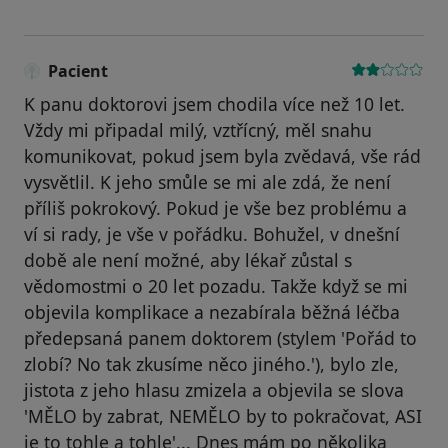
Pacient
K panu doktorovi jsem chodila více než 10 let.
Vždy mi připadal milý, vztřícný, měl snahu
komunikovat, pokud jsem byla zvědavá, vše rád
vysvětlil. K jeho smůle se mi ale zdá, že není
příliš pokrokový. Pokud je vše bez problému a
ví si rady, je vše v pořádku. Bohužel, v dnešní
době ale není možné, aby lékař zůstal s
vědomostmi o 20 let pozadu. Takže když se mi
objevila komplikace a nezabírala běžná léčba
předepsaná panem doktorem (stylem 'Pořád to
zlobí? No tak zkusíme něco jiného.'), bylo zle,
jistota z jeho hlasu zmizela a objevila se slova
'MĚLO by zabrat, NEMĚLO by to pokračovat, ASI
je to tohle a tohle'... Dnes mám po několika