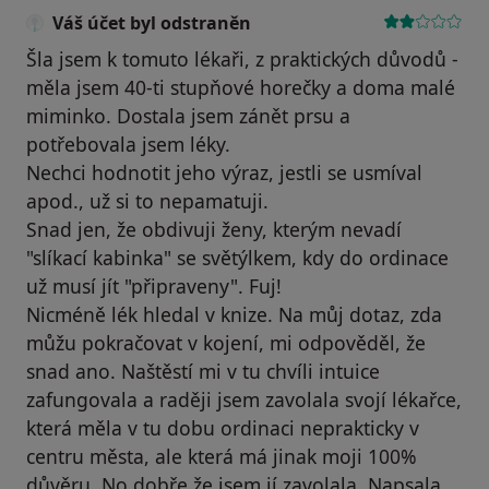
Váš účet byl odstraněn
Šla jsem k tomuto lékaři, z praktických důvodů -
měla jsem 40-ti stupňové horečky a doma malé
miminko. Dostala jsem zánět prsu a
potřebovala jsem léky.
Nechci hodnotit jeho výraz, jestli se usmíval
apod., už si to nepamatuji.
Snad jen, že obdivuji ženy, kterým nevadí
"slíkací kabinka" se světýlkem, kdy do ordinace
už musí jít "připraveny". Fuj!
Nicméně lék hledal v knize. Na můj dotaz, zda
můžu pokračovat v kojení, mi odpověděl, že
snad ano. Naštěstí mi v tu chvíli intuice
zafungovala a raději jsem zavolala svojí lékařce,
která měla v tu dobu ordinaci neprakticky v
centru města, ale která má jinak moji 100%
důvěru. No dobře že jsem jí zavolala. Napsala