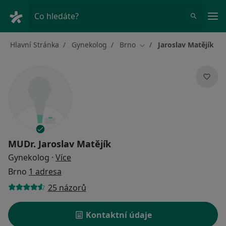
Hla
Co hledáte?
Hlavní Stránka
Gynekolog
Brno
Jaroslav Matějík
Změna města
MUDr.
Jaroslav Matějík
o specializacích
Gynekolog
·
Více
Brno
1 adresa
25 názorů
Kontaktní údaje