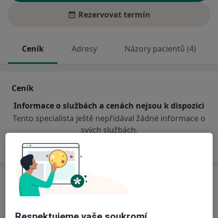
Rezervovat termín
Ceník
Adresy
Názory pacientů (4)
Ceník
Informace o službách a cenách nejsou k dispozici
Tento specialista ještě nepřidával žádné informace o
svých službách.
Adresa
Poliklinika Medipont s.r.o.-
Respektujeme vaše soukromí
EUROCLINICUM a.s.