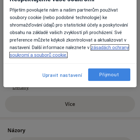
Matice školské 1786/17,
České Budějovice
370 01
Přijetím povolujete nám a našim partnerům používat
soubory cookie (nebo podobné technologie) ke
Přiblížit mapu
shromažďování údajů pro statistické účely a poskytování
se otevře v nové záložce
obsahu na základě vašich zvyklostí při procházení. Své
preference můžete kdykoli zkontrolovat a aktualizovat v
Dostupnost
Na této adrese online kalendář není aktivní
nastavení. Další informace naleznete v
zásadách ochrany
Co mám v takové situaci udělat?
soukromí a souborů cookie.
Způsoby platby (soukromé návštěvy)
Přijmout
Upravit nastavení
Na teto adrese lékař přijímá pacienty na pojišťovnu
Detaily
Více
o adrese
Názory