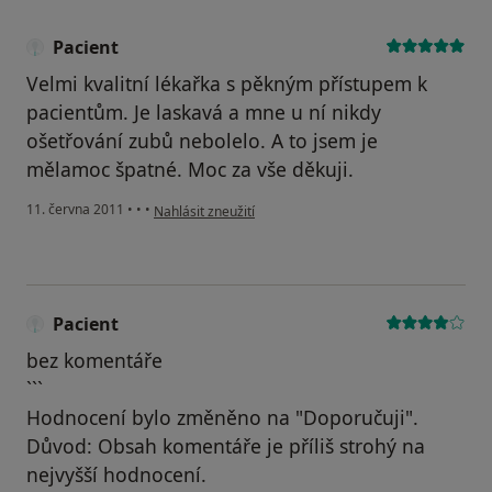
Pacient
Velmi kvalitní lékařka s pěkným přístupem k
pacientům. Je laskavá a mne u ní nikdy
ošetřování zubů nebolelo. A to jsem je
mělamoc špatné. Moc za vše děkuji.
podle názoru uživatele Pacient
11. června 2011
•
•
•
Nahlásit zneužití
Pacient
bez komentáře
```
Hodnocení bylo změněno na "Doporučuji".
Důvod: Obsah komentáře je příliš strohý na
nejvyšší hodnocení.