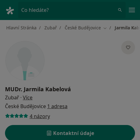
Hla
Co hledáte?
Hlavní Stránka
Zubař
České Budějovice
Jarmila Kab
Změna města
MUDr.
Jarmila Kabelová
o specializacích
Zubař
·
Více
České Budějovice
1 adresa
4 názory
Kontaktní údaje