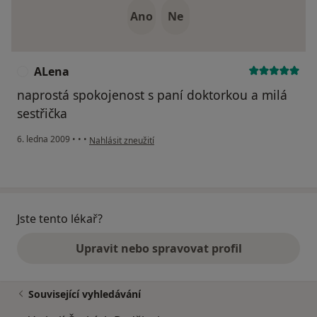
Ano
Ne
ALena
A
naprostá spokojenost s paní doktorkou a milá
sestřička
podle názoru uživatele ALena
6. ledna 2009
•
•
•
Nahlásit zneužití
Jste tento lékař?
Upravit nebo spravovat profil
Související vyhledávání