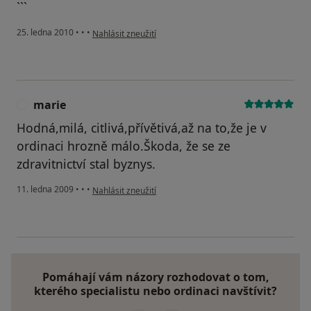
```
podle názoru uživatele Pacient
25. ledna 2010
•
•
•
Nahlásit zneužití
marie
M
Hodná,milá, citlivá,přívětivá,až na to,že je v
ordinaci hrozně málo.Škoda, že se ze
zdravitnictví stal byznys.
podle názoru uživatele marie
11. ledna 2009
•
•
•
Nahlásit zneužití
Pomáhají vám názory rozhodovat o tom,
kterého specialistu nebo ordinaci navštívit?