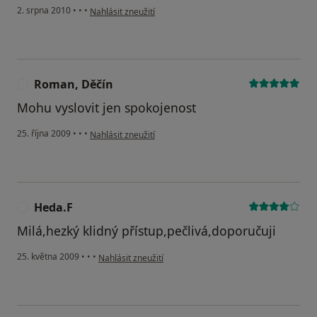
podle názoru uživatele Váš účet byl odstraněn
2. srpna 2010
•
•
•
Nahlásit zneužití
Roman, Děčín
R
Mohu vyslovit jen spokojenost
podle názoru uživatele Roman, Děčín
25. října 2009
•
•
•
Nahlásit zneužití
Heda.F
H
Milá,hezký klidný přístup,pečlivá,doporučuji
podle názoru uživatele Heda.F
25. května 2009
•
•
•
Nahlásit zneužití