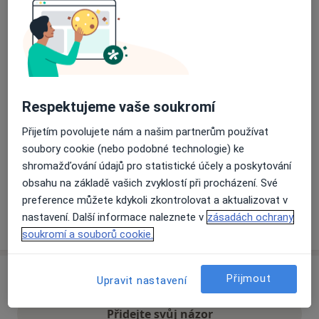
Přiblížit mapu
se otevře v nové záložce
Dostupnost
Na této adrese online kalendář není aktivní
Co mám v takové situaci udělat?
Respektujeme vaše soukromí
Přijetím povolujete nám a našim partnerům používat
Způsoby platby (soukromé návštěvy)
soubory cookie (nebo podobné technologie) ke
Na teto adrese lékař přijímá pacienty na pojišťovnu
shromažďování údajů pro statistické účely a poskytování
Detaily
obsahu na základě vašich zvyklostí při procházení. Své
preference můžete kdykoli zkontrolovat a aktualizovat v
nastavení. Další informace naleznete v
zásadách ochrany
Více
o adrese
soukromí a souborů cookie.
Přijmout
Názory
Upravit nastavení
Přidejte svůj názor