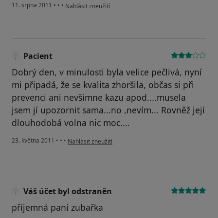
podle názoru uživatele Pacient
11. srpna 2011
•
•
•
Nahlásit zneužití
Pacient
Dobrý den, v minulosti byla velice pečlivá, nyní
mi připadá, že se kvalita zhoršila, občas si při
prevenci ani nevšimne kazu apod....musela
jsem jí upozornit sama...no ,nevím... Rovněž její
dlouhodobá volna nic moc....
podle názoru uživatele Pacient
23. května 2011
•
•
•
Nahlásit zneužití
Váš účet byl odstraněn
příjemná paní zubařka