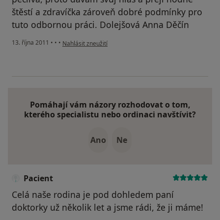
štěstí a zdravíčka zároveň dobré podmínky pro
tuto odbornou práci. Dolejšová Anna Děčín
podle názoru uživatele Pacient
13. října 2011
•
•
•
Nahlásit zneužití
Pomáhají vám názory rozhodovat o tom,
kterého specialistu nebo ordinaci navštívit?
Ano
Ne
Pacient
Celá naše rodina je pod dohledem paní
doktorky už několik let a jsme rádi, že ji máme!