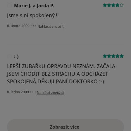
Marie J. a Jarda P.
M
Jsme s ní spokojený.!!
podle názoru uživatele Marie J. a Jarda P.
8. února 2009
•
•
•
Nahlásit zneužití
:-)
:
LEPŠÍ ZUBAŘKU OPRAVDU NEZNÁM. ZAČALA
JSEM CHODIT BEZ STRACHU A ODCHÁZET
SPOKOJENÁ.DĚKUJI PANÍ DOKTORKO :-)
podle názoru uživatele :-)
8. ledna 2009
•
•
•
Nahlásit zneužití
Zobrazit více
výše uvedené názory