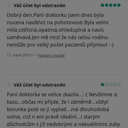
Váš účet byl odstraněn
Dobrý den.Paní doktorku jsem dnes byla
nucena navštívit na pohotovosti.Byla velmi
milá,vztřícná,opatrná,ohleduplná a navíc
usměvavá.Jen mě mrzí že nás celou rodinu
nemůže pro velký počet pacientů přijmout :-)
podle názoru uživatele Váš účet byl odstraněn
17. srpna 2013
•
•
•
Nahlásit zneužití
Váš účet byl odstraněn
Paní doktorka se velice zkazila...:-( Nevšimne si
kazu...občas mi přijde, že i záměrně...vždyť
korunka poté se jí vyplatí...má dlouhodobá
volna, což n ení právě ideální...i starým
důchodcům s již nedobrými a nekvalitními zuby