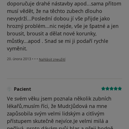
doporučuje drahé nástavby apod...sama přitom
musí vědět, že na těchto zubech dlouho
nevydrží...Poslední dobou jí vše přijde jako
hrozný problém...nic nejde, vše je špatné a jen
brousit, brousit a dělat nové korunky,
můstky...apod . Snad se mi ji podaří rychle
vyměnit.
podle názoru uživatele Váš účet byl odstraněn
20. února 2013
•
•
•
Nahlásit zneužití
Pacient
Ve svém věku jsem poznala několik zubních
lékařů,musím říci, že Mudr.Jůdová na mne
zapůsobila svým velmi lidským a citlivým
přístupem skutečně nejvíce.Je velmi milá a
pečlivá, proto dávám svůj hlas a přeji hodně