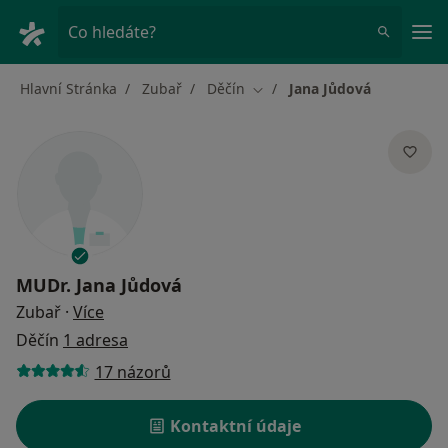
Hla
Co hledáte?
Hlavní Stránka
Zubař
Děčín
Jana Jůdová
Změna města
MUDr.
Jana Jůdová
o specializacích
Zubař
·
Více
Děčín
1 adresa
17 názorů
Kontaktní údaje