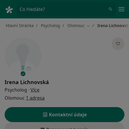
Hla
Co hledáte?
Hlavní Stránka
Psycholog
Olomouc
Irena Lichnovs
Změna města
Irena Lichnovská
o specializacích
Psycholog
·
Více
Olomouc
1 adresa
Kontaktní údaje