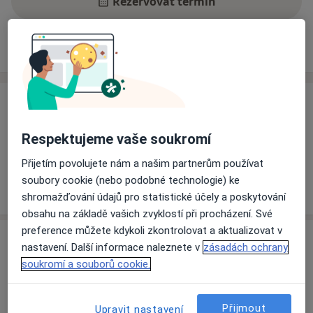
Rezervovat termín
Ceník
Adresy
Názory pacientů
Ceník
Informace o službách a cenách nejsou k dispozici
Respektujeme vaše soukromí
Tento specialista ještě nepřidával žádné informace o
Přijetím povolujete nám a našim partnerům používat
svých službách.
soubory cookie (nebo podobné technologie) ke
shromažďování údajů pro statistické účely a poskytování
obsahu na základě vašich zvyklostí při procházení. Své
preference můžete kdykoli zkontrolovat a aktualizovat v
Adresa
nastavení. Další informace naleznete v
zásadách ochrany
soukromí a souborů cookie.
Vojenská nemocnice Olomouc
Sušilovo náměstí 5,
Olomouc
771 11
Přijmout
Upravit nastavení