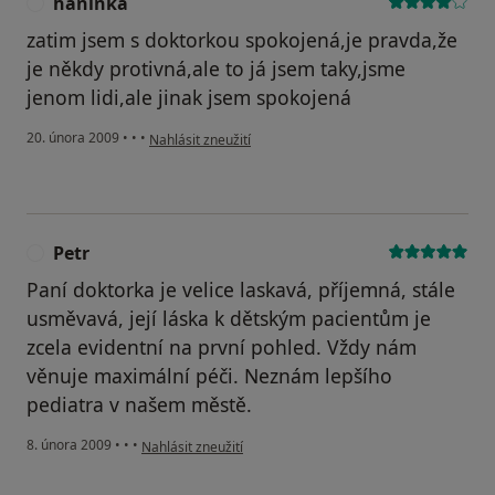
haninka
H
zatim jsem s doktorkou spokojená,je pravda,že
je někdy protivná,ale to já jsem taky,jsme
jenom lidi,ale jinak jsem spokojená
podle názoru uživatele haninka
20. února 2009
•
•
•
Nahlásit zneužití
Petr
P
Paní doktorka je velice laskavá, příjemná, stále
usměvavá, její láska k dětským pacientům je
zcela evidentní na první pohled. Vždy nám
věnuje maximální péči. Neznám lepšího
pediatra v našem městě.
podle názoru uživatele Petr
8. února 2009
•
•
•
Nahlásit zneužití