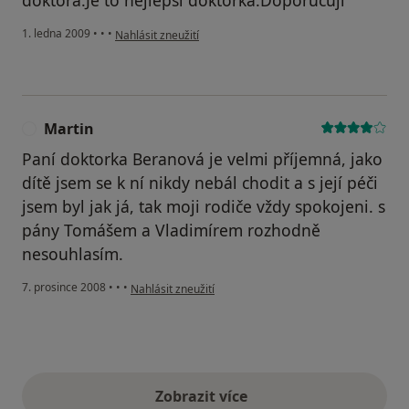
podle názoru uživatele Tereza
1. ledna 2009
•
•
•
Nahlásit zneužití
Martin
M
Paní doktorka Beranová je velmi příjemná, jako
dítě jsem se k ní nikdy nebál chodit a s její péči
jsem byl jak já, tak moji rodiče vždy spokojeni. s
pány Tomášem a Vladimírem rozhodně
nesouhlasím.
podle názoru uživatele Martin
7. prosince 2008
•
•
•
Nahlásit zneužití
Zobrazit více
výše uvedené názory