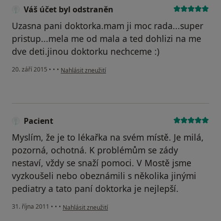
Váš účet byl odstraněn
Uzasna pani doktorka.mam ji moc rada...super
pristup...mela me od mala a ted dohlizi na me
dve deti.jinou doktorku nechceme :)
podle názoru uživatele Váš účet byl odstraněn
20. září 2015
•
•
•
Nahlásit zneužití
Pacient
Myslím, že je to lékařka na svém místě. Je milá,
pozorná, ochotná. K problémům se zády
nestaví, vždy se snaží pomoci. V Mostě jsme
vyzkoušeli nebo obeznámili s několika jinými
pediatry a tato paní doktorka je nejlepší.
podle názoru uživatele Pacient
31. října 2011
•
•
•
Nahlásit zneužití