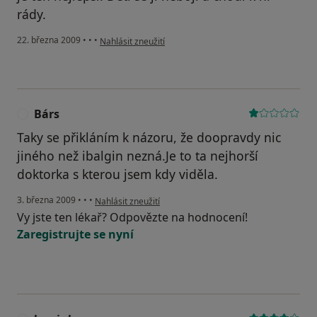
rády.
podle názoru uživatele Váš účet byl odstraněn
22. března 2009
•
•
•
Nahlásit zneužití
Bárs
B
Taky se přikláním k názoru, že doopravdy nic
jiného než ibalgin nezná.Je to ta nejhorší
doktorka s kterou jsem kdy viděla.
podle názoru uživatele Bárs
3. března 2009
•
•
•
Nahlásit zneužití
Vy jste ten lékař? Odpovězte na hodnocení!
Zaregistrujte se nyní