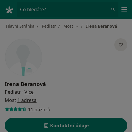
Hla
Co hledáte?
Hlavní Stránka
Pediatr
Most
Irena Beranová
Změna města
Irena Beranová
o specializacích
Pediatr
·
Více
Most
1 adresa
11 názorů
Kontaktní údaje