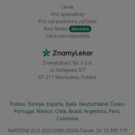
Ceník
Pro specialisty
Pro zdravotnická zařízení
Noa Notes
Novinka
Centrum nápovědy
Kontakt
ZnamyLekar - Hlavní stránka
ZnanyLekarz Sp. z o.o.
ul. Kolejowa 5/7
01-217 Warszawa, Polska
se otevře v nové záložce
se otevře v nové záložce
se otevře v nové záložce
se otevře v nové záložce
se otevře v 
se o
Polska
,
Türkiye
,
España
,
Italia
,
Deutschland
,
Česko
,
se otevře v nové záložce
se otevře v nové záložce
se otevře v nové záložce
se otevře v nové záložc
se otevře v 
se ote
Portugal
,
México
,
Chile
,
Brasil
,
Argentina
,
Perú
,
se otevře v nové záložce
Colombia
NAŘÍZENÍ (EU) 2022/2065 (DSA) článek 24: 15.395.179