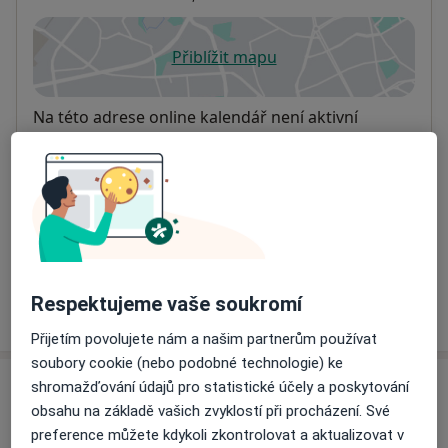
Přiblížit mapu
se otevře v nové záložce
Dostupnost
Na této adrese online kalendář není aktivní
Co mám v takové situaci udělat?
Způsoby platby (soukromé návštěvy)
Na teto adrese lékař přijímá pacienty na pojišťovnu
Detaily
Respektujeme vaše soukromí
Více
o adrese
Přijetím povolujete nám a našim partnerům používat
soubory cookie (nebo podobné technologie) ke
shromažďování údajů pro statistické účely a poskytování
Názory
obsahu na základě vašich zvyklostí při procházení. Své
preference můžete kdykoli zkontrolovat a aktualizovat v
Přidejte svůj názor