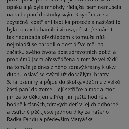
opaku a já byla mnohdy ráda,že jsem nemusela
na radu paní doktorky svým 3 synům zcela
zbytečně "cpát" antibiotika,protože a naštěstí to
byla opravdu banální virosa,přesto,že nám to
tak nepřipadalo!Vzhledem k tomu,že náš
nejmladší se narodil o dost dříve,měl na
začátku svého života dost zdravotních potíží a
problémů,jsem přesvědčena o tom,že velký díl
na tom,že je dnes z něho zdravý,krásný kluk,v
dubnu oslaví se svými už dospělými bratry
3.narozeniny a půjde do školky,vděčíme z velké
části paní doktorce i její setřičce a moc a moc
jim za to děkujeme.Přeji jim ještě hodně a
hodně krásných,zdravých dětí v jejich odborné
a vstřícné péči.Ještě jednou díky za našeho
Radka,Fandu a především Matyáška.
podle názoru uživatele Rodina Řádova