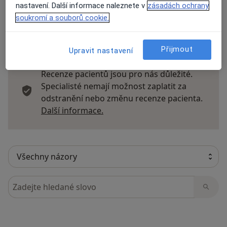
nastavení. Další informace naleznete v
zásadách ochrany
soukromí a souborů cookie.
11 názorů
Přijmout
Upravit nastavení
Recenze pacientů jsou pro nás důležité.
Specialisté nemají možnost zaplatit za
odstranění nebo změnu recenze pacienta.
Další informace o názorech
Další informace.
Hledejte v názorech