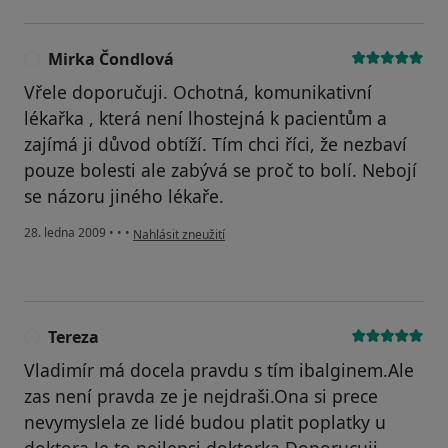
Mirka Čondlová
M
Vřele doporučuji. Ochotná, komunikativní
lékařka , která není lhostejná k pacientům a
zajímá ji důvod obtíží. Tím chci říci, že nezbaví
pouze bolesti ale zabývá se proč to bolí. Nebojí
se názoru jiného lékaře.
podle názoru uživatele Mirka Čondlová
28. ledna 2009
•
•
•
Nahlásit zneužití
Tereza
T
Vladimír má docela pravdu s tím ibalginem.Ale
zas není pravda ze je nejdraši.Ona si prece
nevymyslela ze lidé budou platit poplatky u
doktora.Je to nejlepsi doktorka.Doporucuji