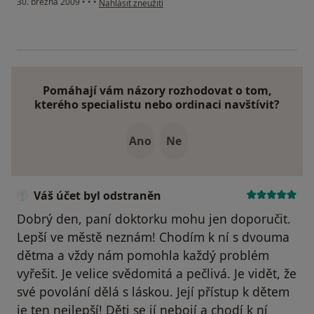
30. března 2009
•
•
•
Nahlásit zneužití
Pomáhají vám názory rozhodovat o tom,
kterého specialistu nebo ordinaci navštívit?
Ano
Ne
Váš účet byl odstraněn
Dobrý den, paní doktorku mohu jen doporučit.
Lepší ve městě neznám! Chodím k ní s dvouma
dětma a vždy nám pomohla každý problém
vyřešit. Je velice svědomitá a pečlivá. Je vidět, že
své povolání dělá s láskou. Její přístup k dětem
je ten nejlepší! Děti se jí nebojí a chodí k ní