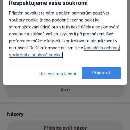
Respektujeme vaše soukromí
Přijetím povolujete nám a našim partnerům používat
Přiblížit mapu
se otevře v nové záložce
soubory cookie (nebo podobné technologie) ke
shromažďování údajů pro statistické účely a poskytování
Dostupnost
Na této adrese online kalendář není aktivní
obsahu na základě vašich zvyklostí při procházení. Své
preference můžete kdykoli zkontrolovat a aktualizovat v
Co mám v takové situaci udělat?
nastavení. Další informace naleznete v
zásadách ochrany
soukromí a souborů cookie.
Způsoby platby (soukromé návštěvy)
Na teto adrese lékař přijímá pacienty na pojišťovnu
Přijmout
Detaily
Upravit nastavení
Více
o adrese
Názory
Přidejte svůj názor