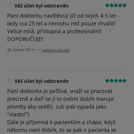
Váš účet byl odstraněn
Paní doktorku navštěvuji již od svých 4-5 let -
tedy cca 25 let a nemohu než pouze chválit!
Velice milá, přístupná a profesionální!
DOPORUČUJI!!
podle názoru uživatele Váš účet byl odstraněn
28. června 2013
•
•
•
Nahlásit zneužití
Váš účet byl odstraněn
Paní doktorka je pečlivá, snaží se pracovat
precizně a daří se jí to (velmi dobře tvaruje
plomby aby seděli, zub pak vypadá jako
"vlastní").
Dále je příjemná k pacientům a chápe, když
někomu není dobře, to se pak o pacienta se