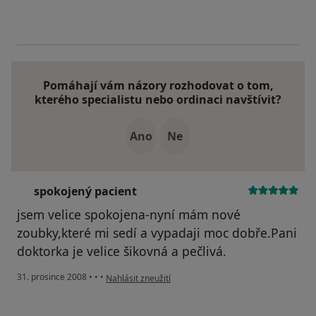
Pomáhají vám názory rozhodovat o tom,
kterého specialistu nebo ordinaci navštívit?
Ano
Ne
spokojený pacient
S
jsem velice spokojena-nyní mám nové
zoubky,které mi sedí a vypadaji moc dobře.Pani
doktorka je velice šikovná a pečlivá.
podle názoru uživatele spokojený pacient
31. prosince 2008
•
•
•
Nahlásit zneužití