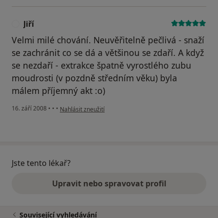
Jiří
J
Velmi milé chování. Neuvěřitelně pečlivá - snaží
se zachránit co se dá a většinou se zdaří. A když
se nezdaří - extrakce špatně vyrostlého zubu
moudrosti (v pozdně středním věku) byla
málem příjemný akt :o)
podle názoru uživatele Jiří
16. září 2008
•
•
•
Nahlásit zneužití
Jste tento lékař?
Upravit nebo spravovat profil
Související vyhledávání