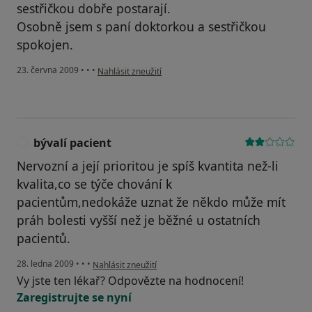
sestřičkou dobře postarají.
Osobně jsem s paní doktorkou a sestřičkou
spokojen.
podle názoru uživatele Váš účet byl odstraněn
23. června 2009
•
•
•
Nahlásit zneužití
bývalí pacient
B
Nervozní a její prioritou je spíš kvantita než-li
kvalita,co se týče chování k
pacientům,nedokáže uznat že někdo může mít
práh bolesti vyšší než je běžné u ostatních
pacientů.
podle názoru uživatele bývalí pacient
28. ledna 2009
•
•
•
Nahlásit zneužití
Vy jste ten lékař? Odpovězte na hodnocení!
Zaregistrujte se nyní