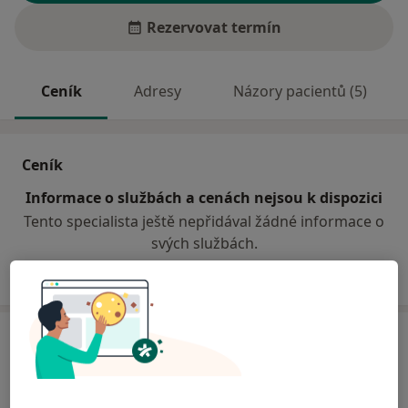
Rezervovat termín
Ceník
Adresy
Názory pacientů (5)
Ceník
Informace o službách a cenách nejsou k dispozici
Tento specialista ještě nepřidával žádné informace o
svých službách.
Adresa
Soukromá zubní ordinace
Proftova 370,
Poděbrady
29001