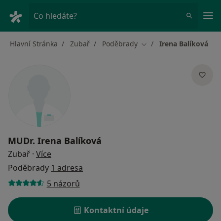
Hla
Co hledáte?
Hlavní Stránka
Zubař
Poděbrady
Irena Balíková
Změna města
MUDr.
Irena Balíková
o specializacích
Zubař
·
Více
Poděbrady
1 adresa
5 názorů
Kontaktní údaje