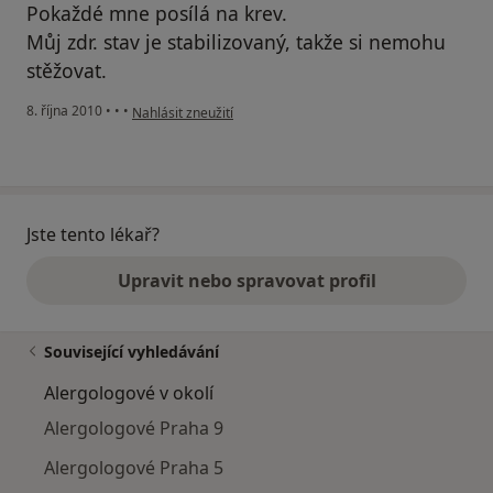
Pokaždé mne posílá na krev.
Můj zdr. stav je stabilizovaný, takže si nemohu
stěžovat.
podle názoru uživatele Váš účet byl odstraněn
8. října 2010
•
•
•
Nahlásit zneužití
Jste tento lékař?
Upravit nebo spravovat profil
Související vyhledávání
Alergologové v okolí
Alergologové Praha 9
Alergologové Praha 5