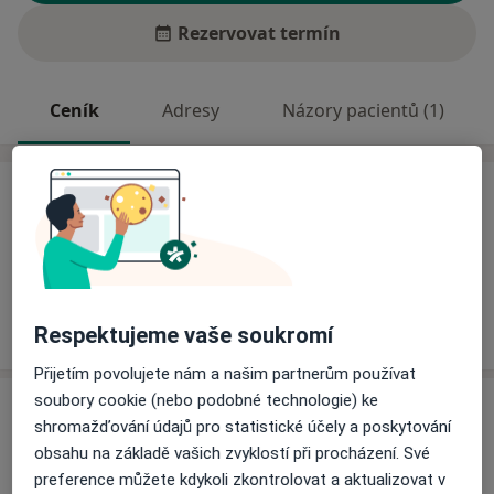
Rezervovat termín
Ceník
Adresy
Názory pacientů (1)
Ceník
Informace o službách a cenách nejsou k dispozici
Tento specialista ještě nepřidával žádné informace o
svých službách.
Respektujeme vaše soukromí
Přijetím povolujete nám a našim partnerům používat
soubory cookie (nebo podobné technologie) ke
Adresa
shromažďování údajů pro statistické účely a poskytování
obsahu na základě vašich zvyklostí při procházení. Své
Fakultní poliklinika,
preference můžete kdykoli zkontrolovat a aktualizovat v
Karlovo nám. 32,
Praha