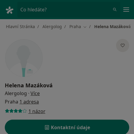
Hla
Co hledáte?
Hlavní Stránka
Alergolog
Praha
Helena Mazáková
Změna města
Helena Mazáková
o specializacích
Alergolog
·
Více
Praha
1 adresa
1 názor
Kontaktní údaje