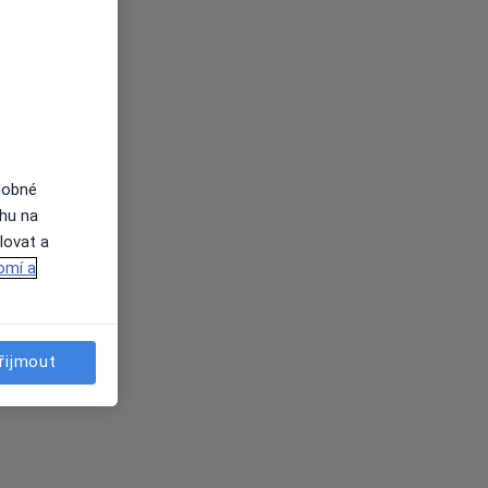
dobné
ahu na
lovat a
omí a
řijmout