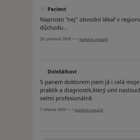
Pacient
Naprosto "nej" obvodní lékař v region
důchodu...
podle názoru uživatele Pacient
29. prosince 2009
•
•
•
Nahlásit zneužití
Doležálkovi
D
S panem doktorem jsem já i celá moje
praktik a diagnostik,který umí naslouch
velmi profesionálně.
podle názoru uživatele Doležálkovi
7. března 2009
•
•
•
Nahlásit zneužití