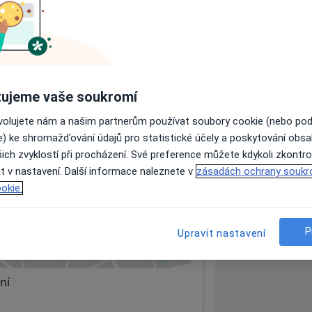
ách nejsou k dispozici
ádné informace o svých službách.
ujeme vaše soukromí
ovolujete nám a našim partnerům používat soubory cookie (nebo po
e) ke shromažďování údajů pro statistické účely a poskytování obs
ich zvyklostí při procházení. Své preference můžete kdykoli zkontro
t v nastavení. Další informace naleznete v
zásadách ochrany soukr
okie.
P
Upravit nastavení
 mapu
 otevře v nové záložce
ní