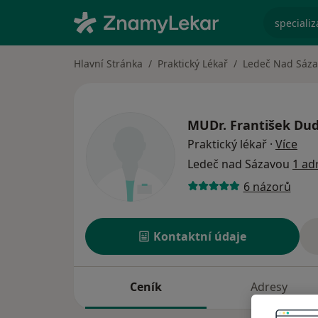
specializ
Hlavní Stránka
Praktický Lékař
Ledeč Nad Sáz
MUDr.
František Du
o sp
Praktický lékař
·
Více
Ledeč nad Sázavou
1 ad
6 názorů
Kontaktní údaje
Ceník
Adresy