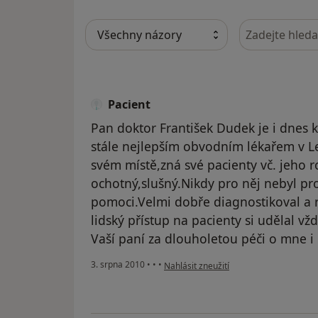
Hledejte v ná
Pacient
Pan doktor František Dudek je i dnes 
stále nejlepším obvodním lékařem v L
svém místě,zná své pacienty vč. jeho r
ochotný,slušný.Nikdy pro něj nebyl p
pomoci.Velmi dobře diagnostikoval a 
lidský přístup na pacienty si udělal v
Vaší paní za dlouholetou péči o mne i
podle názoru uživatele Pacient
3. srpna 2010
•
•
•
Nahlásit zneužití