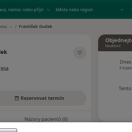
ace, nemoc nebo příjmení
Město nebo region
avou
František Dudek
Změna města
Objednejt
Neaktivní
dek
ecializacích
Dnes
resa
9 Srpen
Tento 
Rezervovat termín
Názory pacientů (6)