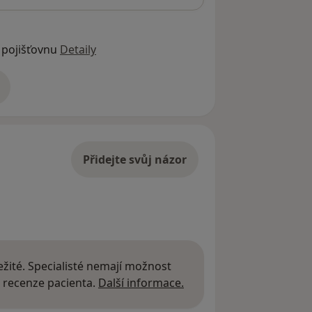
 pojišťovnu
Detaily
adrese
Přidejte svůj názor
žité. Specialisté nemají možnost
Další informace o názor
 recenze pacienta.
Další informace.