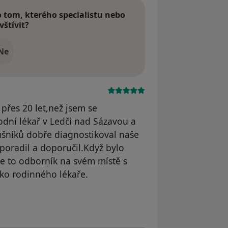
tom, kterého specialistu nebo
vštívit?
Ne
přes 20 let,než jsem se
odní lékař v Ledči nad Sázavou a
lušníků dobře diagnostikoval naše
poradil a doporučil.Když bylo
Je to odborník na svém místě s
ako rodinného lékaře.
onvalina