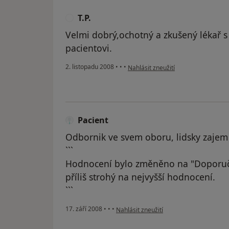
T.P.
T
Velmi dobrý,ochotný a zkušený lékař 
pacientovi.
podle názoru uživatele T.P.
2. listopadu 2008
•
•
•
Nahlásit zneužití
Pacient
Odbornik ve svem oboru, lidsky zajem 
```
Hodnocení bylo změněno na "Doporuč
příliš strohý na nejvyšší hodnocení.
```
podle názoru uživatele Pacient
17. září 2008
•
•
•
Nahlásit zneužití