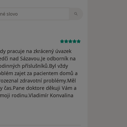
zorech
kdy pracuje na zkrácený úvazek
edči nad Sázavou.Je odborník na
odinných příslušníků.Byl vždy
roblém zajet za pacientem domů a
rozeznal zdravotní problémy.Měl
ždy čas.Pane doktore děkuji Vám a
 moji rodinu.Vladimír Konvalina