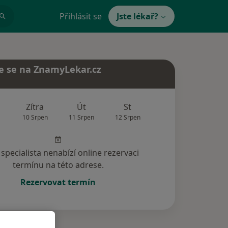
Přihlásit se
Jste lékař?
e se na ZnamyLekar.cz
Zítra
Út
St
Čt
Pá
10 Srpen
11 Srpen
12 Srpen
13 Srpen
14 Srp
specialista nenabízí online rezervaci
termínu na této adrese.
Rezervovat termín