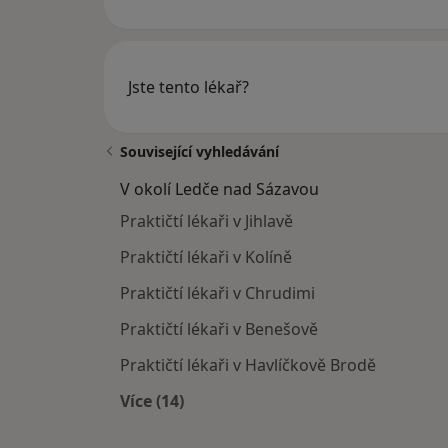
Jste tento lékař?
Související vyhledávání
V okolí Ledče nad Sázavou
Praktičtí lékaři v Jihlavě
Praktičtí lékaři v Kolíně
Praktičtí lékaři v Chrudimi
Praktičtí lékaři v Benešově
Praktičtí lékaři v Havlíčkově Brodě
Více (14)
Více v kategorii: V okolí Ledče nad S