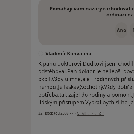
Pomáhají vám názory rozhodovat o 
ordinaci na
Ano
Vladimír Konvalina
V
K panu doktorovi Dudkovi jsem chodil 
odstěhoval.Pan doktor je nejlepší obv
okolí.Vždy u mne,ale i rodinných přís
nemoci.Je laskavý,ochotný.Vždy dobře 
potřeba,tak zajel do rodiny a pomohl.
lidským přístupem.Vybral bych si ho j
podle názoru uživatele Vladimír K
22. listopadu 2008
•
•
•
Nahlásit zneužití