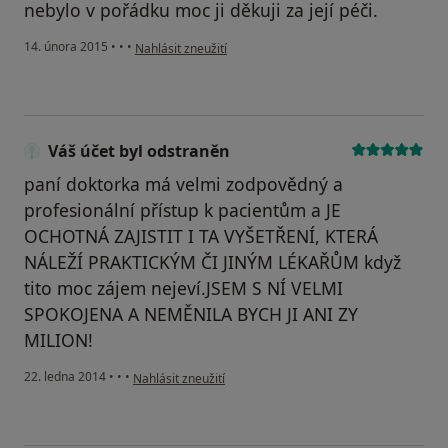
nebylo v pořádku moc ji děkuji za její péči.
podle názoru uživatele Váš účet byl odstraněn
14. února 2015
•
•
•
Nahlásit zneužití
Váš účet byl odstraněn
paní doktorka má velmi zodpovědný a
profesionální přístup k pacientům a JE
OCHOTNÁ ZAJISTIT I TA VYŠETŘENÍ, KTERÁ
NÁLEŽÍ PRAKTICKÝM ČI JINÝM LÉKAŘŮM když
tito moc zájem nejeví.JSEM S NÍ VELMI
SPOKOJENA A NEMĚNILA BYCH JI ANI ZY
MILION!
podle názoru uživatele Váš účet byl odstraněn
22. ledna 2014
•
•
•
Nahlásit zneužití