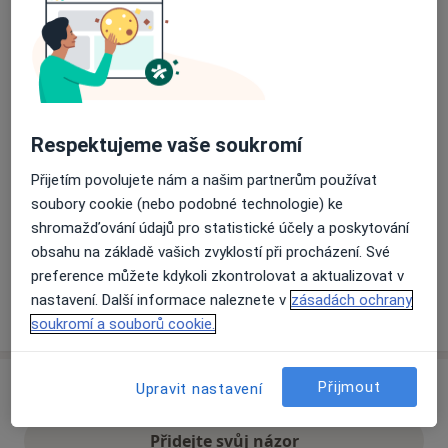
Přiblížit mapu
se otevře v nové záložce
Dostupnost
Na této adrese online kalendář není aktivní
Respektujeme vaše soukromí
Co mám v takové situaci udělat?
Přijetím povolujete nám a našim partnerům používat
Způsoby platby (soukromé návštěvy)
soubory cookie (nebo podobné technologie) ke
shromažďování údajů pro statistické účely a poskytování
Na teto adrese lékař přijímá pacienty na pojišťovnu
obsahu na základě vašich zvyklostí při procházení. Své
Detaily
preference můžete kdykoli zkontrolovat a aktualizovat v
nastavení. Další informace naleznete v
zásadách ochrany
Více
o adrese
soukromí a souborů cookie.
Přijmout
Upravit nastavení
Názory
Přidejte svůj názor