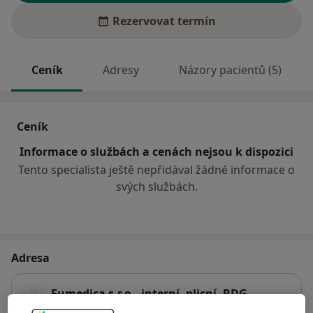
Rezervovat termín
Ceník
Adresy
Názory pacientů (5)
Ceník
Informace o službách a cenách nejsou k dispozici
Tento specialista ještě nepřidával žádné informace o
svých službách.
Adresa
Eumedica s.r.o., interní, plicní, RDG
Vratimovská 689,
Ostrava
70702