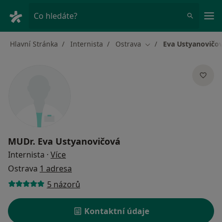
Hla
Co hledáte?
Hlavní Stránka
Internista
Ostrava
Eva Ustyanovičo
Změna města
MUDr.
Eva Ustyanovičová
o specializacích
Internista
·
Více
Ostrava
1 adresa
5 názorů
Kontaktní údaje