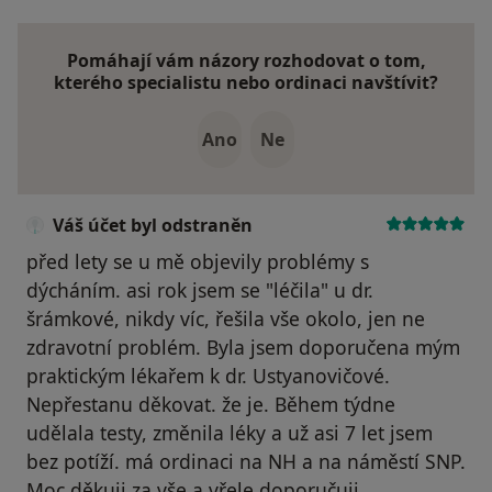
Pomáhají vám názory rozhodovat o tom,
kterého specialistu nebo ordinaci navštívit?
Ano
Ne
Váš účet byl odstraněn
před lety se u mě objevily problémy s
dýcháním. asi rok jsem se "léčila" u dr.
šrámkové, nikdy víc, řešila vše okolo, jen ne
zdravotní problém. Byla jsem doporučena mým
praktickým lékařem k dr. Ustyanovičové.
Nepřestanu děkovat. že je. Během týdne
udělala testy, změnila léky a už asi 7 let jsem
bez potíží. má ordinaci na NH a na náměstí SNP.
Moc děkuji za vše a vřele doporučuji.