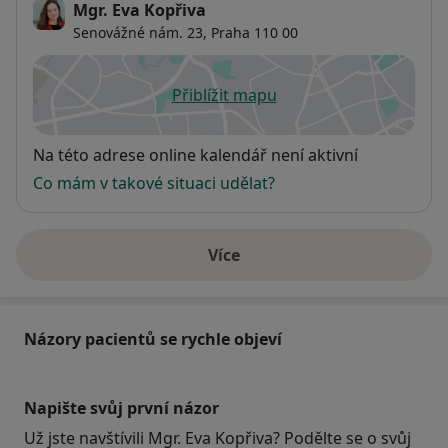
Mgr. Eva Kopřiva
Senovážné nám. 23,
Praha
110 00
Přiblížit mapu
se otevře v nové záložce
Dostupnost
Na této adrese online kalendář není aktivní
Co mám v takové situaci udělat?
Více
o adrese
Názory pacientů se rychle objeví
Napište svůj první názor
Už jste navštívili Mgr. Eva Kopřiva? Podělte se o svůj