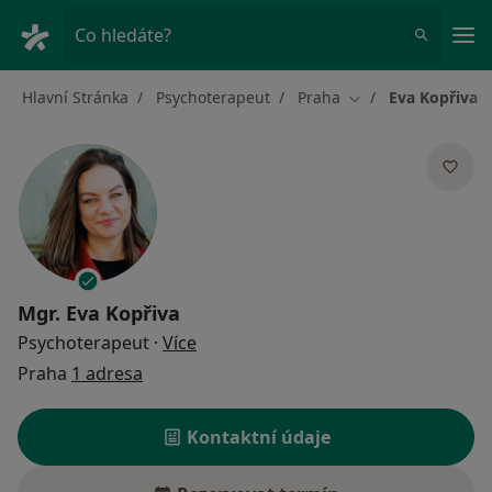
Hla
Co hledáte?
Hlavní Stránka
Psychoterapeut
Praha
Eva Kopřiva
Změna města
Mgr.
Eva Kopřiva
o specializacích
Psychoterapeut
·
Více
Praha
1 adresa
Kontaktní údaje