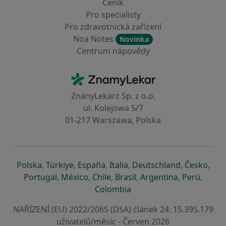
Ceník
Pro specialisty
Pro zdravotnická zařízení
Noa Notes
Novinka
Centrum nápovědy
Kontakt
ZnamyLekar - Hlavní stránka
ZnanyLekarz Sp. z o.o.
ul. Kolejowa 5/7
01-217 Warszawa, Polska
se otevře v nové záložce
se otevře v nové záložce
se otevře v nové záložce
se otevře v nové záložce
se otevře v 
se o
Polska
,
Türkiye
,
España
,
Italia
,
Deutschland
,
Česko
,
se otevře v nové záložce
se otevře v nové záložce
se otevře v nové záložce
se otevře v nové záložc
se otevře v 
se ote
Portugal
,
México
,
Chile
,
Brasil
,
Argentina
,
Perú
,
se otevře v nové záložce
Colombia
NAŘÍZENÍ (EU) 2022/2065 (DSA) článek 24: 15.395.179
uživatelů/měsíc - Červen 2026