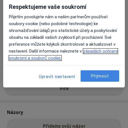
Respektujeme vaše soukromí
Přiblížit mapu
Přijetím povolujete nám a našim partnerům používat
se otevře v nové záložce
soubory cookie (nebo podobné technologie) ke
shromažďování údajů pro statistické účely a poskytování
Dostupnost
Na této adrese online kalendář není aktivní
obsahu na základě vašich zvyklostí při procházení. Své
Co mám v takové situaci udělat?
preference můžete kdykoli zkontrolovat a aktualizovat v
nastavení. Další informace naleznete v
zásadách ochrany
Způsoby platby (soukromé návštěvy)
soukromí a souborů cookie.
Na teto adrese lékař přijímá pacienty na pojišťovnu
Detaily
Přijmout
Upravit nastavení
Více
o adrese
Názory
Přidejte svůj názor