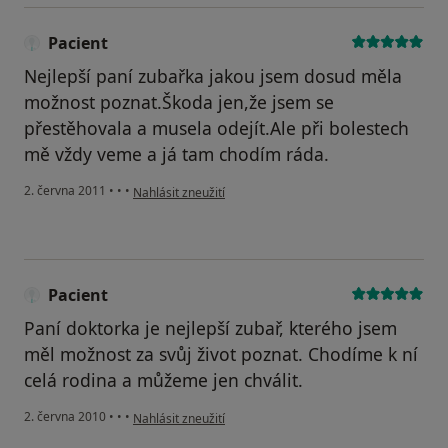
Pacient
Nejlepší paní zubařka jakou jsem dosud měla
možnost poznat.Škoda jen,že jsem se
přestěhovala a musela odejít.Ale při bolestech
mě vždy veme a já tam chodím ráda.
podle názoru uživatele Pacient
2. června 2011
•
•
•
Nahlásit zneužití
Pacient
Paní doktorka je nejlepší zubař, kterého jsem
měl možnost za svůj život poznat. Chodíme k ní
celá rodina a můžeme jen chválit.
podle názoru uživatele Pacient
2. června 2010
•
•
•
Nahlásit zneužití