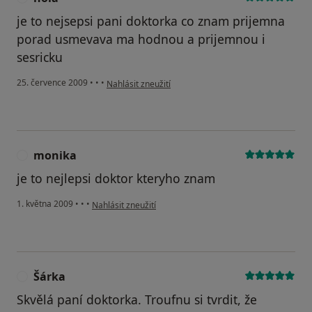
je to nejsepsi pani doktorka co znam prijemna
porad usmevava ma hodnou a prijemnou i
sesricku
podle názoru uživatele hola
25. července 2009
•
•
•
Nahlásit zneužití
monika
M
je to nejlepsi doktor kteryho znam
podle názoru uživatele monika
1. května 2009
•
•
•
Nahlásit zneužití
Šárka
Š
Skvělá paní doktorka. Troufnu si tvrdit, že