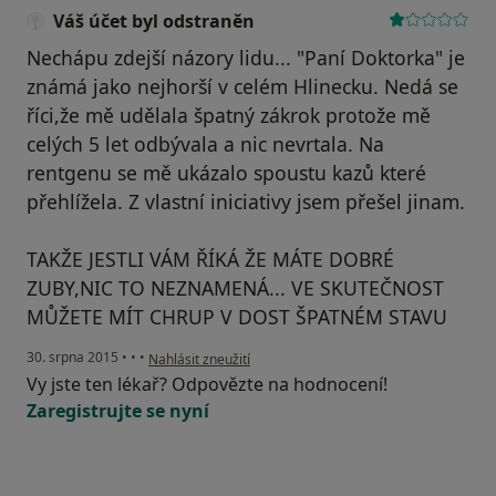
Váš účet byl odstraněn
Nechápu zdejší názory lidu... "Paní Doktorka" je
známá jako nejhorší v celém Hlinecku. Nedá se
říci,že mě udělala špatný zákrok protože mě
celých 5 let odbývala a nic nevrtala. Na
rentgenu se mě ukázalo spoustu kazů které
přehlížela. Z vlastní iniciativy jsem přešel jinam.
TAKŽE JESTLI VÁM ŘÍKÁ ŽE MÁTE DOBRÉ
ZUBY,NIC TO NEZNAMENÁ... VE SKUTEČNOST
MŮŽETE MÍT CHRUP V DOST ŠPATNÉM STAVU
podle názoru uživatele Váš účet byl odstraněn
30. srpna 2015
•
•
•
Nahlásit zneužití
Vy jste ten lékař? Odpovězte na hodnocení!
Zaregistrujte se nyní