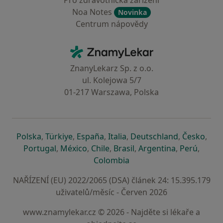
Pro zdravotnická zařízení
Noa Notes
Novinka
Centrum nápovědy
Kontakt
ZnamyLekar - Hlavní stránka
ZnanyLekarz Sp. z o.o.
ul. Kolejowa 5/7
01-217 Warszawa, Polska
se otevře v nové záložce
se otevře v nové záložce
se otevře v nové záložce
se otevře v nové záložce
se otevře v 
se o
Polska
,
Türkiye
,
España
,
Italia
,
Deutschland
,
Česko
,
se otevře v nové záložce
se otevře v nové záložce
se otevře v nové záložce
se otevře v nové záložc
se otevře v 
se ote
Portugal
,
México
,
Chile
,
Brasil
,
Argentina
,
Perú
,
se otevře v nové záložce
Colombia
NAŘÍZENÍ (EU) 2022/2065 (DSA) článek 24: 15.395.179
uživatelů/měsíc - Červen 2026
www.znamylekar.cz © 2026 - Najděte si lékaře a