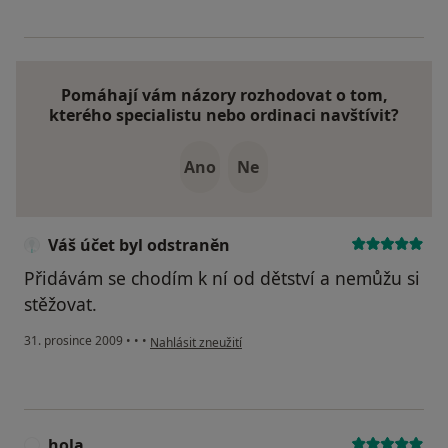
Pomáhají vám názory rozhodovat o tom,
kterého specialistu nebo ordinaci navštívit?
Ano
Ne
Váš účet byl odstraněn
Přidávám se chodím k ní od dětství a nemůžu si
stěžovat.
podle názoru uživatele Váš účet byl odstraněn
31. prosince 2009
•
•
•
Nahlásit zneužití
hola
H