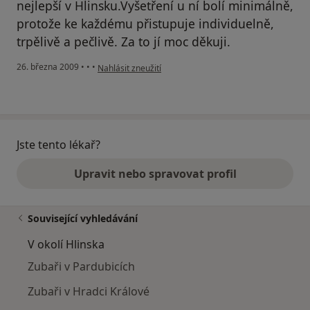
nejlepší v Hlinsku.Vyšetření u ní bolí minimálně,
protože ke každému přistupuje individuelně,
trpělivě a pečlivě. Za to jí moc děkuji.
podle názoru uživatele Šárka
26. března 2009
•
•
•
Nahlásit zneužití
Jste tento lékař?
Upravit nebo spravovat profil
Související vyhledávání
V okolí Hlinska
Zubaři v Pardubicích
Zubaři v Hradci Králové