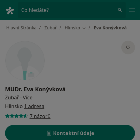
Hla
Co hledáte?
Hlavní Stránka
Zubař
Hlinsko
Eva Konývková
Změna města
MUDr.
Eva Konývková
o specializacích
Zubař
·
Více
Hlinsko
1 adresa
7 názorů
Kontaktní údaje