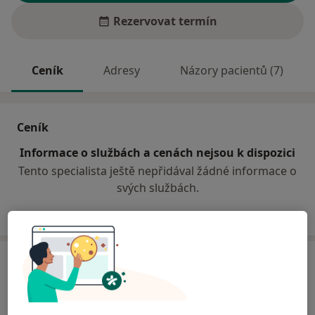
Rezervovat termín
Ceník
Adresy
Názory pacientů (7)
Ceník
Informace o službách a cenách nejsou k dispozici
Tento specialista ještě nepřidával žádné informace o
svých službách.
Adresa
Sam. ordinace PL - stomatologa
Nádražní 548,
Hlinsko
53901