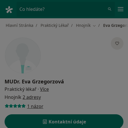
Hla
Co hledáte?
Hlavní Stránka
Praktický Lékař
Hnojník
Eva Grzegor
Změna města
MUDr.
Eva Grzegorzová
o specializacích
Praktický lékař
·
Více
Hnojník
2 adresy
1 názor
Kontaktní údaje