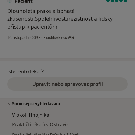
Pacient
Dlouholéta praxe a bohaté
zkušeností.Spolehlivost,nezištnost a lidský
přístup k pacientům.
podle názoru uživatele Pacient
16. listopadu 2009
•
•
•
Nahlásit zneužití
Jste tento lékař?
Upravit nebo spravovat profil
Související vyhledávání
V okolí Hnojníka
Praktičtí lékaři v Ostravě