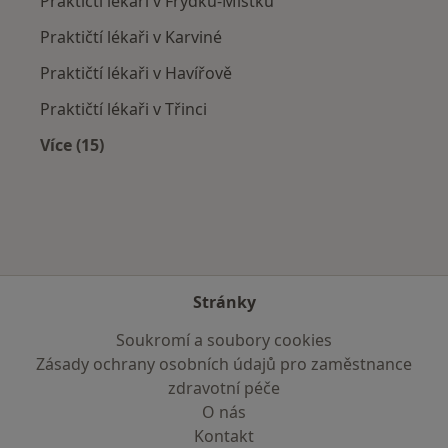
Praktičtí lékaři v Frýdku-Místku
Praktičtí lékaři v Karviné
Praktičtí lékaři v Havířově
Praktičtí lékaři v Třinci
Více (15)
Více v kategorii: V okolí Hnojníka
Stránky
Soukromí a soubory cookies
Zásady ochrany osobních údajů pro zaměstnance
zdravotní péče
O nás
Kontakt