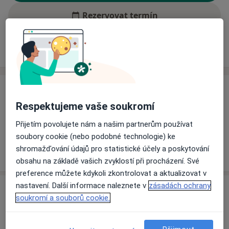
Rezervovat termín
Ceník
Adresy
Názory pacientů (1)
Ceník
Respektujeme vaše soukromí
Informace o službách a cenách nejsou k dispozici
Tento specialista ještě nepřidával žádné informace o
Přijetím povolujete nám a našim partnerům používat
svých službách.
soubory cookie (nebo podobné technologie) ke
shromažďování údajů pro statistické účely a poskytování
obsahu na základě vašich zvyklostí při procházení. Své
preference můžete kdykoli zkontrolovat a aktualizovat v
nastavení. Další informace naleznete v
zásadách ochrany
Adresy (2)
soukromí a souborů cookie.
Adresa 1
Adresa 2