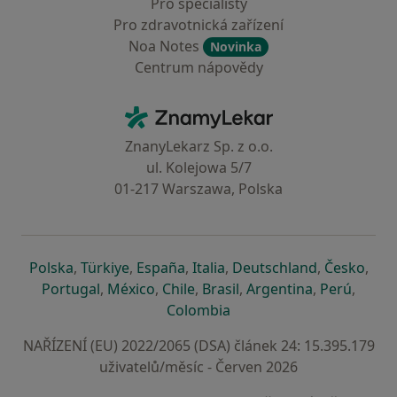
Pro specialisty
Pro zdravotnická zařízení
Noa Notes
Novinka
Centrum nápovědy
Kontakt
ZnamyLekar - Hlavní stránka
ZnanyLekarz Sp. z o.o.
ul. Kolejowa 5/7
01-217 Warszawa, Polska
se otevře v nové záložce
se otevře v nové záložce
se otevře v nové záložce
se otevře v nové záložce
se otevře v 
se o
Polska
,
Türkiye
,
España
,
Italia
,
Deutschland
,
Česko
,
se otevře v nové záložce
se otevře v nové záložce
se otevře v nové záložce
se otevře v nové záložc
se otevře v 
se ote
Portugal
,
México
,
Chile
,
Brasil
,
Argentina
,
Perú
,
se otevře v nové záložce
Colombia
NAŘÍZENÍ (EU) 2022/2065 (DSA) článek 24: 15.395.179
uživatelů/měsíc - Červen 2026