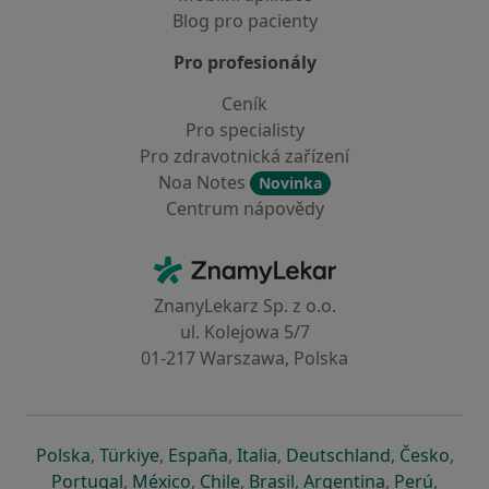
Blog pro pacienty
Pro profesionály
Ceník
Pro specialisty
Pro zdravotnická zařízení
Noa Notes
Novinka
Centrum nápovědy
Kontakt
ZnamyLekar - Hlavní stránka
ZnanyLekarz Sp. z o.o.
ul. Kolejowa 5/7
01-217 Warszawa, Polska
se otevře v nové záložce
se otevře v nové záložce
se otevře v nové záložce
se otevře v nové záložce
se otevře v 
se o
Polska
,
Türkiye
,
España
,
Italia
,
Deutschland
,
Česko
,
se otevře v nové záložce
se otevře v nové záložce
se otevře v nové záložce
se otevře v nové záložc
se otevře v 
se ote
Portugal
,
México
,
Chile
,
Brasil
,
Argentina
,
Perú
,