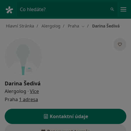
Hla
Co hledáte?
Hlavní Stránka
Alergolog
Praha
Darina Šedivá
Změna města
Darina Šedivá
o specializacích
Alergolog
·
Více
Praha
1 adresa
Kontaktní údaje