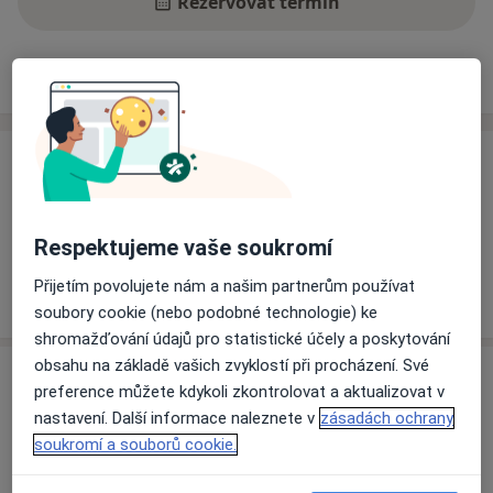
Rezervovat termín
Ceník
Adresy
Názory pacientů
Ceník
Informace o službách a cenách nejsou k dispozici
Tento specialista ještě nepřidával žádné informace o
Respektujeme vaše soukromí
svých službách.
Přijetím povolujete nám a našim partnerům používat
soubory cookie (nebo podobné technologie) ke
shromažďování údajů pro statistické účely a poskytování
obsahu na základě vašich zvyklostí při procházení. Své
Adresa
preference můžete kdykoli zkontrolovat a aktualizovat v
nastavení. Další informace naleznete v
zásadách ochrany
Institut klinické a experimentální
soukromí a souborů cookie.
medicíny (IKEM)
Vídeňská 1958/9,
Praha
140 21