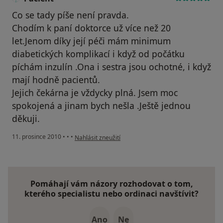
Co se tady píše není pravda.
Chodím k paní doktorce už více než 20
let.Jenom díky její péči mám minimum
diabetických komplikací i když od počátku
píchám inzulín .Ona i sestra jsou ochotné, i když
mají hodně pacientů.
Jejich čekárna je vždycky plná. Jsem moc
spokojená a jinam bych nešla .Ještě jednou
děkuji.
podle názoru uživatele Pacient
11. prosince 2010
•
•
•
Nahlásit zneužití
Pomáhají vám názory rozhodovat o tom,
kterého specialistu nebo ordinaci navštívit?
Ano
Ne