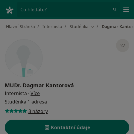
Hla
Co hledáte?
Hlavní Stránka
Internista
Studénka
Dagmar Kantor
Změna města
MUDr.
Dagmar Kantorová
o specializacích
Internista
·
Více
Studénka
1 adresa
3 názory
Kontaktní údaje