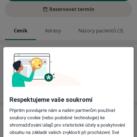
Rezervovat termín
Ceník
Adresy
Názory pacientů (3)
Ceník
Informace o službách a cenách nejsou k dispozici
Tento specialista ještě nepřidával žádné informace o
svých službách.
Respektujeme vaše soukromí
Přijetím povolujete nám a našim partnerům používat
Adresa
soubory cookie (nebo podobné technologie) ke
shromažďování údajů pro statistické účely a poskytování
Odborný lékař interní a diabetologie
obsahu na základě vašich zvyklostí při procházení. Své
Butovická 365,
Studénka
74213