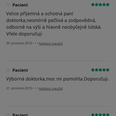
Pacient
Velice příjemná a ochotná paní
doktorka,nesmírně pečlivá a zodpovědná,
odborně na výši a hlavně neobyčejně lidská.
Vřele doporučuji
podle názoru uživatele Pacient
30. prosince 2010
•
•
•
Nahlásit zneužití
Pacient
Výborná doktorka,moc mi pomohla.Doporučuji.
podle názoru uživatele Pacient
21. prosince 2010
•
•
•
Nahlásit zneužití
Pacient