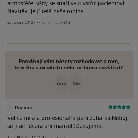
atmosféře, vždy se snaží vyjít vstříc pacientovi.
Navštěvuje jí celá naše rodina.
podle názoru uživatele Váš účet byl odstraněn
23. února 2012
•
•
•
Nahlásit zneužití
Pomáhají vám názory rozhodovat o tom,
kterého specialistu nebo ordinaci navštívit?
Ano
Ne
Pacient
Velice milá a profesionální paní zubařka.Nebojí
se jí ani dcera ani manžel!!Děkujeme.
podle názoru uživatele Pacient
10. srpna 2010
•
•
•
Nahlásit zneužití