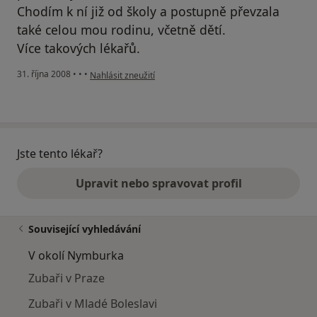
Chodím k ní již od školy a postupně převzala
také celou mou rodinu, včetně dětí.
Více takových lékařů.
podle názoru uživatele Kunová
31. října 2008
•
•
•
Nahlásit zneužití
Jste tento lékař?
Upravit nebo spravovat profil
Související vyhledávání
V okolí Nymburka
Zubaři v Praze
Zubaři v Mladé Boleslavi