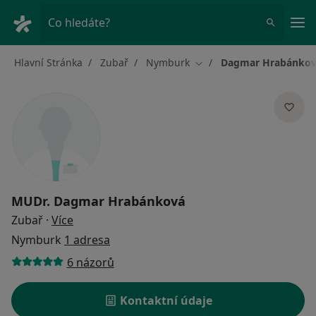
Hla
Co hledáte?
Hlavní Stránka
Zubař
Nymburk
Dagmar Hrabánko
Změna města
MUDr.
Dagmar Hrabánková
o specializacích
Zubař
·
Více
Nymburk
1 adresa
6 názorů
Kontaktní údaje