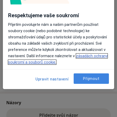
Přiblížit mapu
Respektujeme vaše soukromí
se otevře v nové záložce
Přijetím povolujete nám a našim partnerům používat
Dostupnost
Na této adrese online kalendář není aktivní
soubory cookie (nebo podobné technologie) ke
shromažďování údajů pro statistické účely a poskytování
Co mám v takové situaci udělat?
obsahu na základě vašich zvyklostí při procházení. Své
preference můžete kdykoli zkontrolovat a aktualizovat v
Způsoby platby (soukromé návštěvy)
nastavení. Další informace naleznete v
zásadách ochrany
Na teto adrese lékař přijímá pacienty na pojišťovnu
soukromí a souborů cookie.
Detaily
Přijmout
Upravit nastavení
Více
o adrese
Názory
Přidejte svůj názor