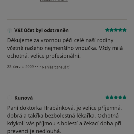
Váš účet byl odstraněn
Děkujeme za vzornou péči celé naší rodiny
včetně našeho nejmenšího vnoučka. Vždy milá
ochotná, velice profesionální.
podle názoru uživatele Váš účet byl odstraněn
22. června 2009
•
•
•
Nahlásit zneužití
Kunová
K
Paní doktorka Hrabánková, je velice příjemná,
dobrá a takřka bezbolestná lékařka. Ochotná
kdykoli vás příjmou s bolestí a čekací doba při
prevenci je nedlouhá.