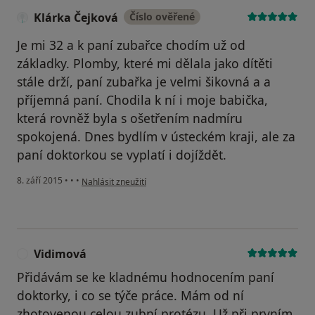
Klárka Čejková
Číslo ověřené
Je mi 32 a k paní zubařce chodím už od
základky. Plomby, které mi dělala jako dítěti
stále drží, paní zubařka je velmi šikovná a a
příjemná paní. Chodila k ní i moje babička,
která rovněž byla s ošetřením nadmíru
spokojená. Dnes bydlím v ústeckém kraji, ale za
paní doktorkou se vyplatí i dojíždět.
podle názoru uživatele Klárka Čejková
8. září 2015
•
•
•
Nahlásit zneužití
Vidimová
V
Přidávám se ke kladnému hodnocením paní
doktorky, i co se týče práce. Mám od ní
zhotovenou celou zubní protézu. Už při prvním