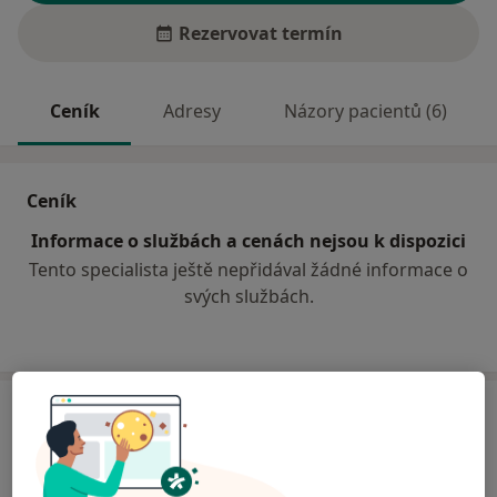
Rezervovat termín
Ceník
Adresy
Názory pacientů (6)
Ceník
Informace o službách a cenách nejsou k dispozici
Tento specialista ještě nepřidával žádné informace o
svých službách.
Adresa
Soukromá zubní ordinace
Okružní 2160,
Nymburk
28802