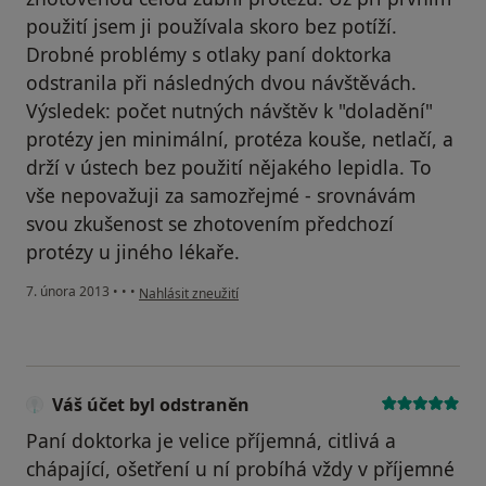
použití jsem ji používala skoro bez potíží.
Drobné problémy s otlaky paní doktorka
odstranila při následných dvou návštěvách.
Výsledek: počet nutných návštěv k "doladění"
protézy jen minimální, protéza kouše, netlačí, a
drží v ústech bez použití nějakého lepidla. To
vše nepovažuji za samozřejmé - srovnávám
svou zkušenost se zhotovením předchozí
protézy u jiného lékaře.
podle názoru uživatele Vidimová
7. února 2013
•
•
•
Nahlásit zneužití
Váš účet byl odstraněn
Paní doktorka je velice příjemná, citlivá a
chápající, ošetření u ní probíhá vždy v příjemné