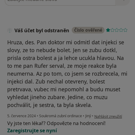
Váš účet byl odstraněn
Číslo ověřené
Hruza, des. Pan doktor mi odmitl dat injekci se
slovy, ze to nebude bolet. Jen se zubu dotkl,
prisla ostra bolest a ja lehce ucukla hlavou. Na
to me pan Rufer serval, ze moje reakce byla
neumerna. Az po tom, co jsem se rozbrecela, mi
injekci dal. Zub nechal otevreny, bolest
pretrvava, vubec mi nepomohl a budu muset
vyhledat jineho zubare. Jedine, co muzu
pochválit, je sestra, ta byla skvela.
podle názoru uživatele V
5. července 2024
•
Soukromá zubní ordinace
•
Jiný
•
Nahlásit zneužití
Vy jste ten lékař? Odpovězte na hodnocení!
Zaregistrujte se nyní