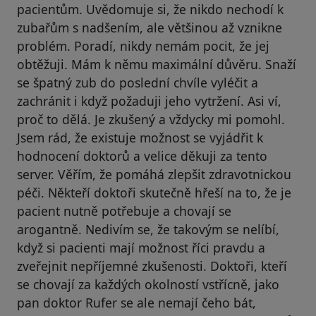
pacientům. Uvědomuje si, že nikdo nechodí k
zubařům s nadšením, ale většinou až vznikne
problém. Poradí, nikdy nemám pocit, že jej
obtěžuji. Mám k němu maximální důvěru. Snaží
se špatný zub do poslední chvíle vyléčit a
zachránit i když požaduji jeho vytržení. Asi ví,
proč to dělá. Je zkušený a vždycky mi pomohl.
Jsem rád, že existuje možnost se vyjádřit k
hodnocení doktorů a velice děkuji za tento
server. Věřím, že pomáhá zlepšit zdravotnickou
péči. Někteří doktoři skutečně hřeší na to, že je
pacient nutně potřebuje a chovají se
arogantně. Nedivím se, že takovým se nelíbí,
když si pacienti mají možnost říci pravdu a
zveřejnit nepříjemné zkušenosti. Doktoři, kteří
se chovají za každých okolností vstřícně, jako
pan doktor Rufer se ale nemají čeho bát,