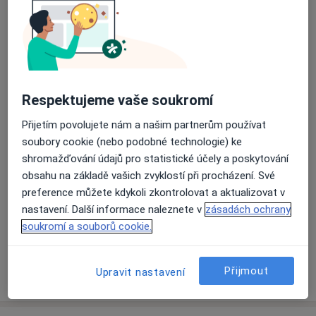
Soukromá zubní ordinace
Okružní 2160,
Nymburk
28802
Přiblížit mapu
Respektujeme vaše soukromí
se otevře v nové záložce
Přijetím povolujete nám a našim partnerům používat
Dostupnost
Na této adrese online kalendář není aktivní
soubory cookie (nebo podobné technologie) ke
Co mám v takové situaci udělat?
shromažďování údajů pro statistické účely a poskytování
obsahu na základě vašich zvyklostí při procházení. Své
preference můžete kdykoli zkontrolovat a aktualizovat v
Způsoby platby (soukromé návštěvy)
nastavení. Další informace naleznete v
zásadách ochrany
Na teto adrese lékař přijímá pacienty na pojišťovnu
soukromí a souborů cookie.
Detaily
Více
Přijmout
Upravit nastavení
o adrese