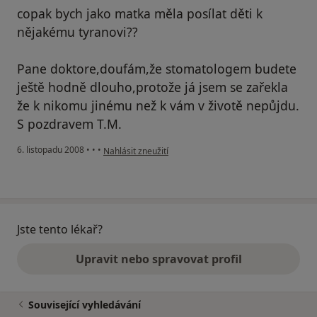
copak bych jako matka měla posílat děti k
nějakému tyranovi??
Pane doktore,doufám,že stomatologem budete
ještě hodně dlouho,protože já jsem se zařekla
že k nikomu jinému než k vám v životě nepůjdu.
S pozdravem T.M.
podle názoru uživatele Pacient
6. listopadu 2008
•
•
•
Nahlásit zneužití
Jste tento lékař?
Upravit nebo spravovat profil
Související vyhledávání