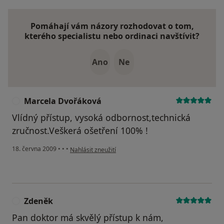
Pomáhají vám názory rozhodovat o tom,
kterého specialistu nebo ordinaci navštívit?
Ano
Ne
Marcela Dvořáková
M
Vlídný přístup, vysoká odbornost,technická
zručnost.Veškerá ošetření 100% !
podle názoru uživatele Marcela Dvořáková
18. června 2009
•
•
•
Nahlásit zneužití
Zdeněk
Z
Pan doktor má skvělý přístup k nám,