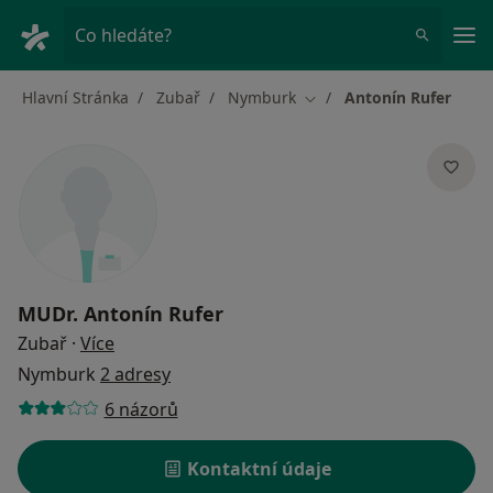
Hla
Co hledáte?
Hlavní Stránka
Zubař
Nymburk
Antonín Rufer
Změna města
MUDr.
Antonín Rufer
o specializacích
Zubař
·
Více
Nymburk
2 adresy
6 názorů
Kontaktní údaje