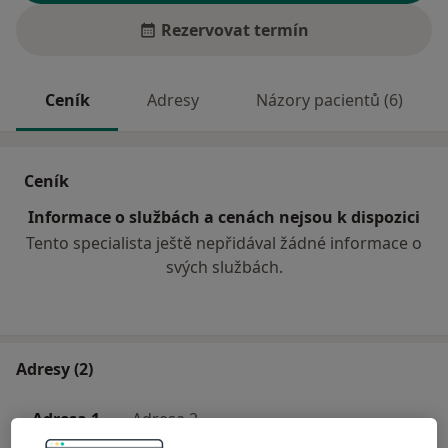
Rezervovat termín
Ceník
Adresy
Názory pacientů (6)
Ceník
Informace o službách a cenách nejsou k dispozici
Tento specialista ještě nepřidával žádné informace o
svých službách.
Adresy (2)
Adresa 1
Adresa 2