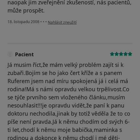
naopak jim zveřejnění zkušeností, nás pacientů,
může prospět.
podle názoru uživatele Zdeněk
18. listopadu 2008
•
•
•
Nahlásit zneužití
Pacient
Já musim říct,že mám velký problém zajít si k
zubaři.Bojím se ho jako čert kříže a s panem
Ruferem jsem nad míru spokojená já i celá má
rodina!Má s námi opravdu velkou trpělivost.Co
se týče prvního sem vloženého článku,musím
nesouhlasit!!!je opravdu vidět,že paní k panu
doktoru nechodila,jinak by totiž věděla že to co
píše není pravda.Já k němu chodím od svých 6-
ti let,chodí k němu moje babička,maminka s
rodinou a dokonce k němu chodí i mé děti-