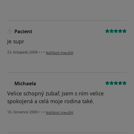
Pacient
Je supr
podle názoru uživatele Pacient
23. listopadu 2009
•
•
•
Nahlásit zneužití
Michaela
M
Velice schopný zubař, jsem s ním velice
spokojená a celá moje rodina také.
podle názoru uživatele Michaela
10. července 2009
•
•
•
Nahlásit zneužití