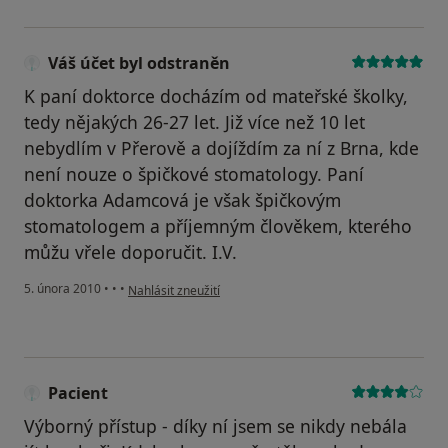
Váš účet byl odstraněn
K paní doktorce docházím od mateřské školky,
tedy nějakých 26-27 let. Již více než 10 let
nebydlím v Přerově a dojíždím za ní z Brna, kde
není nouze o špičkové stomatology. Paní
doktorka Adamcová je však špičkovým
stomatologem a příjemným člověkem, kterého
můžu vřele doporučit. I.V.
podle názoru uživatele Váš účet byl odstraněn
5. února 2010
•
•
•
Nahlásit zneužití
Pacient
Výborný přístup - díky ní jsem se nikdy nebála