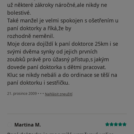
už některé zákroky náročné,ale nikdy ne
bolestivé.
Také manžel je velmi spokojen s ošetřením u
paní doktorky a říká,že by
rozhodně neměnil.
Moje dcera dojíždí k paní doktorce 25km i se
svými dvěma synky od jejich prvních
zoubků právě pro úžasný přístup,s jakým
dovede paní doktorka s dětmi pracovat.
Kluc se nikdy nebáli a do ordinace se těší na
paní doktorku i sestřičku.
podle názoru uživatele Pacient
21. prosince 2009
•
•
•
Nahlásit zneužití
Martina M.
M