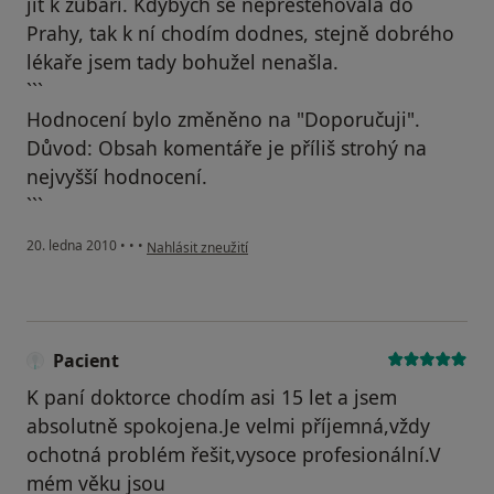
jít k zubaři. Kdybych se nepřestěhovala do
Prahy, tak k ní chodím dodnes, stejně dobrého
lékaře jsem tady bohužel nenašla.
```
Hodnocení bylo změněno na "Doporučuji".
Důvod: Obsah komentáře je příliš strohý na
nejvyšší hodnocení.
```
podle názoru uživatele Pacient
20. ledna 2010
•
•
•
Nahlásit zneužití
Pacient
K paní doktorce chodím asi 15 let a jsem
absolutně spokojena.Je velmi příjemná,vždy
ochotná problém řešit,vysoce profesionální.V
mém věku jsou