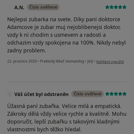
A.N.
Číslo ověřené
A
Nejlepsi zubarka na svete. Diky pani doktorce
Adamcove je zubar muj nejoblibenejsi doktor,
vzdy k ni chodim s usmevem a radosti a
odchazim vzdy spokojena na 100%. Nikdy nebyl
zadny problem.
podle názoru uživatele
22. prosince 2020
•
Praktický lékař stomatolog
•
Jiný
•
Nahlásit zneužití
Váš účet byl odstraněn
Číslo ověřené
Úžasná paní zubařka. Velice milá a empatická.
Zákroky dělá vždy velice rychle a kvalitně. Mohu
doporučit, lepší zubařku s takovými kladnými
vlastnostmi bych těžko hledal.