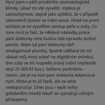
Nyní jsem v péči privátního stomatologické
kliniky. Lékař mi vše vysvětlí, injekce je
samozřejmost, stejně jako ujištění, že v případě
sebemenší bolesti se mám ozvat. Hned na první
schůzce je mi vysvětlen postup péče o zuby. Co
mne mrzí je fakt, že některé následky práce
paní doktorky mne budou stát opravdu slušné
peníze. Mám od paní doktorky obří
amalgámové plomby, špatně udělané (to mi
ukázal můj nový zubař na digitálním snímku),
dva zuby se mi rozpadly (nový zubní implantát
stojí 25 000 Kč kus.). Sečteno podtrženo -
nevím, jak je na tom paní doktorka Adamcová
nyní, třeba je to již lepší, ale za sebe
nedoporučuji. Dnes jsou i lepší volby
(především mladší lékaři se vyznačují citlivým
přístupem).