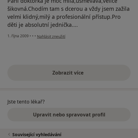
Paní doktorka je moc milá,usměvavá,velice
šikovná.Chodím tam s dcerou a vždy jsem zažila
velmi klidný,milý a profesionální přístup.Pro
děti je absolutní jednička....
podle názoru uživatele Martina M.
1. října 2009
•
•
•
Nahlásit zneužití
Zobrazit více
výše uvedené názory
Jste tento lékař?
Upravit nebo spravovat profil
Související vyhledávání