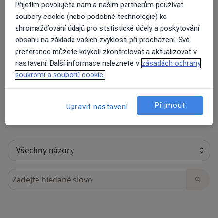
Přijetím povolujete nám a našim partnerům používat
soubory cookie (nebo podobné technologie) ke
shromažďování údajů pro statistické účely a poskytování
20 názorů
obsahu na základě vašich zvyklostí při procházení. Své
preference můžete kdykoli zkontrolovat a aktualizovat v
nastavení. Další informace naleznete v
zásadách ochrany
Recenze pacientů jsou pro nás důležité.
soukromí a souborů cookie.
Specialisté nemají možnost zaplatit za
odstranění nebo změnu recenze pacienta.
Další informace o názorech
Přijmout
Další informace.
Upravit nastavení
Hledejte v názorech