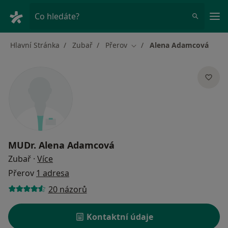
Hla
Co hledáte?
Hlavní Stránka
Zubař
Přerov
Alena Adamcová
Změna města
MUDr.
Alena Adamcová
o specializacích
Zubař
·
Více
Přerov
1 adresa
20 názorů
Kontaktní údaje