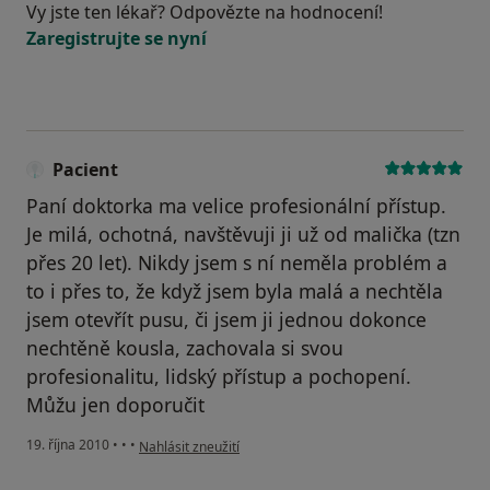
Vy jste ten lékař? Odpovězte na hodnocení!
Zaregistrujte se nyní
Pacient
Paní doktorka ma velice profesionální přístup.
Je milá, ochotná, navštěvuji ji už od malička (tzn
přes 20 let). Nikdy jsem s ní neměla problém a
to i přes to, že když jsem byla malá a nechtěla
jsem otevřít pusu, či jsem ji jednou dokonce
nechtěně kousla, zachovala si svou
profesionalitu, lidský přístup a pochopení.
Můžu jen doporučit
podle názoru uživatele Pacient
19. října 2010
•
•
•
Nahlásit zneužití