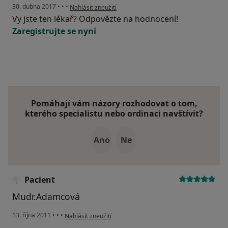
podle názoru uživatele Váš účet byl odstraněn
30. dubna 2017
•
•
•
Nahlásit zneužití
Vy jste ten lékař? Odpovězte na hodnocení!
Zaregistrujte se nyní
Pomáhají vám názory rozhodovat o tom,
kterého specialistu nebo ordinaci navštívit?
Ano
Ne
Pacient
Mudr.Adamcová
podle názoru uživatele Pacient
13. října 2011
•
•
•
Nahlásit zneužití