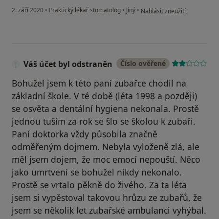
podle názoru uživatele Váš ú
2. září 2020
•
Praktický lékař stomatolog
•
Jiný
•
Nahlásit zneužití
Váš účet byl odstraněn
Číslo ověřené
Bohužel jsem k této paní zubařce chodil na
základní škole. V té době (léta 1998 a později)
se osvěta a dentální hygiena nekonala. Prostě
jednou tuším za rok se šlo se školou k zubaři.
Paní doktorka vždy působila značně
odměřeným dojmem. Nebyla vyloženě zlá, ale
měl jsem dojem, že moc emocí nepouští. Něco
jako umrtvení se bohužel nikdy nekonalo.
Prostě se vrtalo pěkně do živého. Za ta léta
jsem si vypěstoval takovou hrůzu ze zubařů, že
jsem se několik let zubařské ambulanci vyhýbal.