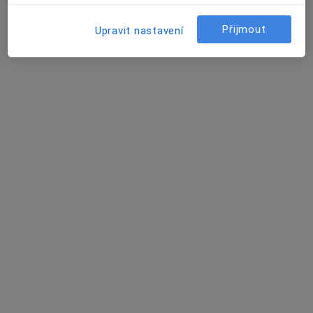
Husova 128/2, Čáslav
•
Mapa
Poliklinika Čáslav
Přijmout
Upravit nastavení
Tento specialista nenabízí online rezervaci termínu na této adrese.
Rezervovat termín
Patricie Prokopová
Praktický lékař
Přelouč
•
Mapa
Ordinace
Tento specialista nenabízí online rezervaci termínu na této adrese.