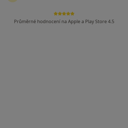
Petr Knížek
Praktický lékař
Průměrné hodnocení na Apple a Play Store 4.5
3 názory
Přelouč
•
Mapa
Ordinace
Tento specialista nenabízí online rezervaci termínu na této adrese.
Rezervovat termín
MUDr. Jaroslav Hejduk