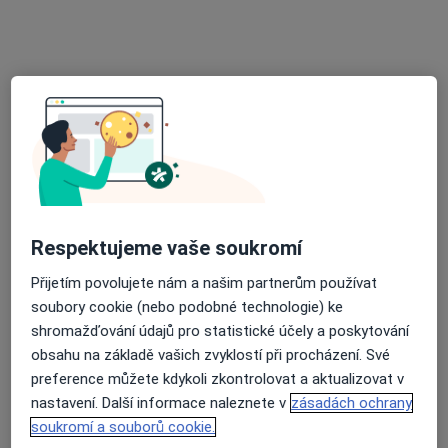
3 názory
Klimenta Čermáka 136, Čáslav
•
Mapa
Ord. lékaře specialisty - akupunktura
Tento specialista nenabízí online rezervaci termínu na této adrese.
Rezervovat termín
Respektujeme vaše soukromí
Přijetím povolujete nám a našim partnerům používat
soubory cookie (nebo podobné technologie) ke
shromažďování údajů pro statistické účely a poskytování
obsahu na základě vašich zvyklostí při procházení. Své
MUDr. Josef Kubelka
preference můžete kdykoli zkontrolovat a aktualizovat v
Praktický lékař
nastavení. Další informace naleznete v
zásadách ochrany
5 názorů
soukromí a souborů cookie.