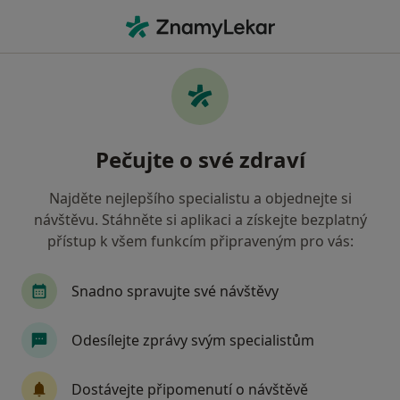
Hla
Praktický Lékař • Vrdy, středočeský
Filtry
Mapa
Praktický lékař Vrdy
Pečujte o své zdraví
Jak řadíme výsledky vyhledávání?
Najděte nejlepšího specialistu a objednejte si
návštěvu. Stáhněte si aplikaci a získejte bezplatný
Jakou pojišťovnu máte?
přístup k všem funkcím připraveným pro vás:
Snadno spravujte své návštěvy
Odesílejte zprávy svým specialistům
Dostávejte připomenutí o návštěvě