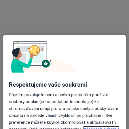
MUDr. Irena Jiráková
Praktický lékař
17 názorů
Mochovská 38/535, Praha
•
Mapa
Praktický lékař pro dospělé
Tento specialista nenabízí online rezervaci termínu na této adrese.
Rezervovat termín
Respektujeme vaše soukromí
Přijetím povolujete nám a našim partnerům používat
soubory cookie (nebo podobné technologie) ke
shromažďování údajů pro statistické účely a poskytování
obsahu na základě vašich zvyklostí při procházení. Své
MUDr. Kateřina Obermannová
preference můžete kdykoli zkontrolovat a aktualizovat v
Praktický lékař