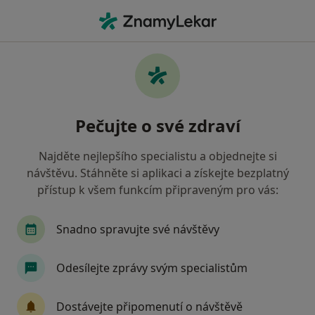
Hla
Praktický Lékař • Praha 15, Praha, hl město Praha
Filtry
Mapa
Praktický lékař, Praha 15, Praha
Pečujte o své zdraví
Jak řadíme výsledky vyhledávání?
Najděte nejlepšího specialistu a objednejte si
návštěvu. Stáhněte si aplikaci a získejte bezplatný
Jakou pojišťovnu máte?
přístup k všem funkcím připraveným pro vás:
Všeobecná zdravotní pojišťovna
Zdravotní poj
Snadno spravujte své návštěvy
Odesílejte zprávy svým specialistům
Dostávejte připomenutí o návštěvě