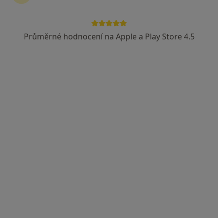
Průměrné hodnocení na Apple a Play Store 4.5
MUDr. Šárka Valášková
Praktický lékař
28 názorů
Palackého 720/5, Praha
•
Mapa
Poliklinika Palackého
Tento specialista nenabízí online rezervaci termínu na této adrese.
Rezervovat termín