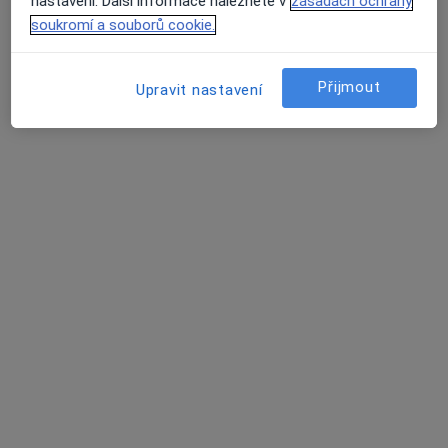
nastavení. Další informace naleznete v
zásadách ochrany
12 názorů
soukromí a souborů cookie.
Saratovská 181/5, Praha
•
Mapa
Praktický lékař pro dospělé
Přijmout
Upravit nastavení
Tento specialista nenabízí online rezervaci termínu na této adrese.
Rezervovat termín
MUDr. Tereza Galečková
Praktický lékař
14 názorů