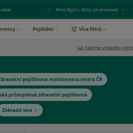
ace, nemoc nebo příjmení
Město nebo region
ermíny
Pojištění
Více filtrů
Jak řadíme výsledky vyhl
Zdravotní pojišťovna ministerstva vnitra ČR
ská průmyslová zdravotní pojišťovna
Zobrazit více