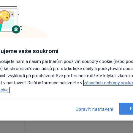
Dnes
Zítra
Po
Út
8 Srpen
9 Srpen
10 Srpen
11 Srpe
Online rezervace termínu není k dispozic
Rezervovat termín
ujeme vaše soukromí
ovolujete nám a našim partnerům používat soubory cookie (nebo po
e) ke shromažďování údajů pro statistické účely a poskytování obs
ich zvyklostí při procházení. Své preference můžete kdykoli zkontro
ká
Dnes
Zítra
Po
Út
t v nastavení. Další informace naleznete v
zásadách ochrany soukr
8 Srpen
9 Srpen
10 Srpen
11 Srpe
okie.
Online rezervace termínu není k dispozic
P
Upravit nastavení
Rezervovat termín