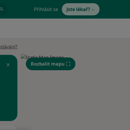
Přihlásit se
Jste lékař?
edávání?
Rozbalit mapu