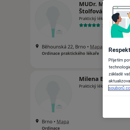
MUDr. Michaela
Štolfová
Praktický lékař
31 názorů
Běhounská 22, Brno
•
Mapa
Respekt
Ordinace praktického lékaře
Přijetím p
technologi
základě vaš
Milena Bartošovs
aktualizova
Praktický lékař, Pediatr
souborů co
Brno
•
Mapa
Ordinace