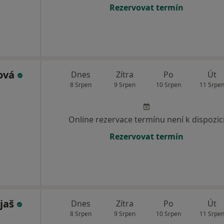
Rezervovat termín
ková
Dnes
Zítra
Po
Út
8 Srpen
9 Srpen
10 Srpen
11 Srpe
Online rezervace termínu není k dispozic
Rezervovat termín
ajaš
Dnes
Zítra
Po
Út
8 Srpen
9 Srpen
10 Srpen
11 Srpe