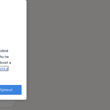
Út
St
Čt
n
11 Srpen
12 Srpen
13 Srpen
dobné
ahu na
lovat a
i
omí a
řijmout