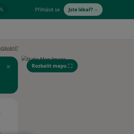
Přihlásit se
Jste lékař?
edávání?
Rozbalit mapu
Út
St
Čt
n
11 Srpen
12 Srpen
13 Srpen
i