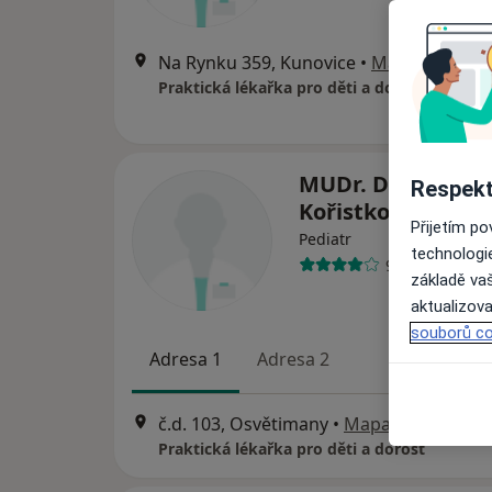
Na Rynku 359, Kunovice
•
Mapa
Praktická lékařka pro děti a dorost
MUDr. Dagmar
Respekt
Kořistková
Přijetím p
Pediatr
technologi
9 názorů
základě vaš
aktualizova
souborů co
Adresa 1
Adresa 2
č.d. 103, Osvětimany
•
Mapa
Praktická lékařka pro děti a dorost