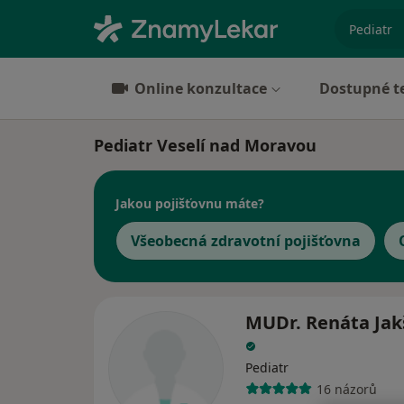
specializ
Online konzultace
Dostupné t
Pediatr Veselí nad Moravou
Jakou pojišťovnu máte?
Všeobecná zdravotní pojišťovna
MUDr. Renáta Jak
Pediatr
16 názorů