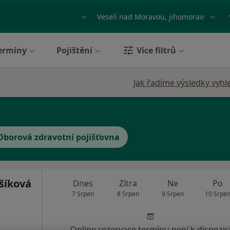
ace, nemoc nebo příjmení
Město nebo region
ermíny
Pojištění
Více filtrů
Jak řadíme výsledky vyhl
Oborová zdravotní pojišťovna
šíková
Dnes
Zítra
Ne
Po
7 Srpen
8 Srpen
9 Srpen
10 Srpe
Online rezervace termínu není k dispozic