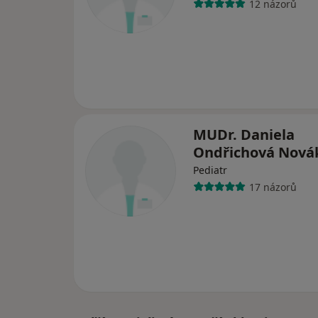
12 názorů
MUDr. Daniela
Ondřichová Nov
Pediatr
17 názorů