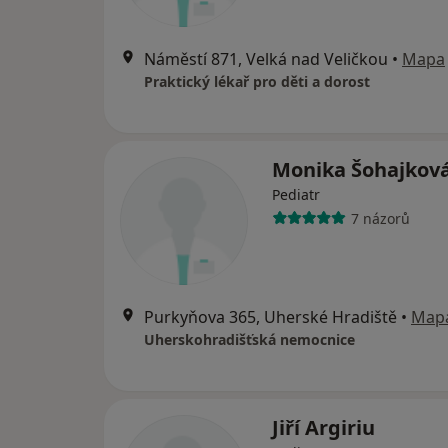
Náměstí 871, Velká nad Veličkou
•
Mapa
Praktický lékař pro děti a dorost
Monika Šohajkov
Pediatr
7 názorů
Purkyňova 365, Uherské Hradiště
•
Map
Uherskohradišťská nemocnice
Jiří Argiriu