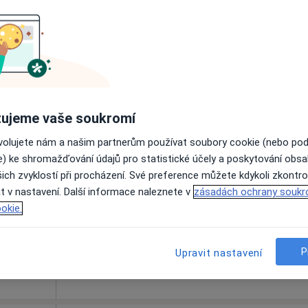
Rezervovat termín
Dnes
Zítra
Ne
Po
ujeme vaše soukromí
7 Srpen
8 Srpen
9 Srpen
10 Srpe
ovolujete nám a našim partnerům používat soubory cookie (nebo po
e) ke shromažďování údajů pro statistické účely a poskytování obs
ich zvyklostí při procházení. Své preference můžete kdykoli zkontro
Online rezervace termínu není k dispozic
t v nastavení. Další informace naleznete v
zásadách ochrany soukr
Rezervovat termín
okie.
P
Upravit nastavení