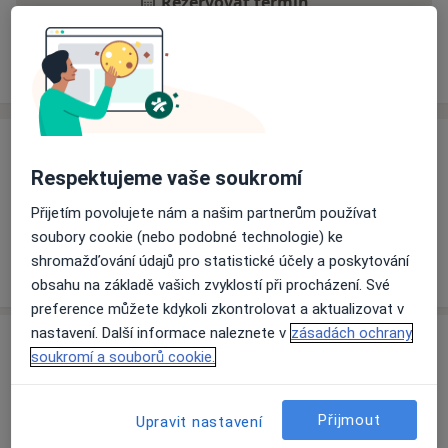
Rezervovat termín
Ceník
Adresy
Názory pacientů
Ceník
Respektujeme vaše soukromí
Informace o službách a cenách nejsou k dispozici
Přijetím povolujete nám a našim partnerům používat
Tento specialista ještě nepřidával žádné informace o
soubory cookie (nebo podobné technologie) ke
svých službách.
shromažďování údajů pro statistické účely a poskytování
obsahu na základě vašich zvyklostí při procházení. Své
preference můžete kdykoli zkontrolovat a aktualizovat v
nastavení. Další informace naleznete v
zásadách ochrany
Adresa
soukromí a souborů cookie.
Ordinace
Uherské Hradiště
Přijmout
Upravit nastavení