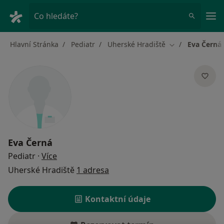
Hla
Co hledáte?
Hlavní Stránka
Pediatr
Uherské Hradiště
Eva Černá
Změna města
Eva Černá
o specializacích
Pediatr
·
Více
Uherské Hradiště
1 adresa
Kontaktní údaje