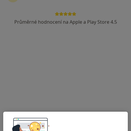
Martin Holek
Otorinolaryngolog
Průměrné hodnocení na Apple a Play Store 4.5
11 názorů
Zahradní 580, Bystřice nad Pernštejnem
•
Mapa
Poliklinika Města Bystřice n.P. s.r.o.
Tento specialista nenabízí online rezervaci termínu na této adrese.
Rezervovat termín
MUDr. Alena Ondrová