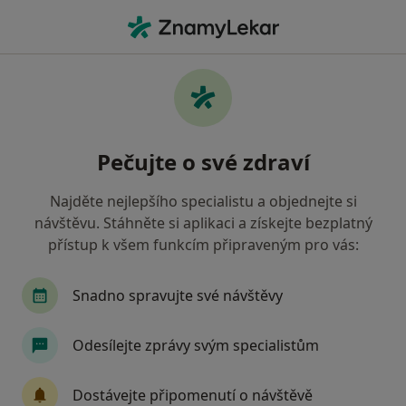
Hla
Otorinolaryngolog • Nové Město na Moravě, vysočina
Filtry
Mapa
Otorinolaryngolog Nové Město na Moravě
Pečujte o své zdraví
Jak řadíme výsledky vyhledávání?
Najděte nejlepšího specialistu a objednejte si
návštěvu. Stáhněte si aplikaci a získejte bezplatný
Jakou pojišťovnu máte?
přístup k všem funkcím připraveným pro vás:
Snadno spravujte své návštěvy
Odesílejte zprávy svým specialistům
Dostávejte připomenutí o návštěvě