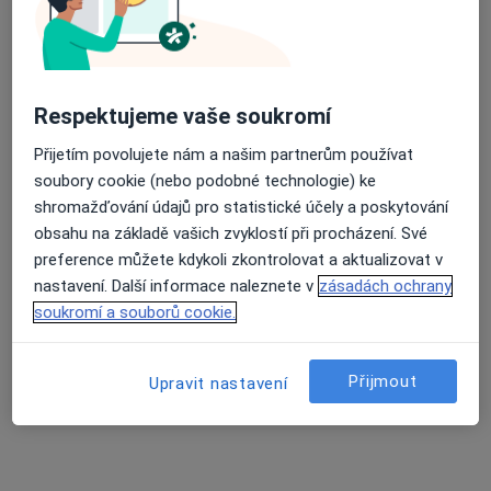
Otorinolaryngolog
Žďárská 610, Nové Město na Moravě
•
Mapa
Nemocnice Nové město na Moravě
Tento specialista nenabízí online rezervaci termínu na této adrese.
Respektujeme vaše soukromí
Přijetím povolujete nám a našim partnerům používat
Rezervovat termín
soubory cookie (nebo podobné technologie) ke
shromažďování údajů pro statistické účely a poskytování
obsahu na základě vašich zvyklostí při procházení. Své
preference můžete kdykoli zkontrolovat a aktualizovat v
nastavení. Další informace naleznete v
zásadách ochrany
soukromí a souborů cookie.
Přijmout
Upravit nastavení
Ivan Kratochvíl
Otorinolaryngolog, Internista
Žďár nad Sázavou
•
Mapa