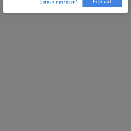
Přijmout
Upravit nastavení
Mgr. Jaroslava Kodýtková
·
Více
Dětský psycholog, Psycholog
47 názorů
U Sila 1201, Liberec
•
Mapa
Ordinace
Rodinná psychoterapie
Cena nebyla přidána
Tento specialista nenabízí online rezervaci termínu na této adrese.
Rezervovat termín