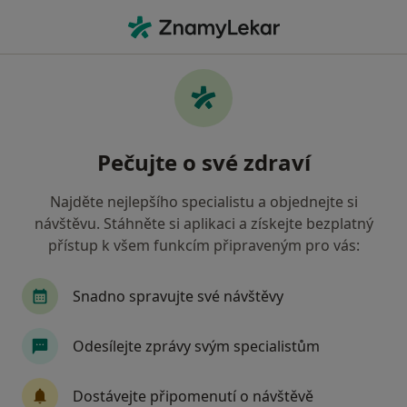
Hla
Rodinná Psychoterapie • Liberec, liberecký
Filtry
• 1
Mapa
Rodinná psychoterapie Liberec
Pečujte o své zdraví
Jak řadíme výsledky vyhledávání?
Najděte nejlepšího specialistu a objednejte si
návštěvu. Stáhněte si aplikaci a získejte bezplatný
Jakého specialistu hledáte?
přístup k všem funkcím připraveným pro vás:
Psycholog
Psychoterapeut
Dětský psycho
Snadno spravujte své návštěvy
Odesílejte zprávy svým specialistům
Dostávejte připomenutí o návštěvě