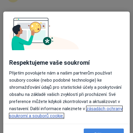
Průměrné hodnocení na Apple a Play Store 4.5
Mgr. Vendula Kolářová
·
Více
Psycholog, Psychoterapeut
6 názorů
Klášterní 117/2, Liberec
•
Mapa
Psychologická ordinace
Respektujeme vaše soukromí
Rodinná psychoterapie
800 Kč
Přijetím povolujete nám a našim partnerům používat
Tento specialista nenabízí online rezervaci termínu na této adrese.
soubory cookie (nebo podobné technologie) ke
Rezervovat termín
shromažďování údajů pro statistické účely a poskytování
obsahu na základě vašich zvyklostí při procházení. Své
preference můžete kdykoli zkontrolovat a aktualizovat v
nastavení. Další informace naleznete v
zásadách ochrany
soukromí a souborů cookie.