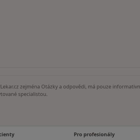
ní lékaři
ekar.cz zejména Otázky a odpovědi, má pouze informativní
ované specialistou.
cienty
Pro profesionály