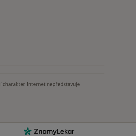
 charakter. Internet nepředstavuje
Kontakt
ZnamyLekar - Hlavní stránka