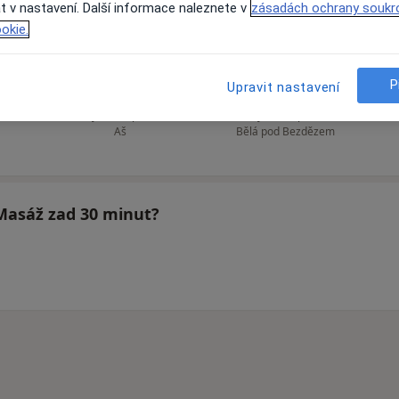
t v nastavení. Další informace naleznete v
zásadách ochrany soukr
okie.
cová
Dagmar Klímová
Hana Dufková
P
Upravit nastavení
Fyzioterapeut
Fyzioterapeut
Aš
Bělá pod Bezdězem
 Masáž zad 30 minut?