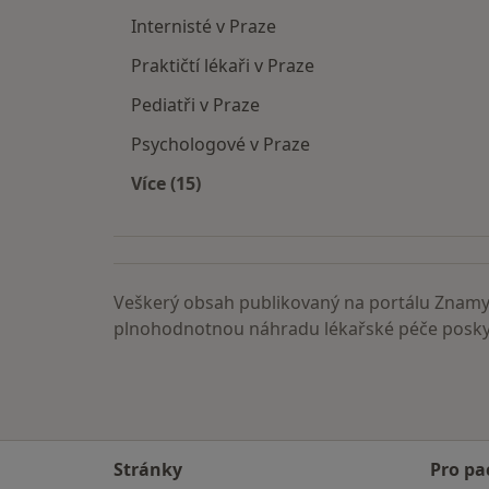
Internisté v Praze
Praktičtí lékaři v Praze
Pediatři v Praze
Psychologové v Praze
Více (15)
Více v kategorii: Nejčastěji vyhledáva
Veškerý obsah publikovaný na portálu ZnamyL
plnohodnotnou náhradu lékařské péče poskyt
Stránky
Pro pa