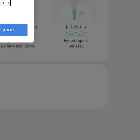
omí a
Věra Svobodová
Jiří Zvára
řijmout
Fyzioterapeut
Fyzioterapeut
Benátky nad Jizerou
Benešov