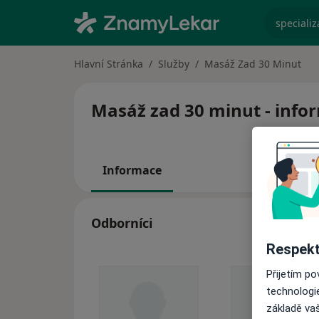
specializ
Hlavní Stránka
Služby
Masáž Zad 30 Minut
Masáž zad 30 minut - infor
Informace
Odborníci
Respekt
Přijetím p
technologi
základě vaš