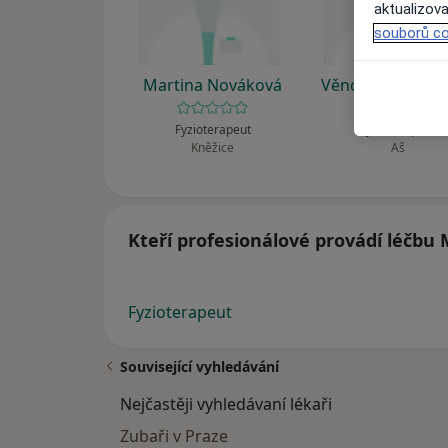
aktualizova
souborů co
Martina Nováková
Věnceslava Plav
Fyzioterapeut
Fyzioterapeut
Kněžice
Aš
Kteří profesionálové provádí léčbu
Fyzioterapeut
Související vyhledávání
Nejčastěji vyhledávaní lékaři
Zubaři v Praze