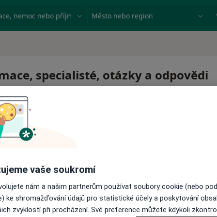
ace, nemoc nebo příjmení
Město nebo region
mace, specialisté, otázky a odpovědi
ujeme vaše soukromí
ovolujete nám a našim partnerům používat soubory cookie (nebo po
e) ke shromažďování údajů pro statistické účely a poskytování obs
ich zvyklostí při procházení. Své preference můžete kdykoli zkontro