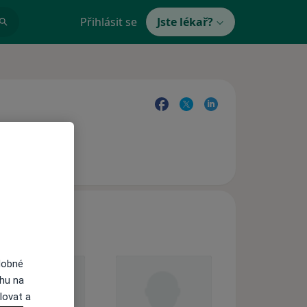
Přihlásit se
Jste lékař?
dobné
ahu na
lovat a