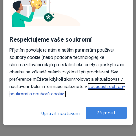
Martina Nováková
Fyzioterapeut
Průměrné hodnocení na Apple a Play Store 4.5
Kněžice
Respektujeme vaše soukromí
Věnceslava Plavcová
Přijetím povolujete nám a našim partnerům používat
Fyzioterapeut
soubory cookie (nebo podobné technologie) ke
Aš
shromažďování údajů pro statistické účely a poskytování
obsahu na základě vašich zvyklostí při procházení. Své
preference můžete kdykoli zkontrolovat a aktualizovat v
Dagmar Klímová
nastavení. Další informace naleznete v
zásadách ochrany
soukromí a souborů cookie.
Fyzioterapeut
Aš
Přijmout
Upravit nastavení
Hana Dufková
Fyzioterapeut