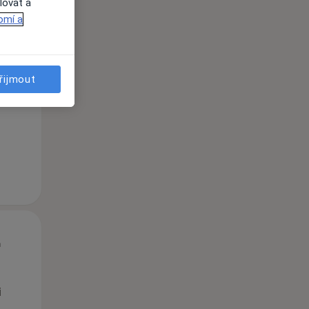
lovat a
omí a
Út
St
Čt
n
11 Srpen
12 Srpen
13 Srpen
řijmout
i
Út
St
Čt
n
11 Srpen
12 Srpen
13 Srpen
i