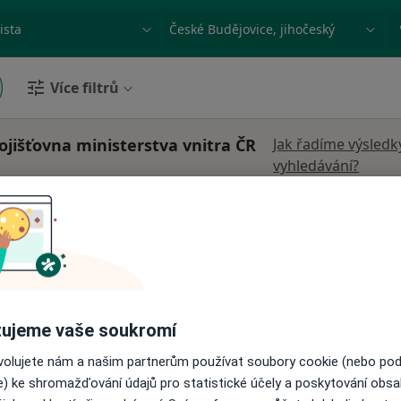
ace, nemoc nebo příjmení
Město nebo region
Více filtrů
ojišťovna ministerstva vnitra ČR
Jak řadíme výsledk
vyhledávání?
ernát
Dnes
Zítra
Ne
Po
7 Srpen
8 Srpen
9 Srpen
10 Srpe
Online rezervace termínu není k dispozic
Rezervovat termín
ujeme vaše soukromí
apa
ovolujete nám a našim partnerům používat soubory cookie (nebo po
e) ke shromažďování údajů pro statistické účely a poskytování obs