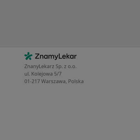
Kontakt
ZnamyLekar - Hlavní stránka
ZnanyLekarz Sp. z o.o.
ul. Kolejowa 5/7
01-217 Warszawa, Polska