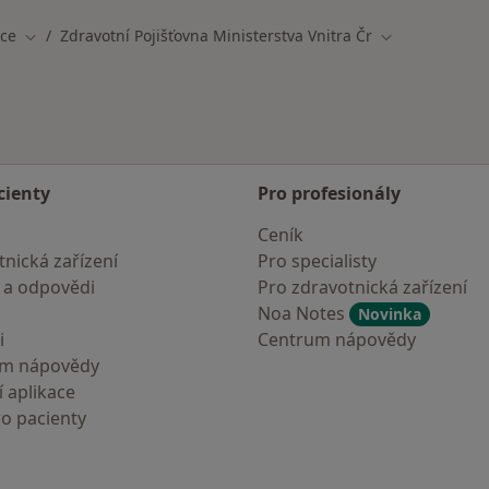
ice
Zdravotní Pojišťovna Ministerstva Vnitra Čr
Změna města
Změna města
cienty
Pro profesionály
Ceník
nická zařízení
Pro specialisty
 a odpovědi
Pro zdravotnická zařízení
Noa Notes
Novinka
i
Centrum nápovědy
um nápovědy
 aplikace
ro pacienty