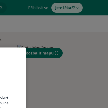
Přihlásit se
Jste lékař?
y
Rozbalit mapu
Út
St
Čt
n
11 Srpen
12 Srpen
13 Srpen
i
dobné
ahu na