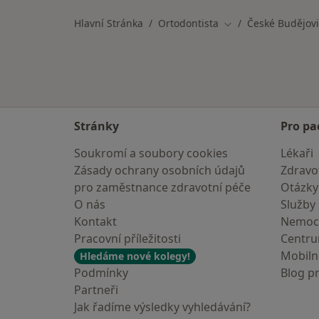
Hlavní Stránka
Ortodontista
České Budějov
Změna města
Stránky
Pro pa
Soukromí a soubory cookies
Lékaři
Zásady ochrany osobních údajů
Zdravot
pro zaměstnance zdravotní péče
Otázky
O nás
Služby
Kontakt
Nemoc
Pracovní příležitosti
Centr
Mobilní
Hledáme nové kolegy!
Podmínky
Blog p
Partneři
Jak řadíme výsledky vyhledávání?