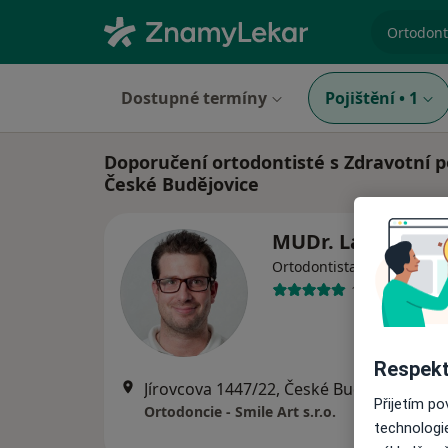
specializ
Dostupné termíny
Pojištění
•
1
Doporučení ortodontisté s Zdravotní p
České Budějovice
MUDr. Ladislav B
·
Více
Ortodontista
1 názor
Respekt
Jírovcova 1447/22, České Budějovice
•
M
Přijetím p
Ortodoncie - Smile Art s.r.o.
technologi