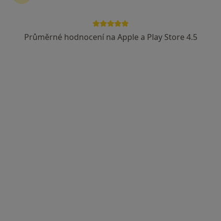
Průměrné hodnocení na Apple a Play Store 4.5
Mgr. Eliška Hošková
Terapeut
5 názorů
Adresa
Online
Josefská 15, Brno
•
Mapa
Eliška Hošková
Individuální psychoterapie
1 000 Kč
Tento specialista nenabízí online rezervaci termínu na této adrese.
Rezervovat termín