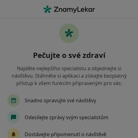
Hla
Zhoršená Koncentrace • Troubsko, jihomoravský
Filtry
• 1
Mapa
Zhoršená koncentrace Troubsko
Pečujte o své zdraví
Jak řadíme výsledky vyhledávání?
Najděte nejlepšího specialistu a objednejte si
návštěvu. Stáhněte si aplikaci a získejte bezplatný
Jakého specialistu hledáte?
přístup k všem funkcím připraveným pro vás:
Psycholog
Psychoterapeut
Snadno spravujte své návštěvy
Odesílejte zprávy svým specialistům
Dostávejte připomenutí o návštěvě