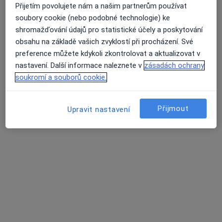
Přijetím povolujete nám a našim partnerům používat
soubory cookie (nebo podobné technologie) ke
shromažďování údajů pro statistické účely a poskytování
obsahu na základě vašich zvyklostí při procházení. Své
preference můžete kdykoli zkontrolovat a aktualizovat v
nastavení. Další informace naleznete v
zásadách ochrany
soukromí a souborů cookie.
Mgr. Lucie Polcarová
·
Více
Psycholog, Terapeut
Přijmout
Upravit nastavení
Adresa
Online
Metodějova 6, Brno
•
Mapa
HEL.P. Lucie Polcarová
Psychologické konzultace
950 Kč
Tento specialista nenabízí online rezervaci termínu na této adrese.
Rezervovat termín