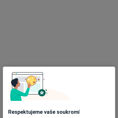
Mgr. Jana Kotoučková, DiS.
·
Více
Psycholog, Psychoterapeut, Kouč
Adresa
Online
Rooseveltova 6, Brno
•
Mapa
Soukromá ordinace
Individuální psychoterapie
1 000 Kč
Tento specialista nenabízí online rezervaci termínu na této adrese.
Rezervovat termín
Respektujeme vaše soukromí