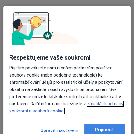
12 názorů
Edisonova 1185, Chomutov
•
Mapa
Ord. lékaře specialisty - interna
Tento specialista nenabízí online rezervaci termínu na této adrese.
Rezervovat termín
Respektujeme vaše soukromí
Přijetím povolujete nám a našim partnerům používat
soubory cookie (nebo podobné technologie) ke
shromažďování údajů pro statistické účely a poskytování
obsahu na základě vašich zvyklostí při procházení. Své
preference můžete kdykoli zkontrolovat a aktualizovat v
nastavení. Další informace naleznete v
zásadách ochrany
soukromí a souborů cookie.
Josef Beneš
Internista, Praktický lékař
17 názorů
Přijmout
Upravit nastavení