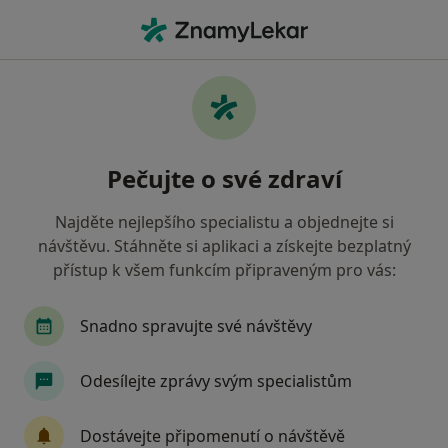
Hla
Internista • Žatec, ústecký
Filtry
• 1
Mapa
Doporučení internisté s Oborová zdravotní
Pečujte o své zdraví
pojišťovna Žatec
Jak řadíme výsledky vyhledávání?
Najděte nejlepšího specialistu a objednejte si
návštěvu. Stáhněte si aplikaci a získejte bezplatný
přístup k všem funkcím připraveným pro vás:
Snadno spravujte své návštěvy
Odesílejte zprávy svým specialistům
MUDr. Ivana Kadlecová
Dostávejte připomenutí o návštěvě
Internista, Praktický lékař