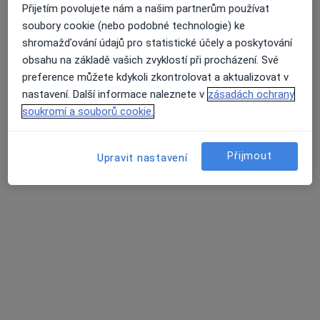
Přijetím povolujete nám a našim partnerům používat
Edisonova 1185, Chomutov
•
Mapa
soubory cookie (nebo podobné technologie) ke
Ord. lékaře specialisty - interna
shromažďování údajů pro statistické účely a poskytování
Tento specialista nenabízí online rezervaci termínu na této adrese.
obsahu na základě vašich zvyklostí při procházení. Své
preference můžete kdykoli zkontrolovat a aktualizovat v
Rezervovat termín
nastavení. Další informace naleznete v
zásadách ochrany
soukromí a souborů cookie.
Přijmout
Upravit nastavení
Růžena Mottlová
Internista, Praktický lékař
Měcholupy u Žatce
•
Mapa
Ordinace