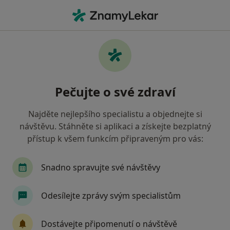
Hla
Internista • Žatec, ústecký
Filtry
• 1
Mapa
Doporučení internisté s Zdravotní
Pečujte o své zdraví
pojišťovna ministerstva vnitra ČR Žatec
Jak řadíme výsledky vyhledávání?
Najděte nejlepšího specialistu a objednejte si
návštěvu. Stáhněte si aplikaci a získejte bezplatný
přístup k všem funkcím připraveným pro vás:
Snadno spravujte své návštěvy
Odesílejte zprávy svým specialistům
MUDr. Ivana Kadlecová
Dostávejte připomenutí o návštěvě
Internista, Praktický lékař