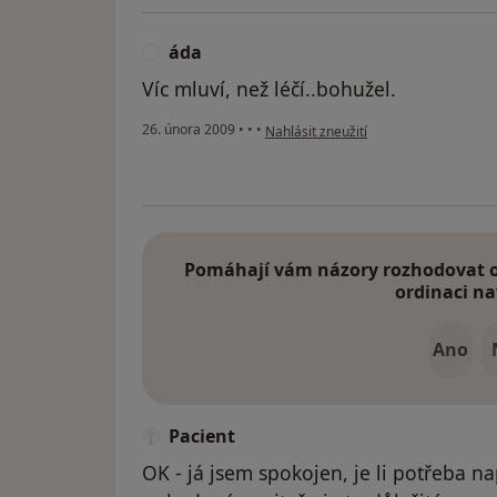
áda
Á
Víc mluví, než léčí..bohužel.
podle názoru uživatele áda
26. února 2009
•
•
•
Nahlásit zneužití
Pomáhají vám názory rozhodovat o 
ordinaci na
Ano
Pacient
OK - já jsem spokojen, je li potřeba 