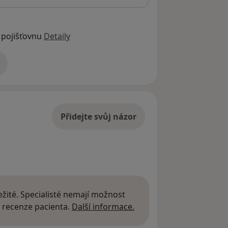
 pojišťovnu
Detaily
adrese
Přidejte svůj názor
žité. Specialisté nemají možnost
Další informace o názor
 recenze pacienta.
Další informace.