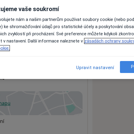
ujeme vaše soukromí
ovolujete nám a našim partnerům používat soubory cookie (nebo po
ách nejsou k dispozici
e) ke shromažďování údajů pro statistické účely a poskytování obs
ádné informace o svých službách.
ich zvyklostí při procházení. Své preference můžete kdykoli zkontro
t v nastavení. Další informace naleznete v
zásadách ochrany soukr
okie.
P
Upravit nastavení
lé
 mapu
 otevře v nové záložce
ní