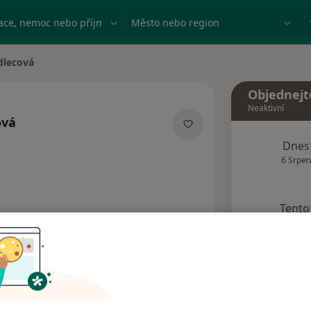
ace, nemoc nebo příjmení
Město nebo region
dlecová
Objednejt
Neaktivní
ová
izacích
Dnes
6 Srpen
Tento 
Rezervovat termín
Názory pacientů (4)