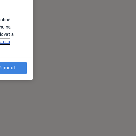
dobné
ahu na
lovat a
omí a
řijmout