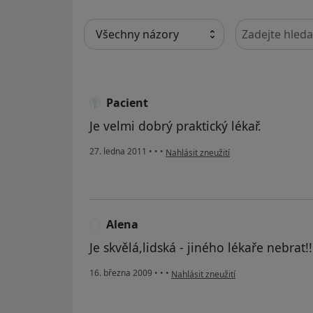
Hledejte v ná
Pacient
Je velmi dobrý praktický lékař.
podle názoru uživatele Pacient
27. ledna 2011
•
•
•
Nahlásit zneužití
Alena
A
Je skvělá,lidská - jiného lékaře nebrat!!!
podle názoru uživatele Alena
16. března 2009
•
•
•
Nahlásit zneužití