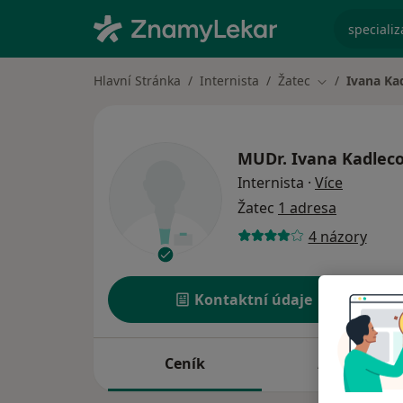
specializ
Hlavní Stránka
Internista
Žatec
Ivana Ka
Změna města
MUDr.
Ivana Kadlec
o special
Internista
·
Více
Žatec
1 adresa
4 názory
Kontaktní údaje
Ceník
Adresy