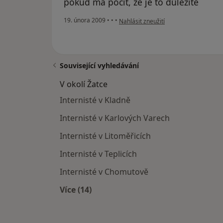
pokud má pocit, že je to důležité
podle názoru uživatele Pacient
19. února 2009
•
•
•
Nahlásit zneužití
Související vyhledávání
V okolí Žatce
Internisté v Kladně
Internisté v Karlových Varech
Internisté v Litoměřicích
Internisté v Teplicích
Internisté v Chomutově
Více (14)
Více v kategorii: V okolí Žatce