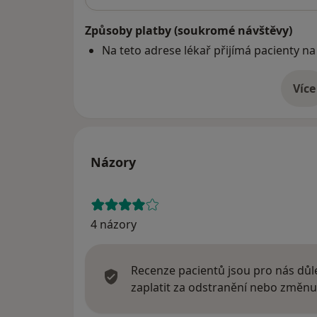
Způsoby platby (soukromé návštěvy)
Na teto adrese lékař přijímá pacienty na
Více
o 
Názory
4 názory
Recenze pacientů jsou pro nás důle
zaplatit za odstranění nebo změnu