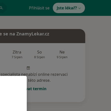
Přihlásit se
Jste lékař?
e se na ZnamyLekar.cz
Zítra
So
Ne
Po
Út
7 Srpen
8 Srpen
9 Srpen
10 Srpen
11 Srp
specialista nenabízí online rezervaci
termínu na této adrese.
Rezervovat termín