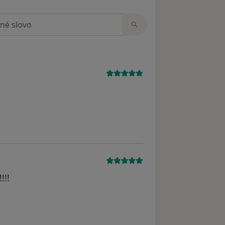
zorech
!!!