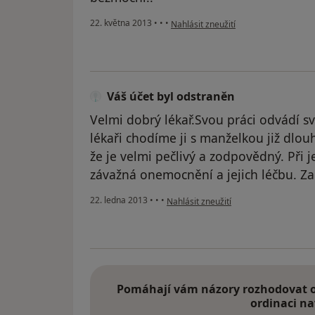
podle názoru uživatele Váš účet byl 
22. května 2013
•
•
•
Nahlásit zneužití
Váš účet byl odstraněn
Velmi dobrý lékař.Svou práci odvádí s
lékaři chodíme ji s manželkou již dlou
že je velmi pečlivý a zodpovědný. Při je
závažná onemocnění a jejich léčbu. Z
podle názoru uživatele Váš účet byl o
22. ledna 2013
•
•
•
Nahlásit zneužití
Pomáhají vám názory rozhodovat o 
ordinaci na