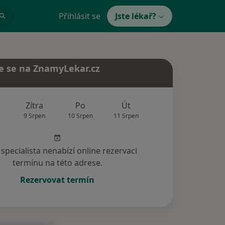
Přihlásit se
Jste lékař?
e se na ZnamyLekar.cz
Zítra
Po
Út
St
Čt
9 Srpen
10 Srpen
11 Srpen
12 Srpen
13 Srp
specialista nenabízí online rezervaci
termínu na této adrese.
Rezervovat termín