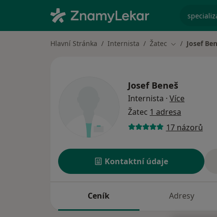
specializ
Hlavní Stránka
Internista
Žatec
Josef Be
Změna města
Josef Beneš
o special
Internista
·
Více
Žatec
1 adresa
17 názorů
Kontaktní údaje
Ceník
Adresy