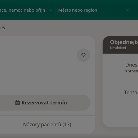
ace, nemoc nebo příjmení
Město nebo region
neš
Objednejt
Neaktivní
izacích
Dnes
8 Srpen
Tento 
Rezervovat termín
Názory pacientů (17)