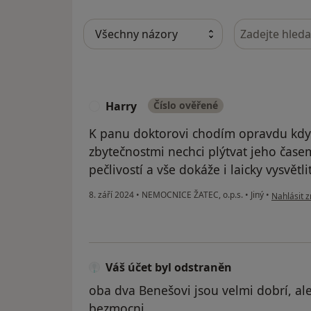
Hledejte v ná
Harry
Číslo ověřené
H
K panu doktorovi chodím opravdu když
zbytečnostmi nechci plýtvat jeho časem
pečlivostí a vše dokáže i laicky vysvětlit
podle názo
8. září 2024
•
NEMOCNICE ŽATEC, o.p.s.
•
Jiný
•
Nahlásit z
Váš účet byl odstraněn
oba dva Benešovi jsou velmi dobrí, ale
bezmocni..