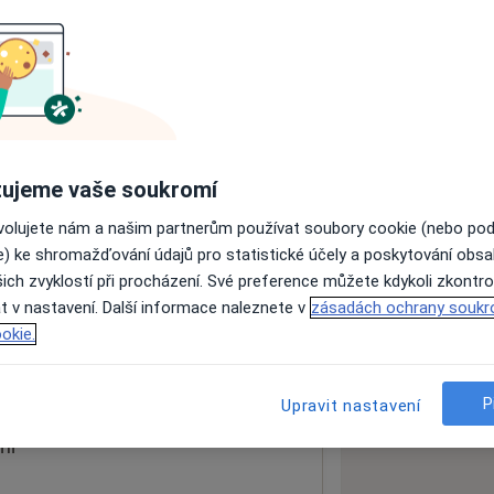
ách nejsou k dispozici
ádné informace o svých službách.
ujeme vaše soukromí
ovolujete nám a našim partnerům používat soubory cookie (nebo po
e) ke shromažďování údajů pro statistické účely a poskytování obs
ich zvyklostí při procházení. Své preference můžete kdykoli zkontro
t v nastavení. Další informace naleznete v
zásadách ochrany soukr
okie.
 mapu
 otevře v nové záložce
P
Upravit nastavení
ní