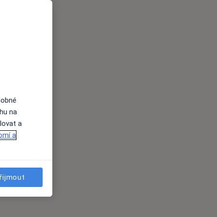
dobné
ahu na
lovat a
omí a
řijmout