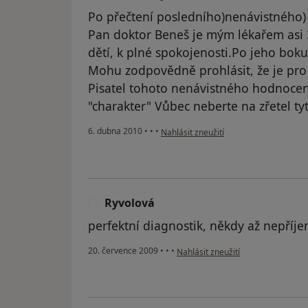
Po přečtení posledního)nenávistného)
Pan doktor Beneš je mým lékařem asi 3
dětí, k plné spokojenosti.Po jeho boku
Mohu zodpovědně prohlásit, že je pro 
Pisatel tohoto nenávistného hodnocen
"charakter" Vůbec neberte na zřetel ty
podle názoru uživatele Váš účet byl o
6. dubna 2010
•
•
•
Nahlásit zneužití
Ryvolová
R
perfektní diagnostik, někdy až nepříje
podle názoru uživatele Ryvolová
20. července 2009
•
•
•
Nahlásit zneužití