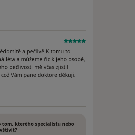
odstraněn
vědomitě a pečlivě.K tomu to
há léta a můžeme říc k jeho osobě,
ho pečlivosti mě včas zjistil
a což Vám pane doktore děkuji.
dstraněn
tom, kterého specialistu nebo
vštívit?