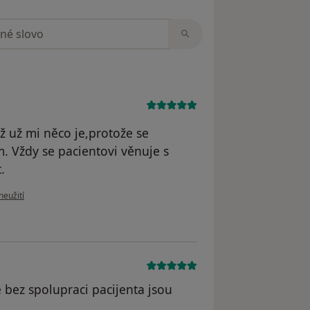
zorech
 už mi něco je,protože se
. Vždy se pacientovi věnuje s
.
ru uživatele Harry
neužití
 bez spolupraci pacijenta jsou