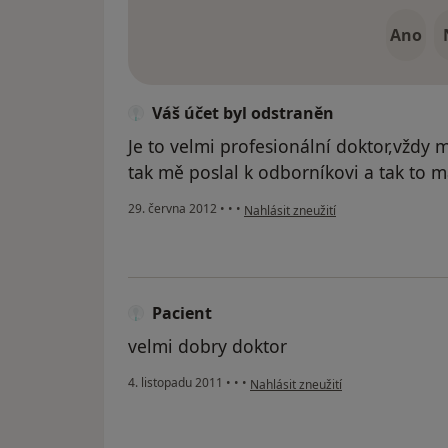
Ano
Váš účet byl odstraněn
Je to velmi profesionální doktor,vždy 
tak mě poslal k odborníkovi a tak to m
podle názoru uživatele Váš účet byl 
29. června 2012
•
•
•
Nahlásit zneužití
Pacient
velmi dobry doktor
podle názoru uživatele Pacient
4. listopadu 2011
•
•
•
Nahlásit zneužití