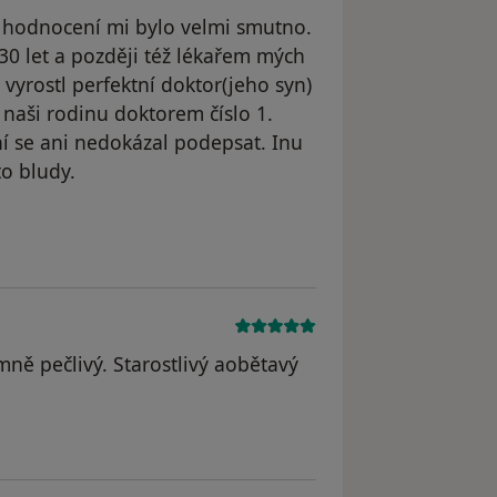
 hodnocení mi bylo velmi smutno.
0 let a později též lékařem mých
 vyrostl perfektní doktor(jeho syn)
naši rodinu doktorem číslo 1.
í se ani nedokázal podepsat. Inu
to bludy.
dstraněn
mně pečlivý. Starostlivý aobětavý