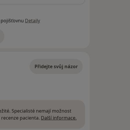
 pojišťovnu
Detaily
adrese
Přidejte svůj názor
žité. Specialisté nemají možnost
Další informace o názor
 recenze pacienta.
Další informace.