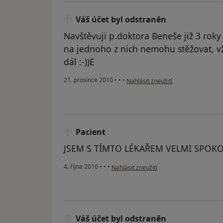
Váš účet byl odstraněn
Navštěvuji p.doktora Beneše již 3 roky 
na jednoho z nich nemohu stěžovat, vž
dál :-))E
podle názoru uživatele Váš účet by
21. prosince 2010
•
•
•
Nahlásit zneužití
Pacient
JSEM S TÍMTO LÉKAŘEM VELMI SPOKO
podle názoru uživatele Pacient
4. října 2010
•
•
•
Nahlásit zneužití
Váš účet byl odstraněn