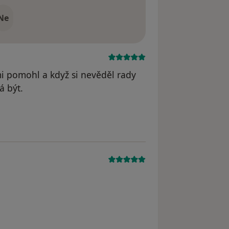
Ne
mi pomohl a když si nevěděl rady
á být.
odstraněn