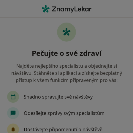
Hla
Internista • Vizovice, zlínský
Filtry
Mapa
Internista Vizovice
Pečujte o své zdraví
Jak řadíme výsledky vyhledávání?
Najděte nejlepšího specialistu a objednejte si
návštěvu. Stáhněte si aplikaci a získejte bezplatný
Jakou pojišťovnu máte?
přístup k všem funkcím připraveným pro vás:
Snadno spravujte své návštěvy
Odesílejte zprávy svým specialistům
Dostávejte připomenutí o návštěvě