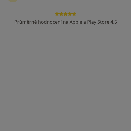
Eduard Chuley
Internista
Průměrné hodnocení na Apple a Play Store 4.5
Luhačovice
•
Mapa
Ordinace
Tento specialista nenabízí online rezervaci termínu na této adrese.
Rezervovat termín
Danuše Trnovcová
Internista, Fyzioterapeut