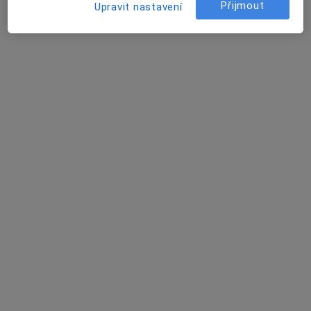
Přijmout
Upravit nastavení
Jana Baráková
Internista
Vizovice
•
Mapa
Ordinace
Tento specialista nenabízí online rezervaci termínu na této adrese.
Rezervovat termín