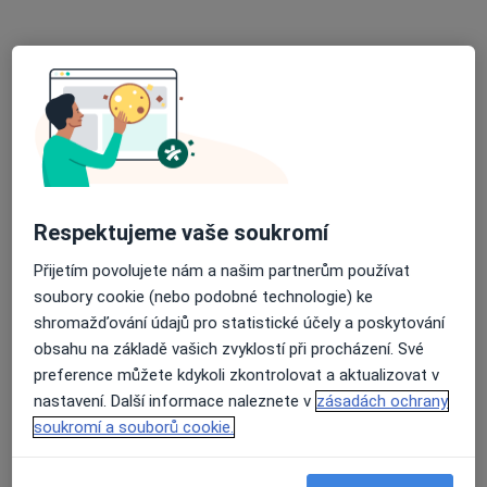
Tento specialista nenabízí online rezervaci termínu na této adrese.
Rezervovat termín
Respektujeme vaše soukromí
Přijetím povolujete nám a našim partnerům používat
soubory cookie (nebo podobné technologie) ke
Iveta Píšťková
shromažďování údajů pro statistické účely a poskytování
Internista, Diabetolog
obsahu na základě vašich zvyklostí při procházení. Své
preference můžete kdykoli zkontrolovat a aktualizovat v
Luhačovice
•
Mapa
nastavení. Další informace naleznete v
zásadách ochrany
Ordinace
soukromí a souborů cookie.
Tento specialista nenabízí online rezervaci termínu na této adrese.
Rezervovat termín