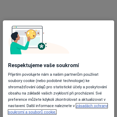
MUDr. Sylva Opletalová
Internista
5 názorů
Priessnitzova 12/299, Jeseník
•
Mapa
Priessnitzovy léčebné lázně a.s.
Tento specialista nenabízí online rezervaci termínu na této adrese.
Rezervovat termín
Respektujeme vaše soukromí
Přijetím povolujete nám a našim partnerům používat
soubory cookie (nebo podobné technologie) ke
shromažďování údajů pro statistické účely a poskytování
obsahu na základě vašich zvyklostí při procházení. Své
preference můžete kdykoli zkontrolovat a aktualizovat v
nastavení. Další informace naleznete v
zásadách ochrany
Zuzana Janíková
soukromí a souborů cookie.