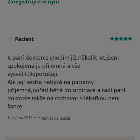
Zaregistrujte se nyní
Pacient
K paní doktorce chodím již několik let,jsem
spokojená,je příjemná a vše
vysvětlí.Doporučuji.
Ale její sestra nebývá na pacienty
příjemná,pořád běhá do ordinace a radí paní
doktorce,takže na rozhovor s lékařkou není
šance
podle názoru uživatele Pacient
1. května 2011
•
•
•
Nahlásit zneužití