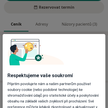
Rezervovat termín
Ceník
Adresy
Názory pacientů (3)
Ceník
Informace o službách a cenách nejsou k dispozici
Tento specialista ještě nepřidával žádné informace o
svých službách.
Respektujeme vaše soukromí
Přijetím povolujete nám a našim partnerům používat
Adresa
soubory cookie (nebo podobné technologie) ke
shromažďování údajů pro statistické účely a poskytování
Odborný lékař internista a diabetolog
obsahu na základě vašich zvyklostí při procházení. Své
Dukelská 456,
Jeseník
79001
preference můžete kdykoli zkontrolovat a aktualizovat v