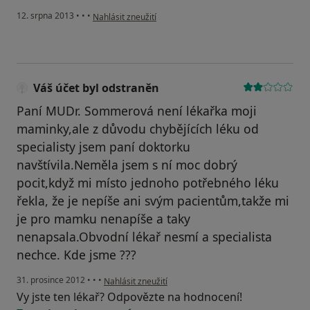
podle názoru uživatele Váš účet byl odstraněn
12. srpna 2013
•
•
•
Nahlásit zneužití
Váš účet byl odstraněn
Paní MUDr. Sommerová není lékařka moji
maminky,ale z důvodu chybějících léku od
specialisty jsem paní doktorku
navštívila.Neměla jsem s ní moc dobrý
pocit,když mi místo jednoho potřebného léku
řekla, že je nepíše ani svým pacientům,takže mi
je pro mamku nenapíše a taky
nenapsala.Obvodní lékař nesmí a specialista
nechce. Kde jsme ???
podle názoru uživatele Váš účet byl odstraněn
31. prosince 2012
•
•
•
Nahlásit zneužití
Vy jste ten lékař? Odpovězte na hodnocení!