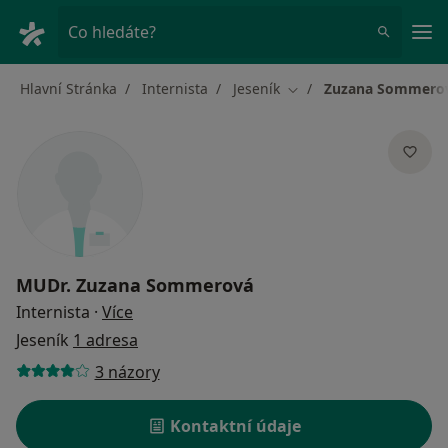
Hla
Co hledáte?
Hlavní Stránka
Internista
Jeseník
Zuzana Sommero
Změna města
MUDr.
Zuzana Sommerová
o specializacích
Internista
·
Více
Jeseník
1 adresa
3 názory
Kontaktní údaje