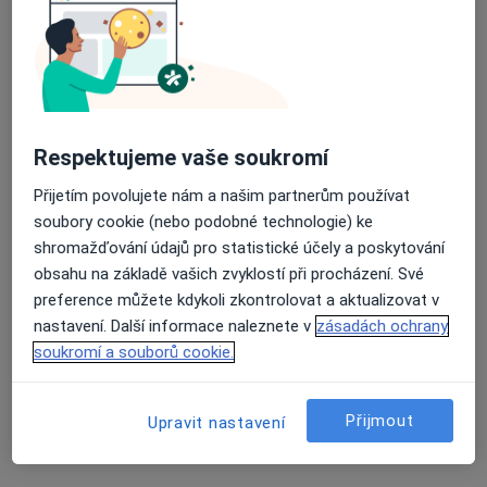
Klinika PŘÍBRAM, NL–LAB IMUNO ALERGO
s. r. o. ambulance
Průměrné hodnocení na Apple a Play Store 4.5
Imunolog, Alergolog
6 názorů
Žežická 226, Příbram
•
Mapa
Respektujeme vaše soukromí
Klinika PŘÍBRAM, NL–LAB IMUNO ALERGO s. r. o. ambulance
Přijetím povolujete nám a našim partnerům používat
Tato klinika nemá specialisty s dostupnými termíny v online kalendáři
soubory cookie (nebo podobné technologie) ke
shromažďování údajů pro statistické účely a poskytování
Zobrazit profil
obsahu na základě vašich zvyklostí při procházení. Své
preference můžete kdykoli zkontrolovat a aktualizovat v
nastavení. Další informace naleznete v
zásadách ochrany
soukromí a souborů cookie.
Přijmout
Upravit nastavení