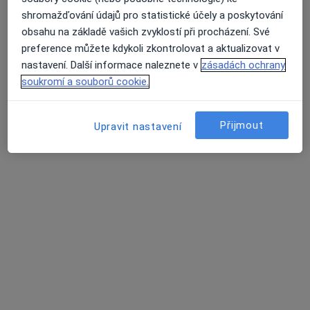
MUDr. Jiří Balůsek
shromažďování údajů pro statistické účely a poskytování
Zubař
obsahu na základě vašich zvyklostí při procházení. Své
27 názorů
preference můžete kdykoli zkontrolovat a aktualizovat v
nastavení. Další informace naleznete v
zásadách ochrany
Denisova 639/2, Ostrava
•
Mapa
soukromí a souborů cookie.
Ordinace
Tento specialista nenabízí online rezervaci termínu na této adrese.
Přijmout
Upravit nastavení
Rezervovat termín
MUDr. David Maděřič
·
Více
Internista