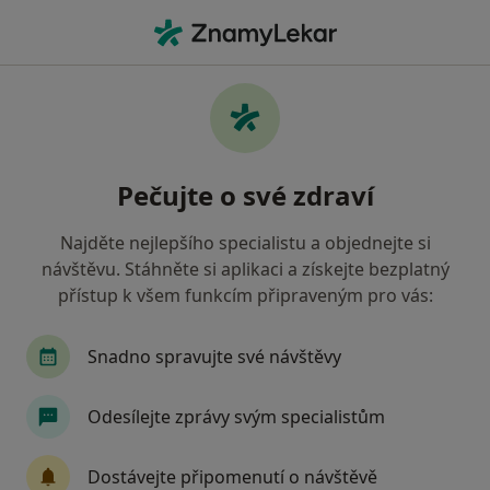
Hla
Revírní Bratrská Pokladna Zdravotní Pojišťovna • Havířov, moravskoslezský
Filtry
• 1
Mapa
Revírní bratrská pokladna, zdravotní
Pečujte o své zdraví
pojišťovna Havířov - Přečtěte si názory a
objednejte si návštěvu
Najděte nejlepšího specialistu a objednejte si
Jak řadíme výsledky vyhledávání?
návštěvu. Stáhněte si aplikaci a získejte bezplatný
přístup k všem funkcím připraveným pro vás:
Jakého specialistu hledáte?
Snadno spravujte své návštěvy
Zubař
Praktický lékař
Internista
Ped
Odesílejte zprávy svým specialistům
Dostávejte připomenutí o návštěvě