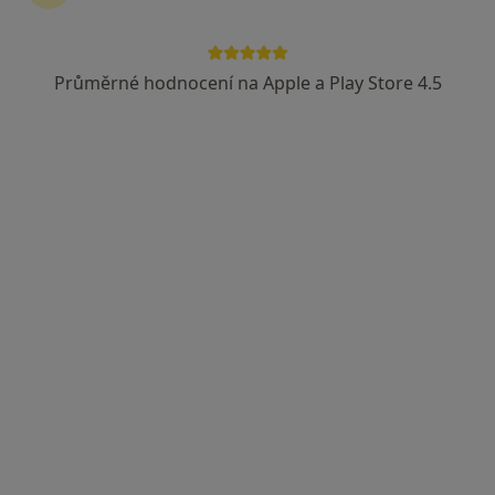
Průměrné hodnocení na Apple a Play Store 4.5
MUDr. Jindřich Dolanský
Zubař
38 názorů
U motelu 863/2, Havířov
•
Mapa
Praktický lékař stomatolog
Tento specialista nenabízí online rezervaci termínu na této adrese.
Rezervovat termín