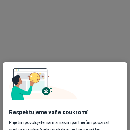
MUDr. Michal Mihula
Gynekolog
41 názorů
Nemocniční 20, Ostrava
•
Mapa
Městská nemocnice Ostrava
Tento specialista nenabízí online rezervaci termínu na této adrese.
Rezervovat termín
Respektujeme vaše soukromí
Přijetím povolujete nám a našim partnerům používat
soubory cookie (nebo podobné technologie) ke