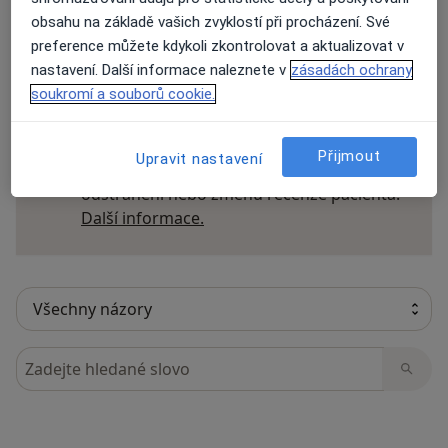
obsahu na základě vašich zvyklostí při procházení. Své
preference můžete kdykoli zkontrolovat a aktualizovat v
nastavení. Další informace naleznete v
zásadách ochrany
18 názorů
soukromí a souborů cookie.
Recenze pacientů jsou pro nás důležité.
Přijmout
Upravit nastavení
Specialisté nemají možnost zaplatit za
odstranění nebo změnu recenze pacienta.
Další informace o názorech
Další informace.
Hledejte v názorech