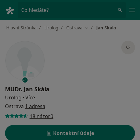
Hla
Co hledáte?
Hlavní Stránka
Urolog
Ostrava
Jan Skála
Změna města
MUDr.
Jan Skála
o specializacích
Urolog
·
Více
Ostrava
1 adresa
18 názorů
Kontaktní údaje