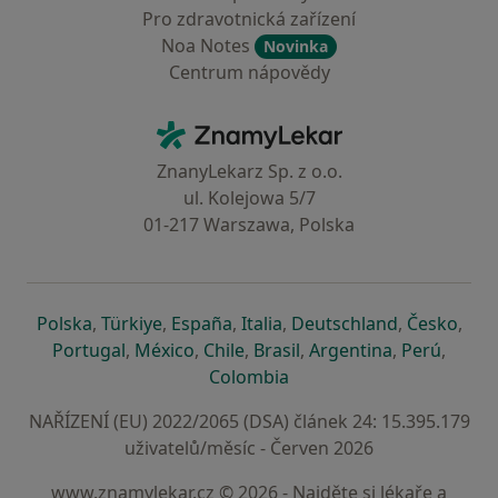
Pro zdravotnická zařízení
Noa Notes
Novinka
Centrum nápovědy
Kontakt
ZnamyLekar - Hlavní stránka
ZnanyLekarz Sp. z o.o.
ul. Kolejowa 5/7
01-217 Warszawa, Polska
se otevře v nové záložce
se otevře v nové záložce
se otevře v nové záložce
se otevře v nové záložce
se otevře v 
se o
Polska
,
Türkiye
,
España
,
Italia
,
Deutschland
,
Česko
,
se otevře v nové záložce
se otevře v nové záložce
se otevře v nové záložce
se otevře v nové záložc
se otevře v 
se ote
Portugal
,
México
,
Chile
,
Brasil
,
Argentina
,
Perú
,
se otevře v nové záložce
Colombia
NAŘÍZENÍ (EU) 2022/2065 (DSA) článek 24: 15.395.179
uživatelů/měsíc - Červen 2026
www.znamylekar.cz © 2026 - Najděte si lékaře a