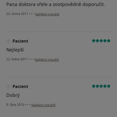
Pana doktora vřele a zootpovědně doporučit.
podle názoru uživatele Pacient
23. února 2011
•
•
•
Nahlásit zneužití
Pacient
Nejlepší
podle názoru uživatele Pacient
22. ledna 2011
•
•
•
Nahlásit zneužití
Pacient
Dobrý
podle názoru uživatele Pacient
9. října 2010
•
•
•
Nahlásit zneužití