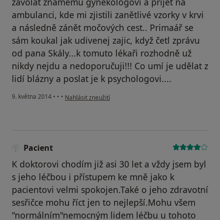
zavolat známému gynekologovi a přijet na
ambulanci, kde mi zjistili zanětlivé vzorky v krvi
a následně zánět močových cest.. Primaář se
sám koukal jak udivenej zajic, když četl zprávu
od pana Skály...k tomuto lékaři rozhodně už
nikdy nejdu a nedoporučuji!!! Co umí je udělat z
lidí blázny a poslat je k psychologovi....
podle názoru uživatele Váš účet byl odstraněn
9. května 2014
•
•
•
Nahlásit zneužití
Pacient
K doktorovi chodím již asi 30 let a vždy jsem byl
s jeho léčbou i přístupem ke mně jako k
pacientovi velmi spokojen.Také o jeho zdravotní
sesřičce mohu říct jen to nejlepší.Mohu všem
"normálním"nemocným lidem léčbu u tohoto