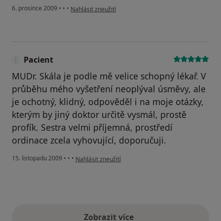
podle názoru uživatele Pacient
6. prosince 2009
•
•
•
Nahlásit zneužití
Pacient
MUDr. Skála je podle mě velice schopný lékař. V
průběhu mého vyšetření neoplýval úsměvy, ale
je ochotný, klidný, odpověděl i na moje otázky,
kterým by jiný doktor určitě vysmál, prostě
profík. Sestra velmi příjemná, prostředí
ordinace zcela vyhovující, doporučuji.
podle názoru uživatele Pacient
15. listopadu 2009
•
•
•
Nahlásit zneužití
Zobrazit více