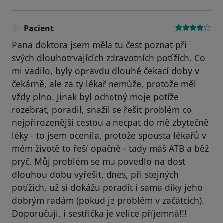
Pacient
Pana doktora jsem měla tu čest poznat při
svých dlouhotrvajících zdravotních potížích. Co
mi vadilo, byly opravdu dlouhé čekací doby v
čekárně, ale za ty lékař nemůže, protože měl
vždy plno. Jinak byl ochotný moje potíže
rozebrat, poradil, snažil se řešit problém co
nejpřirozenější cestou a necpat do mě zbytečně
léky - to jsem ocenila, protože spousta lékařů v
mém životě to řeší opačně - tady máš ATB a běž
pryč. Můj problém se mu povedlo na dost
dlouhou dobu vyřešit, dnes, při stejných
potížích, už si dokážu poradit i sama díky jeho
dobrým radám (pokud je problém v začátcích).
Doporučuji, i sestřička je velice příjemná!!!