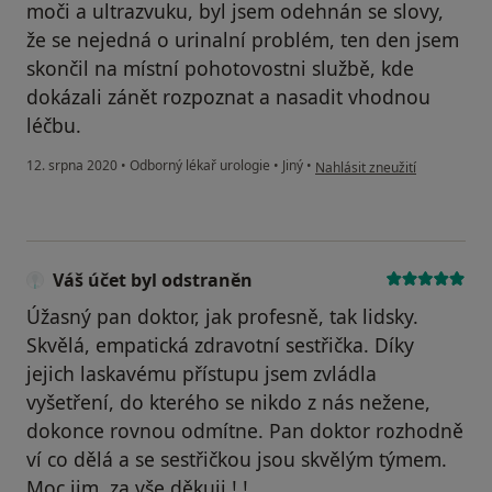
moči a ultrazvuku, byl jsem odehnán se slovy,
že se nejedná o urinalní problém, ten den jsem
skončil na místní pohotovostni službě, kde
dokázali zánět rozpoznat a nasadit vhodnou
léčbu.
podle názoru uživatele Váš ú
12. srpna 2020
•
Odborný lékař urologie
•
Jiný
•
Nahlásit zneužití
Váš účet byl odstraněn
Úžasný pan doktor, jak profesně, tak lidsky.
Skvělá, empatická zdravotní sestřička. Díky
jejich laskavému přístupu jsem zvládla
vyšetření, do kterého se nikdo z nás nežene,
dokonce rovnou odmítne. Pan doktor rozhodně
ví co dělá a se sestřičkou jsou skvělým týmem.
Moc jim, za vše děkuji ! !