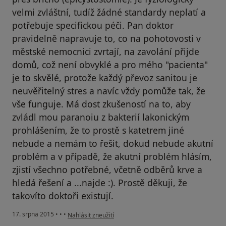
velmi zvláštní, tudíž žádné standardy neplatí a
potřebuje specifickou péči. Pan doktor
pravidelně napravuje to, co na pohotovosti v
městské nemocnici zvrtají, na zavolání přijde
domů, což není obvyklé a pro mého "pacienta"
je to skvělé, protože každý převoz sanitou je
neuvěřitelný stres a navíc vždy pomůže tak, že
vše funguje. Má dost zkušeností na to, aby
zvládl mou paranoiu z bakterií lakonickým
prohlášením, že to prostě s katetrem jiné
nebude a nemám to řešit, dokud nebude akutní
problém a v případě, že akutní problém hlásím,
zjistí všechno potřebné, včetně odběrů krve a
hledá řešení a ...najde :). Prostě děkuji, že
takovíto doktoři existují.
podle názoru uživatele Váš účet byl odstraněn
17. srpna 2015
•
•
•
Nahlásit zneužití