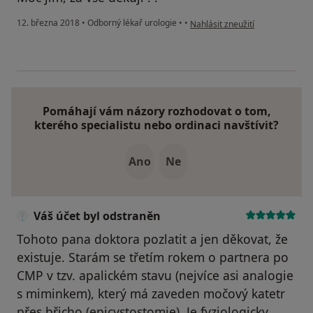
podle názoru uživatele Váš účet
12. března 2018
•
Odborný lékař urologie
•
•
Nahlásit zneužití
Pomáhají vám názory rozhodovat o tom,
kterého specialistu nebo ordinaci navštívit?
Ano
Ne
Váš účet byl odstraněn
Tohoto pana doktora pozlatit a jen děkovat, že
existuje. Starám se třetím rokem o partnera po
CMP v tzv. apalickém stavu (nejvíce asi analogie
s miminkem), který má zaveden močový katetr
přes břicho (epicystostomie). Je fyziologicky