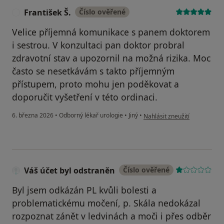
František Š.
Číslo ověřené
F
Velice příjemná komunikace s panem doktorem
i sestrou. V konzultaci pan doktor probral
zdravotní stav a upozornil na možná rizika. Moc
často se nesetkávám s takto příjemným
přístupem, proto mohu jen poděkovat a
doporučit vyšetření v této ordinaci.
podle názoru uživatele Franti
6. března 2026
•
Odborný lékař urologie
•
Jiný
•
Nahlásit zneužití
Váš účet byl odstraněn
Číslo ověřené
Byl jsem odkázán PL kvůli bolesti a
problematickému močení, p. Skála nedokázal
rozpoznat zánět v ledvinách a moči i přes odběr